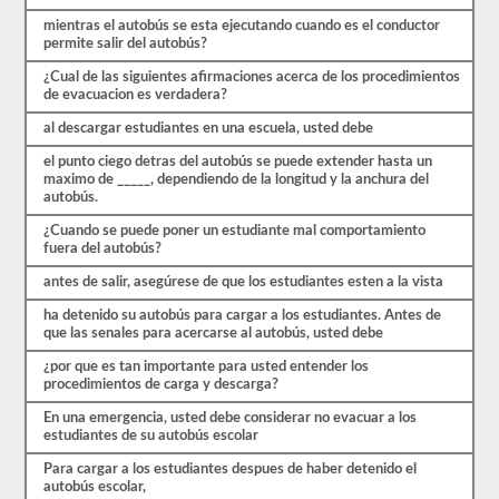
múltiple,
y
mientras el autobús se esta ejecutando cuando es el conductor
tendrá
permite salir del autobús?
que
obtener
¿Cual de las siguientes afirmaciones acerca de los procedimientos
un
de evacuacion es verdadera?
puntaje
al descargar estudiantes en una escuela, usted debe
mejor
que
el punto ciego detras del autobús se puede extender hasta un
el
maximo de _____, dependiendo de la longitud y la anchura del
80%
autobús.
(16
de
¿Cuando se puede poner un estudiante mal comportamiento
20)
fuera del autobús?
para
aprobar
antes de salir, asegúrese de que los estudiantes esten a la vista
el
examen
ha detenido su autobús para cargar a los estudiantes. Antes de
de
que las senales para acercarse al autobús, usted debe
aprobación
del
¿por que es tan importante para usted entender los
autobús
procedimientos de carga y descarga?
escolar.
En una emergencia, usted debe considerar no evacuar a los
Las
estudiantes de su autobús escolar
leyes
y
Para cargar a los estudiantes despues de haber detenido el
regulaciones
autobús escolar,