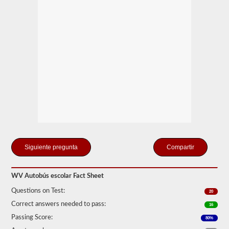
estados
solo
existe
el
requisito
de
cuántos
pasajeros,
incluido
el
conductor,
estarían
en
el
vehículo
utilizado
para
el
Compartir
transporte
escolar.
En
algunos
WV Autobús escolar Fact Sheet
casos,
Questions on Test:
una
20
gran
Correct answers needed to pass:
16
camioneta
de
Passing Score:
80%
pasajeros