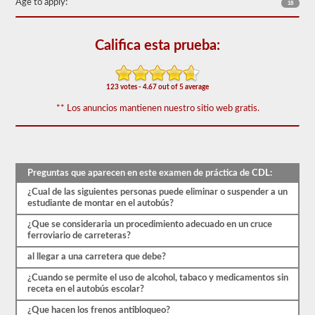
Age to apply:
18
puede
requerir
el
respaldo
Califica esta prueba:
del
autobús
escolar.
123 votes - 4.67 out of 5 average
Tenemos
80
** Los anuncios mantienen nuestro sitio web gratis.
de
las
preguntas
de
respaldo
de
Preguntas que aparecen en este examen de práctica de CDL:
autobuses
¿Cual de las siguientes personas puede eliminar o suspender a un
escolares
estudiante de montar en el autobús?
más
utilizadas
¿Que se consideraria un procedimiento adecuado en un cruce
disponibles.
ferroviario de carreteras?
La
prueba
al llegar a una carretera que debe?
tendrá
20
¿Cuando se permite el uso de alcohol, tabaco y medicamentos sin
preguntas
receta en el autobús escolar?
de
opción
¿Que hacen los frenos antibloqueo?