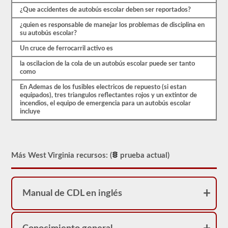
pueden
cambiar
¿Que accidentes de autobús escolar deben ser reportados?
enormemente
entre
¿quien es responsable de manejar los problemas de disciplina en
cada
su autobús escolar?
estado,
Un cruce de ferrocarril activo es
por
favor
la oscilacion de la cola de un autobús escolar puede ser tanto
asegúrese
como
de
leer
En Ademas de los fusibles electricos de repuesto (si estan
la
equipados), tres triangulos reflectantes rojos y un extintor de
sección
incendios, el equipo de emergencia para un autobús escolar
del
incluye
autobús
escolar
del
manual
de
Más West Virginia recursos: (
prueba actual)
conductores
de
2026
West
Virginia
Manual de CDL en inglés
CDL
para
asegurarse
de