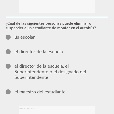
El
respaldo
del
autobús
escolar
¿Cual de las siguientes personas puede eliminar o
le
suspender a un estudiante de montar en el autobús?
permite
transportar
ús escolar
a
los
niños
hacia
el director de la escuela
y
desde
la
el director de la escuela, el
escuela
o
Superintendente o el designado del
actividades
Superintendente
relacionadas
con
la
el maestro del estudiante
escuela.
Para
la
mayoría
de
ADVERTISEMENT
los