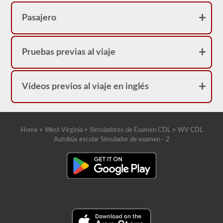
pequeñas
vidas
dependen
Pasajero
de
ti.
Pruebas previas al viaje
Vídeos previos al viaje en inglés
»
»
»
Home
West Virginia
Simuladores de Examen CDL
WV CDL
Autobús escolar Simulador de examen - 2