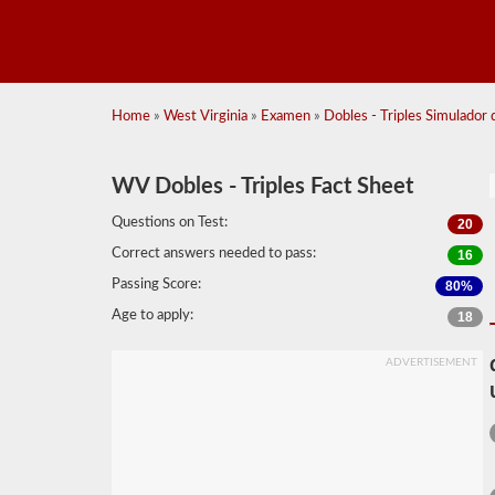
Home
»
West Virginia
»
Examen
»
Dobles - Triples Simulador
WV Dobles - Triples Fact Sheet
Questions on Test:
20
Correct answers needed to pass:
16
Passing Score:
80%
Age to apply:
18
ADVERTISEMENT