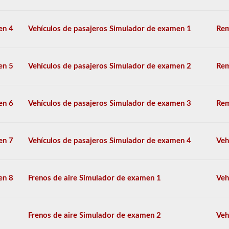
triples
normales
pueden
en 4
Vehículos de pasajeros Simulador de examen 1
Rem
incluir
UPS,
Fedex
y
más.
en 5
Vehículos de pasajeros Simulador de examen 2
Rem
Hemos
compilado
60
en 6
Vehículos de pasajeros Simulador de examen 3
Rem
de
las
preguntas
de
en 7
Vehículos de pasajeros Simulador de examen 4
Veh
respaldo
de
dobles
y
en 8
Frenos de aire Simulador de examen 1
Veh
triples
más
utilizadas,
y
Frenos de aire Simulador de examen 2
Veh
nuestras