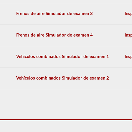
preguntas
se
basan
Frenos de aire Simulador de examen 3
Ins
en
la
información
provista
Frenos de aire Simulador de examen 4
Ins
por
el
manual
de
Vehículos combinados Simulador de examen 1
Ins
conductores
2026
West
Virginia
Vehículos combinados Simulador de examen 2
CDL.
El
examen
en
sí
tendrá
20
preguntas
de
opción