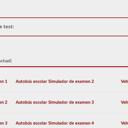
conectados
a
un
camión
o
unidad
e test:
de
potencia.
Tenga
en
cuenta
que
ctual)
es
ilegal
tirar
de
en 1
Autobús escolar Simulador de examen 2
Veh
remolques
triples
en
muchos
en 2
Autobús escolar Simulador de examen 3
Veh
estados.
Los
trabajos
dobles
en 3
Autobús escolar Simulador de examen 4
Veh
y