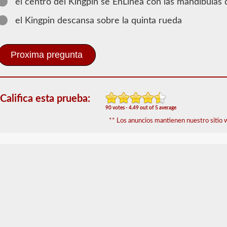
el centro del Kingpin se EnLinea con las mandibulas
2026 WV
el Kingpin descansa sobre la quinta rueda
Información
de Dobles -
Triples
El
respaldo
de
CDL
Califica esta prueba:
en
dobles
90 votes - 4.49 out of 5 average
y
** Los anuncios mantienen nuestro sitio w
triples
otorga
la
capacidad
de
conducir
una
combinación
de
múltiples
remolques