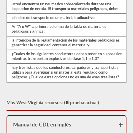
para
usted encuentra un neumatico sobrecalentado durante una
ser
inspeccion de enruta. Si transporta materiales peligrosos, debe:
aprobado
para
el indice de transporte de un material radioactivo:
llevar
una
An "A o W" la primera columna de la tabla de materiales
aprobación
peligrosos significa:
de
HazMat.
la intencion de la reglamentacion de los materiales peligrosos es
Nuestra
garantizar la seguridad, contener el material y:
prueba
se
¿Cuales de los siguientes conductores deben tener en su posesion
ha
mientras transportan explosivos de clase 1,1 o 1,3?
utilizado
desde
hay tres listas que los conductores, cargadores y transportistas
1999
utilizan para averiguar si un material esta regulado como
para
peligroso. ¿Cual de estas opciones no es una de esas tres listas?
aprobar
el
examen
de
aprobación
Más West Virginia recursos: (
prueba actual)
HazMat.
Manual de CDL en inglés