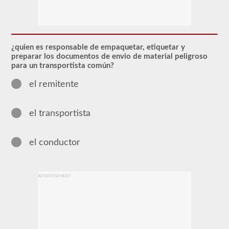
El
endoso
de
Materiales
Peligrosos
¿quien es responsable de empaquetar, etiquetar y
(HazMat)
preparar los documentos de envio de material peligroso
deberá
para un transportista común?
agregarse
a
el remitente
su
CDL
si
planea
el transportista
transportar
cualquier
material
el conductor
que
haya
sido
considerado
"peligroso"
ADVERTISEMENT
por
las
pautas
del
Reglamento
Federal