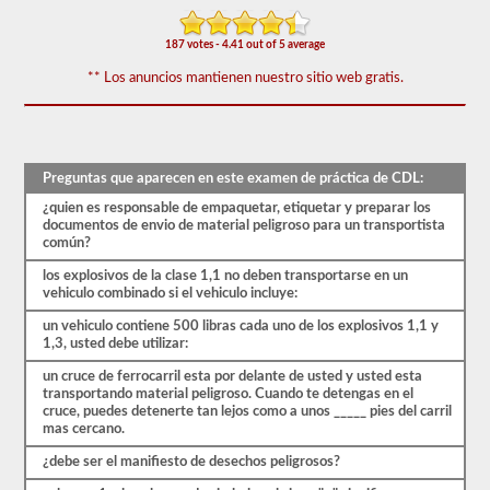
que
aparecen
en
187 votes - 4.41 out of 5 average
el
examen
** Los anuncios mantienen nuestro sitio web gratis.
de
aprobación
de
HazMat.
Las
Preguntas que aparecen en este examen de práctica de CDL:
preguntas
se
¿quien es responsable de empaquetar, etiquetar y preparar los
han
documentos de envio de material peligroso para un transportista
basado
común?
en
el
los explosivos de la clase 1,1 no deben transportarse en un
manual
vehiculo combinado si el vehiculo incluye:
de
los
un vehiculo contiene 500 libras cada uno de los explosivos 1,1 y
conductores
1,3, usted debe utilizar:
de
2026
un cruce de ferrocarril esta por delante de usted y usted esta
West
transportando material peligroso. Cuando te detengas en el
Virginia
cruce, puedes detenerte tan lejos como a unos _____ pies del carril
CDL.
mas cercano.
El
examen
¿debe ser el manifiesto de desechos peligrosos?
constará