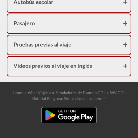
Autobús escolar
Pasajero
Pruebas previas al viaje
Vídeos previos al viaje en inglés
»
»
»
Home
West Virginia
Simuladores de Examen CDL
WV CDL
Material Peligroso Simulador de examen - 4