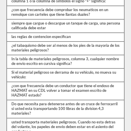
de
columna 1 o la columna de simbolos el signo "+" significa:
30
¿con que frecuencia debe comprobar los neumaticos en un
preguntas
remolque con carteles que tiene llantas duales?
de
opción
siempre que cargue o descargue un tanque de carga, una persona
múltiple,
calificada debe estar
y
necesitará
las reglas de contencion especifican
al
menos
¿el tabaquismo debe ser al menos de los pies de la mayoria de los
el
materiales peligrosos?
80%
(24
In la tabla de materiales peligrosos, columna 3, cualquier nombre
de
de envio escrito en cursiva significa?
30)
para
Si el material peligroso se derrama de su vehiculo, no mueva su
aprobar
vehiculo:
el
examen
¿con que frecuencia debe un conductor que tiene el endoso de
de
HAZMAT en su CDL volver a tomar el examen escrito de
aprobación
HAZMAT estado?
HazMat.
Do que necesita para detenerse antes de un cruce de ferrocarril
Aprobar
si usted esta transportando 100 libras de la division 4,3
el
materiales?
examen
HazMat
usted transporta materiales peligrosos. Cuando no esta detras
es
del volante, los papeles de envio deben estar en el asiento del