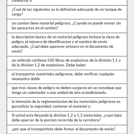
el
conductor o
primer
¿Cual de las siguientes es la definicion adecuada de un tanque de
paso
carga?
para
obtener
un camion tiene material peligroso, ¿Cuando se puede mover sin
el
las pancartas en el camion?
respaldo.
También
la descripcion basica de un material peligroso incluye la clase de
tendrá
peligro, el número de identificacion y el nombre de envio
que
adecuado. ¿Cual debe aparecer primero en el documento de
tomar
envio?
sus
huellas
un vehiculo contiene 500 libras de explosivos de la division 1,1 y
digitales
de la division 1,2 de explosivos. Debe haber
y
aprobar
al transportar materiales peligrosos, debe verificar cualquier
una
neumatico doble
evaluación
de
que tres clases de peligro no deben cargarse en un remolque que
amenazas
tenga un calentador o una unidad de aire acondicionado.
de
aprobación
la intencion de la reglamentacion de los materiales peligrosos es
de
garantizar la seguridad, contener el material y:
materiales
peligrosos
Si usted esta llevando la division 1,2 o 1,3 materiales, ¿cuan lejos
de
debe aparcar de la porcion recorrida de la carretera?
la
¿por que el transportista debe firmar el documento de envio?
TSA