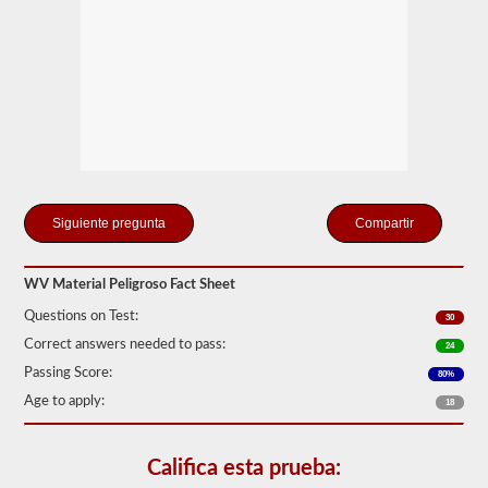
de
Seguridad
de
Autotransportes
(FMCSR).
Estos
pueden
incluir
líquidos
(también
se
requiere
la
Compartir
aprobación
del
buque
WV Material Peligroso Fact Sheet
tanque),
baterías,
Questions on Test:
30
venenos
y
Correct answers needed to pass:
24
explosivos.
Passing Score:
80%
Hemos
Age to apply:
18
cumplido
las
120
preguntas
Califica esta prueba:
principales