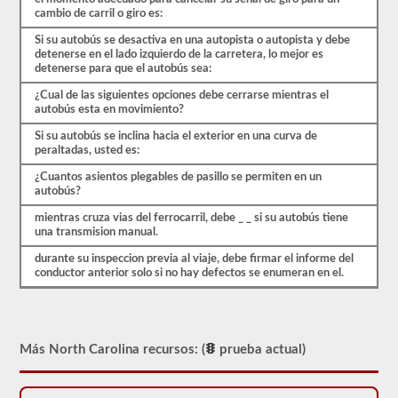
C,
cambio de carril o giro es:
sin
embargo,
Si su autobús se desactiva en una autopista o autopista y debe
los
detenerse en el lado izquierdo de la carretera, lo mejor es
vehículos
detenerse para que el autobús sea:
de
¿Cual de las siguientes opciones debe cerrarse mientras el
Clase
autobús esta en movimiento?
A
existen
Si su autobús se inclina hacia el exterior en una curva de
en
peraltadas, usted es:
ciudades
más
¿Cuantos asientos plegables de pasillo se permiten en un
grandes.
autobús?
Un
autobús
mientras cruza vias del ferrocarril, debe _ _ si su autobús tiene
de
una transmision manual.
pasajeros
articulado
durante su inspeccion previa al viaje, debe firmar el informe del
requiere
conductor anterior solo si no hay defectos se enumeran en el.
un
CDL
Clase
A
con
Más North Carolina recursos: (
prueba actual)
el
endoso
del
pasajero.