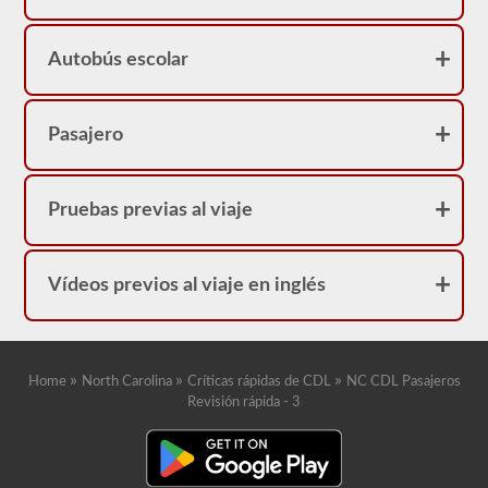
Autobús escolar
Pasajero
Pruebas previas al viaje
Vídeos previos al viaje en inglés
»
»
»
Home
North Carolina
Críticas rápidas de CDL
NC CDL Pasajeros
Revisión rápida - 3