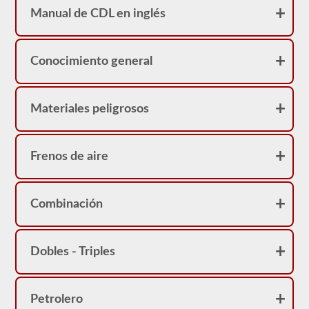
No
Manual de CDL en inglés
se
sorprenda
si
su
Conocimiento general
CDL
tiene
una
restricción
Materiales peligrosos
de
"no
pasajeros
Clase
A".
Frenos de aire
Combinación
Dobles - Triples
Petrolero