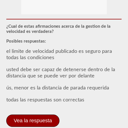
requiere
el
endoso
de
CDL
del
¿Cual de estas afirmaciones acerca de la gestion de la
pasajero
velocidad es verdadera?
para
cualquier
Posibles respuestas:
Vehículo
comercial
el limite de velocidad publicado es seguro para
de
motor
todas las condiciones
(CMV)
diseñado
usted debe ser capaz de detenerse dentro de la
para
transportar
distancia que se puede ver por delante
16
o
ús, menor es la distancia de parada requerida
más
pasajeros,
incluido
todas las respuestas son correctas
el
conductor.
Los
vehículos
Vea la respuesta
de
pasajeros