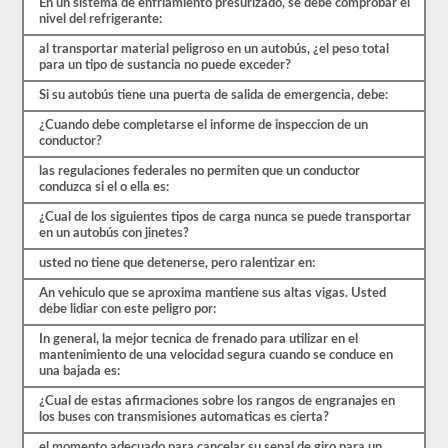
al
En un sistema de enfriamiento presurizado, se debe comprobar el
menos
nivel del refrigerante:
un
80%
al transportar material peligroso en un autobús, ¿el peso total
(16
para un tipo de sustancia no puede exceder?
de
Si su autobús tiene una puerta de salida de emergencia, debe:
20)
para
¿Cuando debe completarse el informe de inspeccion de un
aprobar
conductor?
el
examen.
las regulaciones federales no permiten que un conductor
conduzca si el o ella es:
En
su
¿Cual de los siguientes tipos de carga nunca se puede transportar
mayor
en un autobús con jinetes?
parte,
un
usted no tiene que detenerse, pero ralentizar en:
CMV
de
An vehiculo que se aproxima mantiene sus altas vigas. Usted
pasajeros
debe lidiar con este peligro por:
se
considera
In general, la mejor tecnica de frenado para utilizar en el
un
mantenimiento de una velocidad segura cuando se conduce en
vehículo
una bajada es:
de
Clase
¿Cual de estas afirmaciones sobre los rangos de engranajes en
B
los buses con transmisiones automaticas es cierta?
o
Clase
el momento adecuado para cancelar su senal de giro para un