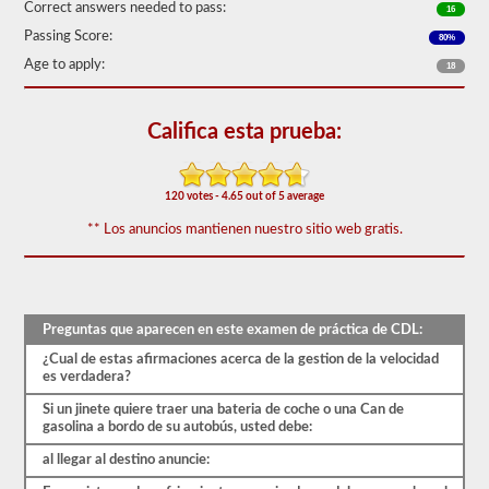
gratuita,
Correct answers needed to pass:
16
y
nuestras
Passing Score:
80%
preguntas
Age to apply:
18
se
basan
en
el
Califica esta prueba:
manual
de
los
conductores
120 votes - 4.65 out of 5 average
de
2026
** Los anuncios mantienen nuestro sitio web gratis.
North
Carolina
CDL.
El
examen
Preguntas que aparecen en este examen de práctica de CDL:
tendrá
20
¿Cual de estas afirmaciones acerca de la gestion de la velocidad
preguntas
es verdadera?
de
opción
Si un jinete quiere traer una bateria de coche o una Can de
múltiple,
gasolina a bordo de su autobús, usted debe:
y
debe
al llegar al destino anuncie:
obtener