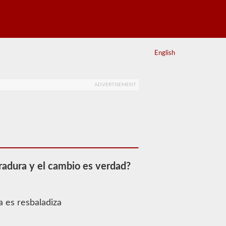
English
ADVERTISEMENT
rradura y el cambio es verdad?
a es resbaladiza
a