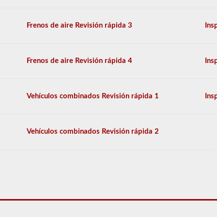
conocimientos
generales,
y
Frenos de aire Revisión rápida 3
Ins
se
le
permitirá
perder
Frenos de aire Revisión rápida 4
Ins
solo
10
preguntas
antes
Vehículos combinados Revisión rápida 1
Ins
de
tener
que
comenzar
Vehículos combinados Revisión rápida 2
el
proceso
nuevamente.
Si
falla,
no
podrá
volver
a
tomar