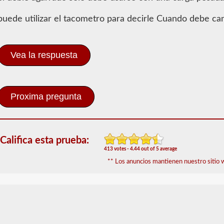
Información
de
puede utilizar el tacometro para decirle Cuando debe ca
Conocimientos
generales
Para
Vea la respuesta
obtener
un
CLP
(Permiso
de
Aprendizaje
Comercial),
que
es
el
Califica esta prueba:
primer
413 votes - 4.44 out of 5 average
paso
** Los anuncios mantienen nuestro sitio w
para
obtener
un
CDL,
que
necesitará
para