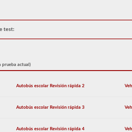
operar
cualquier
vehículo
comercial,
primero
tendrá
e test:
que
tomar
y
aprobar
la
prueba
a prueba actual)
de
Conocimiento
General.
La
Autobús escolar Revisión rápida 2
Veh
prueba
de
conocimiento
general
Autobús escolar Revisión rápida 3
Veh
consta
de
50
preguntas
Autobús escolar Revisión rápida 4
Veh
de