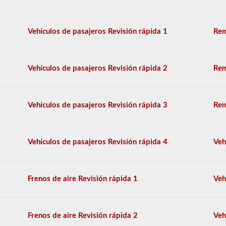
opción
múltiple,
y
Vehículos de pasajeros Revisión rápida 1
Rem
se
requiere
una
puntuación
del
Vehículos de pasajeros Revisión rápida 2
Rem
80%
(40
de
50)
Vehículos de pasajeros Revisión rápida 3
Rem
o
mejor
para
aprobar.
Vehículos de pasajeros Revisión rápida 4
Veh
Tendrá
una
hora
Frenos de aire Revisión rápida 1
Veh
para
completar
la
prueba
Frenos de aire Revisión rápida 2
Veh
de