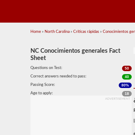
Home
»
North Carolina
»
Críticas rápidas
»
Conocimientos gene
NC Conocimientos generales Fact
Sheet
Questions on Test:
50
Correct answers needed to pass:
40
Passing Score:
80%
Age to apply:
18
ADVERTISEMENT