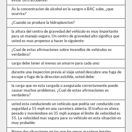
evitar otro accidente?
cubiertas
por
As la concentracion de alcohol en la sangre o BAC sube, ¿que
el
ocurrira?
manual
¿Cuando se produce la hidroplancton?
de
controladores
la altura del centro de gravedad del vehiculo es muy importante
CDL
para un manejo seguro. Un centro de gravedad alto significa que
Oklahoma
usted es mas propenso a hacer lo siguiente:
2026,
pero
¿Cual de estas afirmaciones sobre incendios de vehiculos es
puede
verdadera?
ser
confuso
cargo debe tener al menos un amarre para cada uno:
y
hay
durante una inspeccion previa al viaje usted descubre una fuga de
mucha
escape o fuga de la direccion asistida, usted debe:
información
en
la carga que no esta cargada o asegurada correctamente puede
el
causar muchos problemas. ¿Cual de estas afirmaciones es
libro.
verdadera?
Nuestras
pruebas
usted esta conduciendo un vehiculo que podria ser conducido con
de
seguridad a 55 mph en una carretera abierta. El trafico es ahora
práctica
pesado y moviendose en 35 mph aunque el limite de velocidad es
eliminan
55. La velocidad mas segura para su vehiculo en esta situacion es
el
muy probable:
estrés
de
Name dos situaciones en las que los pesos maximos legales