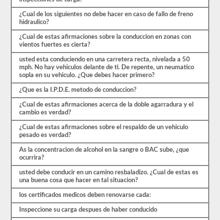
de
¿Cual de los siguientes no debe hacer en caso de fallo de freno
práctica
hidraulico?
disponibles
de
¿Cual de estas afirmaciones sobre la conduccion en zonas con
forma
vientos fuertes es cierta?
gratuita.
Asegúrate
usted esta conduciendo en una carretera recta, nivelada a 50
de
mph. No hay vehiculos delante de ti. De repente, un neumatico
realizar
sopla en su vehiculo. ¿Que debes hacer primero?
todas
las
¿Que es la I.P.D.E. metodo de conduccion?
pruebas
y
¿Cual de estas afirmaciones acerca de la doble agarradura y el
tener
cambio es verdad?
un
buen
¿Cual de estas afirmaciones sobre el respaldo de un vehiculo
conocimiento
pesado es verdad?
del
material
As la concentracion de alcohol en la sangre o BAC sube, ¿que
antes
ocurrira?
de
salir
usted debe conducir en un camino resbaladizo. ¿Cual de estas es
para
una buena cosa que hacer en tal situacion?
tomar
los certificados medicos deben renovarse cada:
el
examen
Inspeccione su carga despues de haber conducido
real.