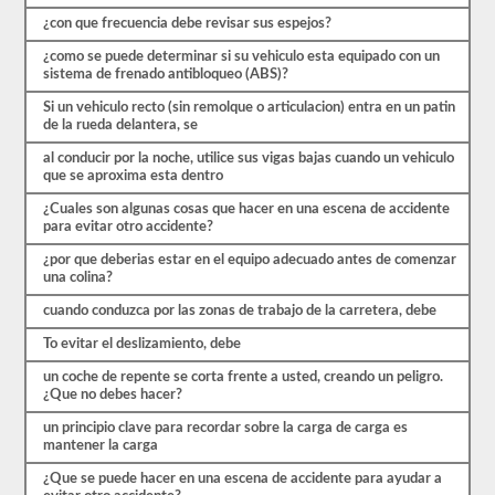
comenzar
el
¿con que frecuencia debe revisar sus espejos?
proceso
nuevamente.
¿como se puede determinar si su vehiculo esta equipado con un
Si
sistema de frenado antibloqueo (ABS)?
falla,
Si un vehiculo recto (sin remolque o articulacion) entra en un patin
no
de la rueda delantera, se
podrá
volver
al conducir por la noche, utilice sus vigas bajas cuando un vehiculo
a
que se aproxima esta dentro
tomar
la
¿Cuales son algunas cosas que hacer en una escena de accidente
prueba
para evitar otro accidente?
el
mismo
¿por que deberias estar en el equipo adecuado antes de comenzar
día,
una colina?
por
lo
cuando conduzca por las zonas de trabajo de la carretera, debe
que
tendrá
To evitar el deslizamiento, debe
que
hacer
un coche de repente se corta frente a usted, creando un peligro.
otro
¿Que no debes hacer?
viaje.
un principio clave para recordar sobre la carga de carga es
Todas
mantener la carga
estas
preguntas
¿Que se puede hacer en una escena de accidente para ayudar a
están