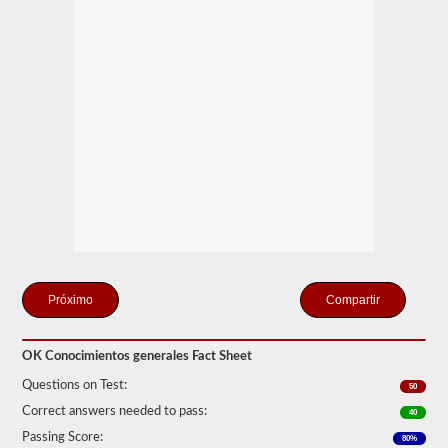
y
aprobar
la
prueba
de
Conocimiento
General.
La
prueba
de
conocimiento
general
consta
de
50
preguntas
de
opción
múltiple,
Compartir
y
se
requiere
OK Conocimientos generales Fact Sheet
una
puntuación
Questions on Test:
50
del
80%
Correct answers needed to pass:
40
(40
Passing Score:
de
80%