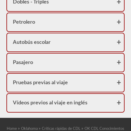
Dobles - Triples
Petrolero
Autobús escolar
Pasajero
Pruebas previas al viaje
Vídeos previos al viaje en inglés
»
»
»
Home
Oklahoma
Críticas rápidas de CDL
OK CDL Conocimientos