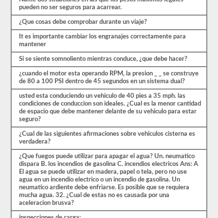
las
pueden no ser seguros para acarrear.
preguntas
¿Que cosas debe comprobar durante un viaje?
con
las
It es importante cambiar los engranajes correctamente para
que
mantener
te
encontrarás
Si se siente somnoliento mientras conduce, ¿que debe hacer?
y
hacen
¿cuando el motor esta operando RPM, la presion _ _ se construye
que
de 80 a 100 PSI dentro de 45 segundos en un sistema dual?
pasar
sea
usted esta conduciendo un vehiculo de 40 pies a 35 mph. las
muy
condiciones de conduccion son ideales. ¿Cual es la menor cantidad
fácil.
de espacio que debe mantener delante de su vehiculo para estar
Tenemos
seguro?
400
preguntas
¿Cual de las siguientes afirmaciones sobre vehiculos cisterna es
que
verdadera?
pertenecen
al
¿Que fuegos puede utilizar para apagar el agua? Un. neumatico
examen
dispara B. los incendios de gasolina C. incendios electricos Ans: A
de
El agua se puede utilizar en madera, papel o tela, pero no use
Conocimiento
agua en un incendio electrico o un incendio de gasolina. Un
general
neumatico ardiente debe enfriarse. Es posible que se requiera
distribuidas
mucha agua. 32. ¿Cual de estas no es causada por una
en
aceleracion brusva?
ocho
exámenes
inspecciones de carga: