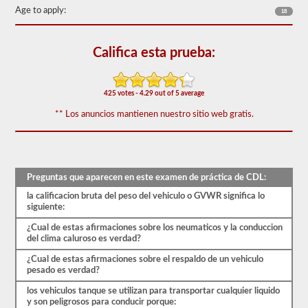
50)
Age to apply:
18
o
mejor
para
aprobar.
Califica esta prueba:
Tendrá
una
hora
425 votes - 4.29 out of 5 average
para
completar
** Los anuncios mantienen nuestro sitio web gratis.
la
prueba
de
conocimientos
generales,
y
Preguntas que aparecen en este examen de práctica de CDL:
se
la calificacion bruta del peso del vehiculo o GVWR significa lo
le
siguiente:
permitirá
perder
¿Cual de estas afirmaciones sobre los neumaticos y la conduccion
solo
del clima caluroso es verdad?
10
preguntas
¿Cual de estas afirmaciones sobre el respaldo de un vehiculo
antes
pesado es verdad?
de
tener
los vehiculos tanque se utilizan para transportar cualquier liquido
que
y son peligrosos para conducir porque: