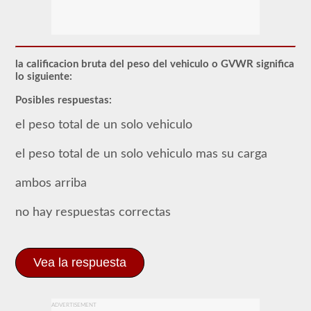
Para
obtener
un
CLP
(Permiso
de
la calificacion bruta del peso del vehiculo o GVWR significa
Aprendizaje
lo siguiente:
Comercial),
que
Posibles respuestas:
es
el
el peso total de un solo vehiculo
primer
paso
para
el peso total de un solo vehiculo mas su carga
obtener
un
ambos arriba
CDL,
que
necesitará
no hay respuestas correctas
para
operar
cualquier
vehículo
comercial,
Vea la respuesta
primero
tendrá
que
tomar
ADVERTISEMENT