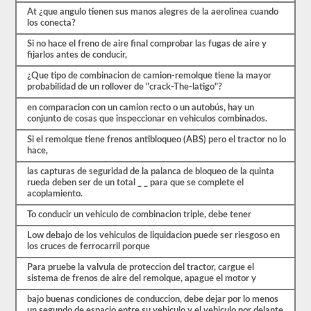
más
largas
At ¿que angulo tienen sus manos alegres de la aerolinea cuando
y
los conecta?
requieren
Si no hace el freno de aire final comprobar las fugas de aire y
habilidades
fijarlos antes de conducir,
adicionales.
Deberá
¿Que tipo de combinacion de camion-remolque tiene la mayor
obtener
probabilidad de un rollover de "crack-The-latigo"?
un
puntaje
en comparacion con un camion recto o un autobús, hay un
de
conjunto de cosas que inspeccionar en vehiculos combinados.
al
menos
Si el remolque tiene frenos antibloqueo (ABS) pero el tractor no lo
el
hace,
80%
(16
las capturas de seguridad de la palanca de bloqueo de la quinta
de
rueda deben ser de un total _ _ para que se complete el
20)
acoplamiento.
para
aprobar
To conducir un vehiculo de combinacion triple, debe tener
el
examen
Low debajo de los vehiculos de liquidacion puede ser riesgoso en
combinado.
los cruces de ferrocarril porque
Tenemos
Para pruebe la valvula de proteccion del tractor, cargue el
100
sistema de frenos de aire del remolque, apague el motor y
preguntas
que
bajo buenas condiciones de conduccion, debe dejar por lo menos
es
un segundo de espacio entre su vehiculo y el vehiculo por delante