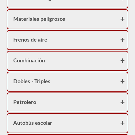
a
su
CDL
y
Materiales peligrosos
le
brindarán
comentarios
inmediatos
Frenos de aire
con
explicaciones
para
ayudarlo
Combinación
a
retener
la
información.
Dobles - Triples
Comience
hoy
y
póngase
en
Petrolero
el
asiento
del
conductor.
Autobús escolar