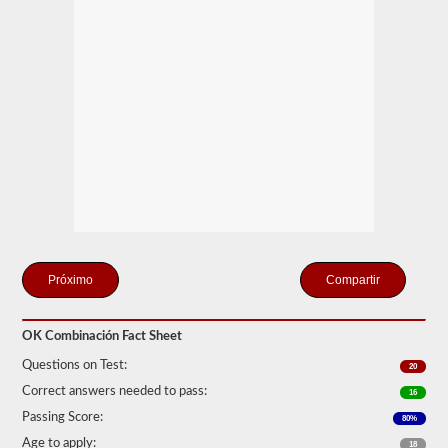
solo
se
conecte
un
remolque
a
la
unidad
de
potencia.
Si
está
buscando
tirar
de
más
de
un
Compartir
remolque,
también
tendrá
OK Combinación Fact Sheet
que
tomar
Questions on Test:
20
el
respaldo
Correct answers needed to pass:
16
de
Passing Score:
dobles
80%
-
Age to apply:
18