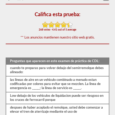
triples.
El
examen
Califica esta prueba:
combinado
consta
de
20
268 votes - 4.41 out of 5 average
preguntas
de
** Los anuncios mantienen nuestro sitio web gratis.
opción
múltiple
que
cubren
las
Preguntas que aparecen en este examen de práctica de CDL:
habilidades
adicionales
cuando te preparas para volver debajo del semirremolque debes
necesarias
alineado:
para
operar
las lineas de aire en un vehiculo combinado a menudo estan
un
codificadas por colores para evitar que se mezclen. La linea de
vehículo
emergencia es _____; la linea de servicio es _____.
combinado,
que
Low debajo de los vehiculos de liquidacion puede ser riesgoso en
generalmente
los cruces de ferrocarril porque
son
más
despues de haber acoplado el remolque, usted debe comenzar a
pesadas,
elevar el tren de aterrizaje mediante el uso de