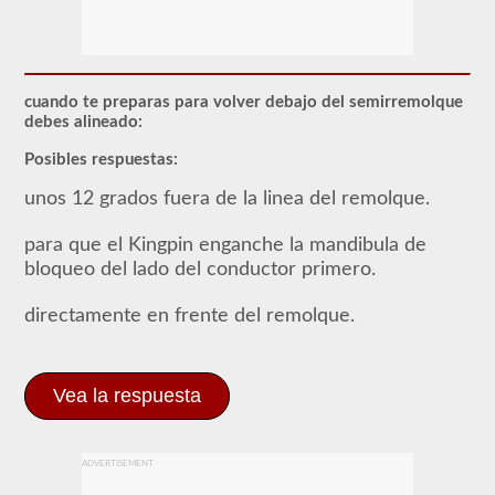
respaldo
combinado
le
permite
conducir
un
cuando te preparas para volver debajo del semirremolque
vehículo
debes alineado:
motorizado
comercial
Posibles respuestas:
(CMV)
con
unos 12 grados fuera de la linea del remolque.
un
remolque
adjunto.
para que el Kingpin enganche la mandibula de
La
bloqueo del lado del conductor primero.
aprobación
combinada
se
directamente en frente del remolque.
requiere
para
un
CDL
Vea la respuesta
de
Clase
A
y
permite
ADVERTISEMENT
que