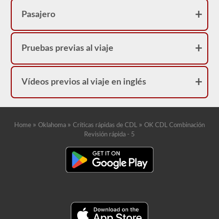
Pasajero
Pruebas previas al viaje
Vídeos previos al viaje en inglés
»
»
»
Home
Oklahoma
Críticas rápidas de CDL
OK CDL Combinación
Revisión rápida - 5