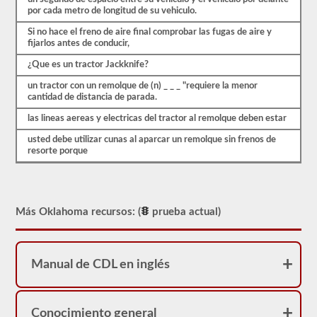
probable
por cada metro de longitud de su vehiculo.
que
encuentre
Si no hace el freno de aire final comprobar las fugas de aire y
en
fijarlos antes de conducir,
el
¿Que es un tractor Jackknife?
examen
de
un tractor con un remolque de (n) _ _ _ "requiere la menor
aprobación
cantidad de distancia de parada.
combinado.
Estas
las lineas aereas y electricas del tractor al remolque deben estar
preguntas
siguen
usted debe utilizar cunas al aparcar un remolque sin frenos de
las
resorte porque
pautas
del
manual
para
conductores
Más Oklahoma recursos: (
prueba actual)
de
Oklahoma
2026,
lo
ayudarán
Manual de CDL en inglés
a
agregar
el
respaldo
Conocimiento general
combinado