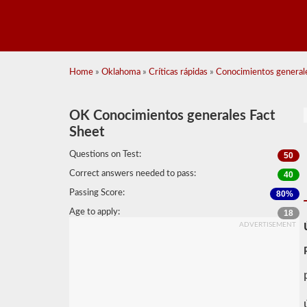
Home
»
Oklahoma
»
Críticas rápidas
»
Conocimientos generale
OK Conocimientos generales Fact
Sheet
Questions on Test:
50
Correct answers needed to pass:
40
Passing Score:
80%
Age to apply:
18
ADVERTISEMENT