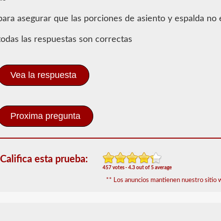
Conocimientos
generales
para asegurar que las porciones de asiento y espalda no 
Para
todas las respuestas son correctas
obtener
un
CLP
(Permiso
Vea la respuesta
de
Aprendizaje
Comercial),
que
es
el
primer
paso
para
Califica esta prueba:
obtener
un
457 votes - 4.3 out of 5 average
CDL,
** Los anuncios mantienen nuestro sitio w
que
necesitará
para
operar
cualquier