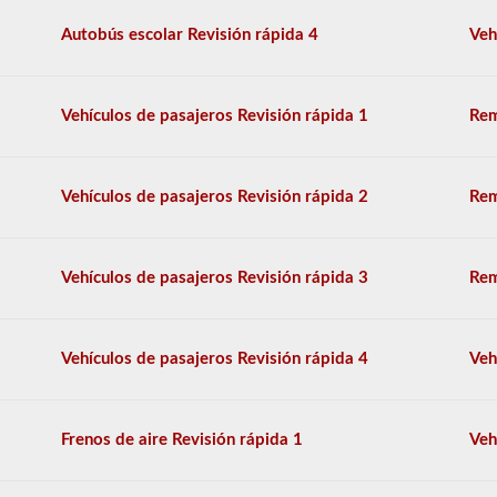
múltiple,
y
Autobús escolar Revisión rápida 4
Veh
se
requiere
una
puntuación
Vehículos de pasajeros Revisión rápida 1
Rem
del
80%
(40
de
Vehículos de pasajeros Revisión rápida 2
Rem
50)
o
mejor
para
Vehículos de pasajeros Revisión rápida 3
Rem
aprobar.
Tendrá
una
hora
Vehículos de pasajeros Revisión rápida 4
Veh
para
completar
la
prueba
Frenos de aire Revisión rápida 1
Veh
de
conocimientos