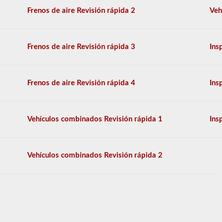
generales,
y
Frenos de aire Revisión rápida 2
Veh
se
le
permitirá
perder
Frenos de aire Revisión rápida 3
Ins
solo
10
preguntas
antes
Frenos de aire Revisión rápida 4
Ins
de
tener
que
comenzar
Vehículos combinados Revisión rápida 1
Ins
el
proceso
nuevamente.
Si
Vehículos combinados Revisión rápida 2
falla,
no
podrá
volver
a
tomar
la