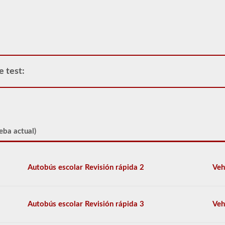
vehículo
comercial,
primero
tendrá
que
tomar
y
e test:
aprobar
la
prueba
de
Conocimiento
General.
La
eba actual)
prueba
de
conocimiento
general
Autobús escolar Revisión rápida 2
Veh
consta
de
50
preguntas
Autobús escolar Revisión rápida 3
Veh
de
opción