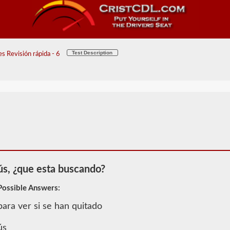
Test Description
s Revisión rápida - 6
ús, ¿que esta buscando?
Possible Answers:
para ver si se han quitado
2026 OK
Información
ús
de