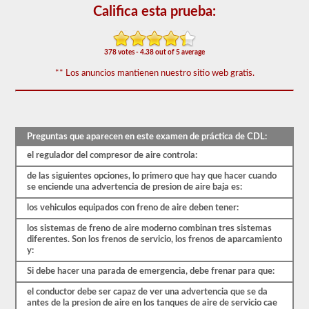
de
Califica esta prueba:
frenos
de
aire
cubre
378 votes - 4.38 out of 5 average
el
sistema
** Los anuncios mantienen nuestro sitio web gratis.
de
frenos
de
aire
en
detalle,
Preguntas que aparecen en este examen de práctica de CDL:
incluida
el regulador del compresor de aire controla:
la
pérdida
de las siguientes opciones, lo primero que hay que hacer cuando
de
se enciende una advertencia de presion de aire baja es:
aire
adecuada,
los vehiculos equipados con freno de aire deben tener:
el
retraso
los sistemas de freno de aire moderno combinan tres sistemas
del
diferentes. Son los frenos de servicio, los frenos de aparcamiento
freno,
y:
los
componentes
Si debe hacer una parada de emergencia, debe frenar para que:
del
sistema
el conductor debe ser capaz de ver una advertencia que se da
y
antes de la presion de aire en los tanques de aire de servicio cae