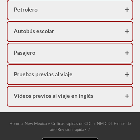
frenos
neumáticos
Petrolero
porque
su
licencia
tendrá
una
Autobús escolar
restricción
"L".
Pasajero
Pruebas previas al viaje
Vídeos previos al viaje en inglés
»
»
»
Home
New Mexico
Críticas rápidas de CDL
NM CDL Frenos de
aire Revisión rápida - 2