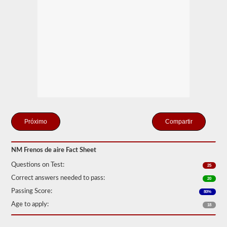
que
pueden
crear
el
compresor
de
aire
incluido
y
los
tanques
de
almacenamiento.
Esto
elimina
Compartir
la
necesidad
de
agregar
NM Frenos de aire Fact Sheet
fluido
Questions on Test:
hidráulico
25
al
Correct answers needed to pass:
20
conectar
un
Passing Score:
80%
remolque.
Age to apply:
18
La
prueba