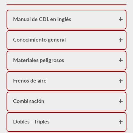
realidad
sirve
como
una
Manual de CDL en inglés
restricción
en
su
licencia.
Puede
Conocimiento general
obtener
un
CDL
sin
Materiales peligrosos
la
prueba
de
frenos
Frenos de aire
neumáticos,
pero
no
podrá
conducir
Combinación
ningún
vehículo
que
esté
Dobles - Triples
equipado
con