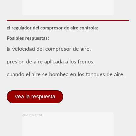
La
mayoría
de
los
vehículos
el regulador del compresor de aire controla:
comerciales
utilizan
Posibles respuestas:
un
sistema
la velocidad del compresor de aire.
de
frenos
de
presion de aire aplicada a los frenos.
aire
sobre
cuando el aire se bombea en los tanques de aire.
el
sistema
tradicional
de
frenos
Vea la respuesta
hidráulicos
de
los
turismos
ADVERTISEMENT
debido
al
suministro
"ilimitado"