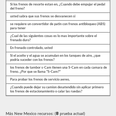
se
Si los frenos de resorte estan en, ¿Cuando debe empujar el pedal
basan
del freno?
en
el
usted sabra que sus frenos se desvanecen si
manual
del
se requiere un convertidor de patin con frenos antibloqueo (ABS)
conductor
para tener
de
2026
¿Cual de las siguientes cosas es lo mas importante sobre el
New
frenado duro?
Mexico
CDL.
En frenado controlado, usted
El
Si el aceite y el agua se acumulan en los tanques de aire, ¿que
examen
podria suceder con los frenos?
de
frenos
los frenos de tambor s-Cam tienen una S-Cam en cada camara de
de
freno. ¿Por que se llama "S-Cam?"
aire
es
Para probar los frenos de servicio aereo,
diferente
a
¿Cuando puede dejar su camion desatendido sin aplicar primero
las
los frenos de estacionamiento o calar las ruedas?
otras
pruebas
de
aprobación,
en
Más New Mexico recursos: (
prueba actual)