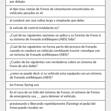
más.
por debajo:
Hay
un
el tipo mas común de frenos de cimentacion encontrados en
total
vehiculos pesados es el:
de
al conducir por una colina larga y empinada que debe:
25
preguntas
la valvula de control modulante es?
en
el
¿Cual de las siguientes opciones se aplica a su funcion de freno si
examen
su sistema de frenado antibloqueo (ABS) falla?
de
frenos
¿Cual de los siguientes no forma parte del proceso de frenado
de
cuando se conduce un vehiculo combinado tractor-remolque con
aire,
un sistema de frenado antibloqueo (ABS)?
y
debe
¿Cuales de los siguientes son verdaderos sobre un sistema de
obtener
freno de aire doble?
un
80%
¿como se puede decir si su vehiculo esta equipado con un sistema
(20
de frenado antibloqueo (ABS)?
de
25)
los frenos Spring son
para
aprobar
En el caso de un fallo del sistema de frenos, el sistema de frenos
el
de emergencia usa _ _ para detener el vehiculo.
examen.
presionando y liberando repetidamente (Fanning) el pedal del
Estas
freno puede resultar en
preguntas