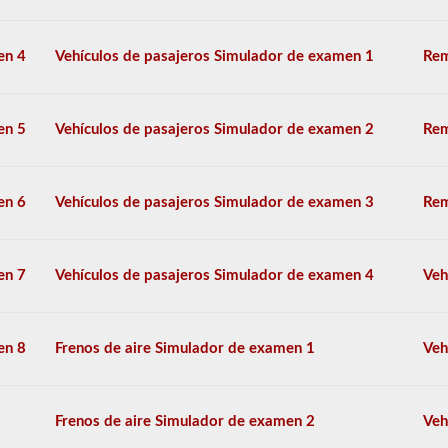
transporte
escolar.
En
en 4
Vehículos de pasajeros Simulador de examen 1
Rem
algunos
casos,
una
gran
en 5
Vehículos de pasajeros Simulador de examen 2
Rem
camioneta
de
pasajeros
puede
en 6
Vehículos de pasajeros Simulador de examen 3
Rem
requerir
el
respaldo
del
en 7
Vehículos de pasajeros Simulador de examen 4
Veh
autobús
escolar.
Tenemos
en 8
Frenos de aire Simulador de examen 1
Veh
80
de
las
preguntas
Frenos de aire Simulador de examen 2
Veh
de
respaldo