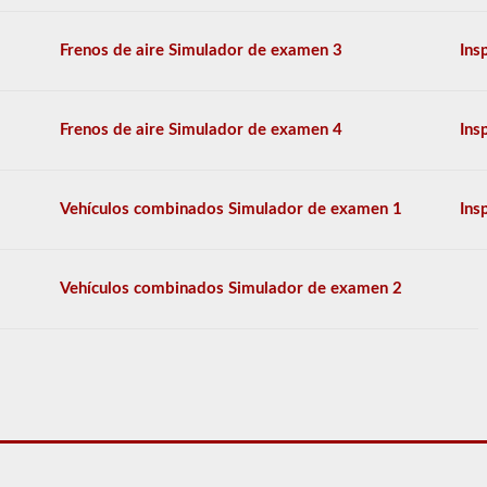
de
autobuses
Frenos de aire Simulador de examen 3
Ins
escolares
más
utilizadas
disponibles.
Frenos de aire Simulador de examen 4
Ins
La
prueba
tendrá
20
Vehículos combinados Simulador de examen 1
Ins
preguntas
de
opción
múltiple,
y
Vehículos combinados Simulador de examen 2
tendrá
que
obtener
un
puntaje
mejor
que
el
80%
(16