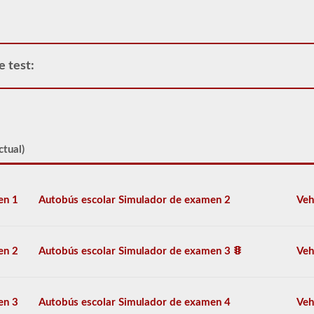
la
escuela.
Para
la
mayoría
e test:
de
los
estados
solo
existe
el
requisito
ctual)
de
cuántos
pasajeros,
incluido
en 1
Autobús escolar Simulador de examen 2
Veh
el
conductor,
estarían
en
en 2
Autobús escolar Simulador de examen 3
Veh
el
vehículo
utilizado
para
en 3
Autobús escolar Simulador de examen 4
Veh
el