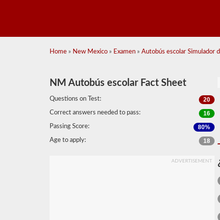
Home
»
New Mexico
»
Examen
»
Autobús escolar Simulador 
NM Autobús escolar Fact Sheet
Questions on Test:
20
Correct answers needed to pass:
16
Passing Score:
80%
Age to apply:
18
ADVERTISEMENT