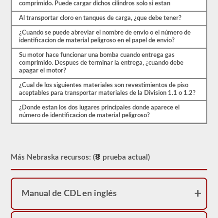
ser
comprimido. Puede cargar dichos cilindros solo si estan
aprobado
para
Al transportar cloro en tanques de carga, ¿que debe tener?
llevar
una
¿Cuando se puede abreviar el nombre de envio o el número de
aprobación
identificacion de material peligroso en el papel de envio?
de
Su motor hace funcionar una bomba cuando entrega gas
HazMat.
comprimido. Despues de terminar la entrega, ¿cuando debe
Nuestra
apagar el motor?
prueba
se
¿Cual de los siguientes materiales son revestimientos de piso
ha
aceptables para transportar materiales de la Division 1.1 o 1.2?
utilizado
desde
¿Donde estan los dos lugares principales donde aparece el
1999
número de identificacion de material peligroso?
para
aprobar
el
examen
de
Más Nebraska recursos: (
prueba actual)
aprobación
HazMat.
Manual de CDL en inglés