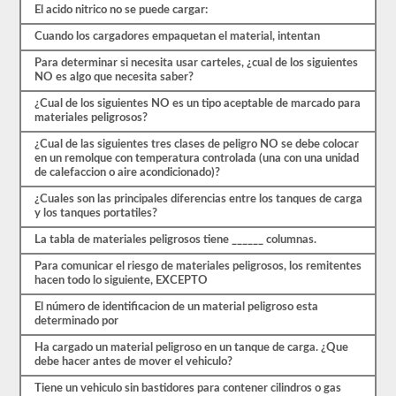
primer
El acido nitrico no se puede cargar:
paso
para
Cuando los cargadores empaquetan el material, intentan
obtener
el
Para determinar si necesita usar carteles, ¿cual de los siguientes
respaldo.
NO es algo que necesita saber?
También
tendrá
¿Cual de los siguientes NO es un tipo aceptable de marcado para
que
materiales peligrosos?
tomar
sus
¿Cual de las siguientes tres clases de peligro NO se debe colocar
huellas
en un remolque con temperatura controlada (una con una unidad
digitales
de calefaccion o aire acondicionado)?
y
¿Cuales son las principales diferencias entre los tanques de carga
aprobar
y los tanques portatiles?
una
evaluación
La tabla de materiales peligrosos tiene ______ columnas.
de
amenazas
Para comunicar el riesgo de materiales peligrosos, los remitentes
de
hacen todo lo siguiente, EXCEPTO
aprobación
de
El número de identificacion de un material peligroso esta
materiales
determinado por
peligrosos
de
Ha cargado un material peligroso en un tanque de carga. ¿Que
la
debe hacer antes de mover el vehiculo?
TSA
para
Tiene un vehiculo sin bastidores para contener cilindros o gas