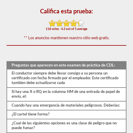
que
aparecen
Califica esta prueba:
en
el
examen
de
118 votes - 4.3 out of 5 average
aprobación
de
** Los anuncios mantienen nuestro sitio web gratis.
HazMat.
Las
preguntas
se
han
basado
Preguntas que aparecen en este examen de práctica de CDL:
en
el
El conductor siempre debe llevar consigo a su persona un
manual
certificado con fecha firmado por el empleador. Este certificado
de
tambien debe actualizarse cada
los
Si hay una X o RQ en la columna HM de una entrada de papel de
conductores
envio, el:
de
2026
Cuando hay una emergencia de materiales peligrosos. Deberias:
Nebraska
CDL.
¿El cartel tiene forma?
El
examen
¿Cual de las siguientes opciones es una clase de peligro que no
constará
puede fumar?
de