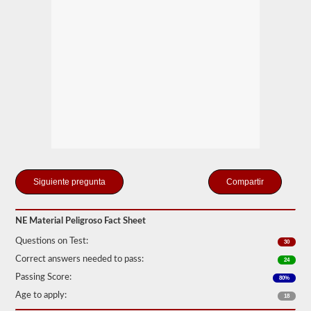
de
Seguridad
de
Autotransportes
(FMCSR).
Estos
pueden
incluir
líquidos
(también
se
requiere
la
aprobación
del
buque
Compartir
tanque),
baterías,
venenos
y
NE Material Peligroso Fact Sheet
explosivos.
Questions on Test:
30
Hemos
Correct answers needed to pass:
cumplido
24
las
Passing Score:
80%
120
preguntas
Age to apply:
18
principales