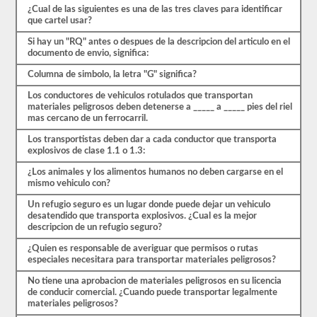
30
¿Cual de las siguientes es una de las tres claves para identificar
preguntas
que cartel usar?
de
opción
Si hay un "RQ" antes o despues de la descripcion del articulo en el
múltiple,
documento de envio, significa:
y
necesitará
Columna de simbolo, la letra "G" significa?
al
menos
Los conductores de vehiculos rotulados que transportan
el
materiales peligrosos deben detenerse a _____ a _____ pies del riel
80%
mas cercano de un ferrocarril.
(24
Los transportistas deben dar a cada conductor que transporta
de
explosivos de clase 1.1 o 1.3:
30)
para
¿Los animales y los alimentos humanos no deben cargarse en el
aprobar
mismo vehiculo con?
el
examen
Un refugio seguro es un lugar donde puede dejar un vehiculo
de
desatendido que transporta explosivos. ¿Cual es la mejor
aprobación
descripcion de un refugio seguro?
HazMat.
¿Quien es responsable de averiguar que permisos o rutas
Aprobar
especiales necesitara para transportar materiales peligrosos?
el
examen
No tiene una aprobacion de materiales peligrosos en su licencia
HazMat
de conducir comercial. ¿Cuando puede transportar legalmente
es
materiales peligrosos?
el