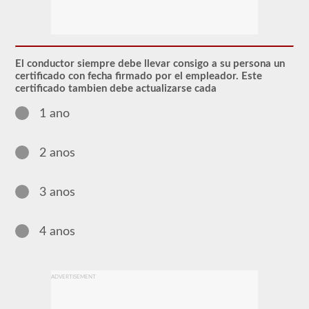
El
endoso
de
Materiales
Peligrosos
El conductor siempre debe llevar consigo a su persona un
(HazMat)
certificado con fecha firmado por el empleador. Este
deberá
certificado tambien debe actualizarse cada
agregarse
a
1 ano
su
CDL
si
planea
2 anos
transportar
cualquier
material
3 anos
que
haya
sido
considerado
4 anos
"peligroso"
por
las
pautas
ADVERTISEMENT
del
Reglamento
Federal