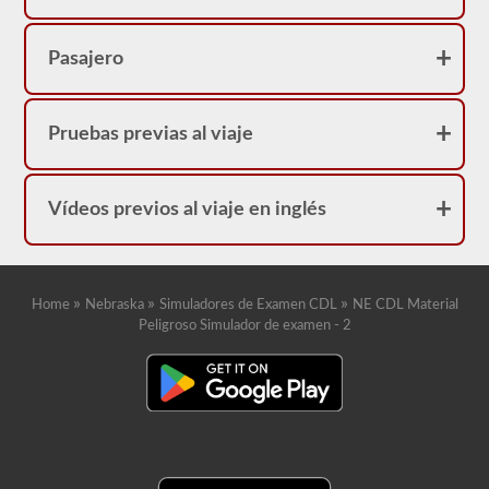
Pasajero
Pruebas previas al viaje
Vídeos previos al viaje en inglés
»
»
»
Home
Nebraska
Simuladores de Examen CDL
NE CDL Material
Peligroso Simulador de examen - 2