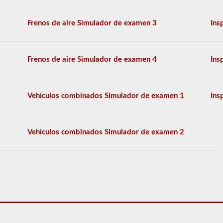
conocimientos
generales,
y
Frenos de aire Simulador de examen 3
Ins
se
le
permitirá
perder
Frenos de aire Simulador de examen 4
Ins
solo
10
preguntas
antes
Vehículos combinados Simulador de examen 1
Ins
de
tener
que
comenzar
Vehículos combinados Simulador de examen 2
el
proceso
nuevamente.
Si
falla,
no
podrá
volver
a
tomar