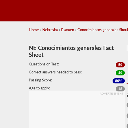
Home
»
Nebraska
»
Examen
»
Conocimientos generales Simul
NE Conocimientos generales Fact
Sheet
Questions on Test:
50
Correct answers needed to pass:
40
Passing Score:
80%
Age to apply:
18
ADVERTISEMENT