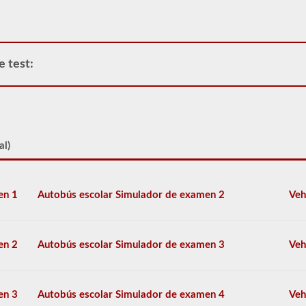
operar
cualquier
vehículo
comercial,
primero
e test:
tendrá
que
tomar
y
aprobar
la
prueba
al)
de
Conocimiento
General.
La
en 1
Autobús escolar Simulador de examen 2
Veh
prueba
de
conocimiento
general
en 2
Autobús escolar Simulador de examen 3
Veh
consta
de
50
preguntas
en 3
Autobús escolar Simulador de examen 4
Veh
de