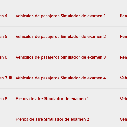
opción
múltiple,
y
en 4
Vehículos de pasajeros Simulador de examen 1
Rem
se
requiere
una
puntuación
en 5
Vehículos de pasajeros Simulador de examen 2
Rem
del
80%
(40
de
en 6
Vehículos de pasajeros Simulador de examen 3
Rem
50)
o
mejor
para
en 7
Vehículos de pasajeros Simulador de examen 4
Veh
aprobar.
Tendrá
una
hora
en 8
Frenos de aire Simulador de examen 1
Veh
para
completar
la
prueba
Frenos de aire Simulador de examen 2
Veh
de