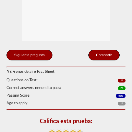
"ilimitado"
que
pueden
crear
el
compresor
de
aire
incluido
y
los
Compartir
tanques
de
almacenamiento.
Esto
NE Frenos de aire Fact Sheet
elimina
la
Questions on Test:
25
necesidad
Correct answers needed to pass:
de
20
agregar
Passing Score:
80%
fluido
hidráulico
Age to apply:
18
al
conectar
un
Califica esta prueba:
remolque.
La