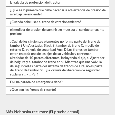
preguntas
la valvula de proteccion del tractor
se
basan
¿Que es lo primero que debe hacer si la advertencia de presion de
en
aire baja se enciende?
el
¿Cuando debe usar el freno de estacionamiento?
manual
del
el medidor de presion de suministro muestra al conductor cuanta
conductor
presion:
de
2026
¿Cual de los siguientes elementos no forma parte del freno de
Nebraska
tambor? Un Ajustador. Slack B. tambor de freno C. muelle de
CDL.
retorno D. valvula de seguridad Ans: D Los frenos de tambor
estan en cada uno de los ejes de su vehiculo y contienen
El
alrededor de 10 partes diferentes, incluyendo el eje, el Ajustador
examen
de holgura y el tambor de freno en si. Mientras que una valvula
de
de seguridad es parte del sistema de frenos de aire, no es parte
frenos
del freno de tambor. 23. ¿la valvula de liberacion de seguridad
de
soplara a _ ~ _ PSI?
aire
es
En una parada de emergencia debe?
diferente
a
¿Que son los frenos de resorte?
las
otras
pruebas
de
aprobación,
Más Nebraska recursos: (
prueba actual)
en