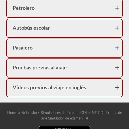
frenos
neumáticos
Petrolero
porque
su
licencia
tendrá
Autobús escolar
una
restricción
"L".
Pasajero
Pruebas previas al viaje
Vídeos previos al viaje en inglés
»
»
»
Home
Nebraska
Simuladores de Examen CDL
NE CDL Frenos de
aire Simulador de examen - 4