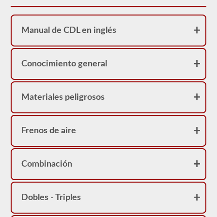
realidad
sirve
como
una
Manual de CDL en inglés
restricción
en
su
licencia.
Conocimiento general
Puede
obtener
un
CDL
sin
Materiales peligrosos
la
prueba
de
frenos
Frenos de aire
neumáticos,
pero
no
podrá
Combinación
conducir
ningún
vehículo
que
esté
Dobles - Triples
equipado
con