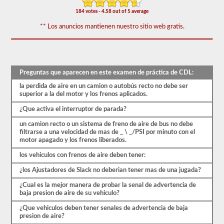
prueba
184 votes - 4.58 out of 5 average
de
frenos
** Los anuncios mantienen nuestro sitio web gratis.
de
aire
cubre
el
sistema
de
Preguntas que aparecen en este examen de práctica de CDL:
frenos
de
la perdida de aire en un camion o autobús recto no debe ser
aire
superior a la del motor y los frenos aplicados.
en
detalle,
¿Que activa el interruptor de parada?
incluida
la
un camion recto o un sistema de freno de aire de bus no debe
pérdida
filtrarse a una velocidad de mas de _ \ _/PSI por minuto con el
de
motor apagado y los frenos liberados.
aire
los vehiculos con frenos de aire deben tener:
adecuada,
el
¿los Ajustadores de Slack no deberian tener mas de una jugada?
retraso
del
¿Cual es la mejor manera de probar la senal de advertencia de
freno,
baja presion de aire de su vehiculo?
los
componentes
¿Que vehiculos deben tener senales de advertencia de baja
del
presion de aire?
sistema