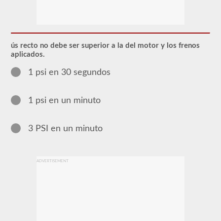
La
mayoría
de
los
ús recto no debe ser superior a la del motor y los frenos
vehículos
aplicados.
comerciales
utilizan
1 psi en 30 segundos
un
sistema
de
1 psi en un minuto
frenos
de
aire
sobre
3 PSI en un minuto
el
sistema
tradicional
de
ADVERTISEMENT
frenos
hidráulicos
de
los
turismos
debido
al
suministro