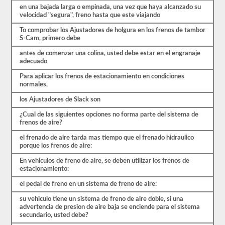
y
en una bajada larga o empinada, una vez que haya alcanzado su
más.
velocidad "segura", freno hasta que este viajando
Hay
un
To comprobar los Ajustadores de holgura en los frenos de tambor
total
S-Cam, primero debe
de
25
antes de comenzar una colina, usted debe estar en el engranaje
preguntas
adecuado
en
el
Para aplicar los frenos de estacionamiento en condiciones
examen
normales,
de
los Ajustadores de Slack son
frenos
de
¿Cual de las siguientes opciones no forma parte del sistema de
aire,
frenos de aire?
y
debe
el frenado de aire tarda mas tiempo que el frenado hidraulico
obtener
porque los frenos de aire:
un
80%
En vehiculos de freno de aire, se deben utilizar los frenos de
(20
estacionamiento:
de
25)
el pedal de freno en un sistema de freno de aire:
para
aprobar
su vehiculo tiene un sistema de freno de aire doble, si una
el
advertencia de presion de aire baja se enciende para el sistema
examen.
secundario, usted debe?
Estas