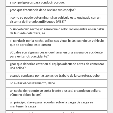
comenzar
y son peligrosos para conducir porque:
el
proceso
¿con que frecuencia debe revisar sus espejos?
nuevamente.
Si
¿como se puede determinar si su vehiculo esta equipado con un
falla,
sistema de frenado antibloqueo (ABS)?
no
podrá
Si un vehiculo recto (sin remolque o articulacion) entra en un patin
volver
de la rueda delantera, se
a
tomar
al conducir por la noche, utilice sus vigas bajas cuando un vehiculo
la
que se aproxima esta dentro
prueba
¿Cuales son algunas cosas que hacer en una escena de accidente
el
para evitar otro accidente?
mismo
día,
¿por que deberias estar en el equipo adecuado antes de comenzar
por
una colina?
lo
que
cuando conduzca por las zonas de trabajo de la carretera, debe
tendrá
que
To evitar el deslizamiento, debe
hacer
otro
un coche de repente se corta frente a usted, creando un peligro.
viaje.
¿Que no debes hacer?
Todas
un principio clave para recordar sobre la carga de carga es
estas
mantener la carga
preguntas
están