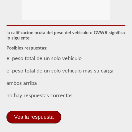
Para
obtener
un
CLP
(Permiso
de
Aprendizaje
la calificacion bruta del peso del vehiculo o GVWR significa
Comercial),
lo siguiente:
que
es
Posibles respuestas:
el
primer
el peso total de un solo vehiculo
paso
para
obtener
el peso total de un solo vehiculo mas su carga
un
CDL,
que
ambos arriba
necesitará
para
no hay respuestas correctas
operar
cualquier
vehículo
comercial,
primero
Vea la respuesta
tendrá
que
tomar