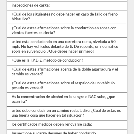
de
inspecciones de carga:
práctica
disponibles
¿Cual de los siguientes no debe hacer en caso de fallo de freno
de
hidraulico?
forma
¿Cual de estas afirmaciones sobre la conduccion en zonas con
gratuita.
vientos fuertes es cierta?
Asegúrate
de
usted esta conduciendo en una carretera recta, nivelada a 50
realizar
mph. No hay vehiculos delante de ti. De repente, un neumatico
todas
sopla en su vehiculo. ¿Que debes hacer primero?
las
pruebas
¿Que es la I.P.D.E. metodo de conduccion?
y
tener
¿Cual de estas afirmaciones acerca de la doble agarradura y el
un
cambio es verdad?
buen
conocimiento
¿Cual de estas afirmaciones sobre el respaldo de un vehiculo
del
pesado es verdad?
material
antes
As la concentracion de alcohol en la sangre o BAC sube, ¿que
de
ocurrira?
salir
para
usted debe conducir en un camino resbaladizo. ¿Cual de estas es
tomar
una buena cosa que hacer en tal situacion?
el
examen
los certificados medicos deben renovarse cada:
real.
Inspeccione su carga despues de haber conducido