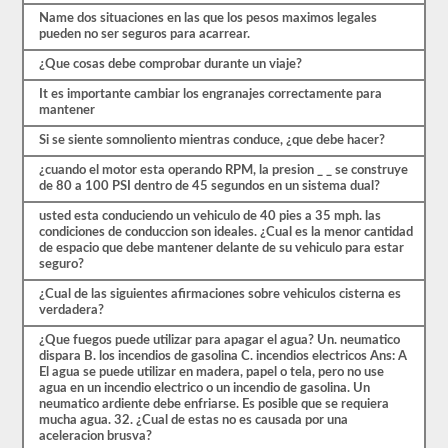
las
Name dos situaciones en las que los pesos maximos legales
preguntas
pueden no ser seguros para acarrear.
con
las
¿Que cosas debe comprobar durante un viaje?
que
It es importante cambiar los engranajes correctamente para
te
mantener
encontrarás
y
Si se siente somnoliento mientras conduce, ¿que debe hacer?
hacen
que
¿cuando el motor esta operando RPM, la presion _ _ se construye
pasar
de 80 a 100 PSI dentro de 45 segundos en un sistema dual?
sea
muy
usted esta conduciendo un vehiculo de 40 pies a 35 mph. las
fácil.
condiciones de conduccion son ideales. ¿Cual es la menor cantidad
Tenemos
de espacio que debe mantener delante de su vehiculo para estar
400
seguro?
preguntas
que
¿Cual de las siguientes afirmaciones sobre vehiculos cisterna es
pertenecen
verdadera?
al
examen
¿Que fuegos puede utilizar para apagar el agua? Un. neumatico
de
dispara B. los incendios de gasolina C. incendios electricos Ans: A
Conocimiento
El agua se puede utilizar en madera, papel o tela, pero no use
general
agua en un incendio electrico o un incendio de gasolina. Un
distribuidas
neumatico ardiente debe enfriarse. Es posible que se requiera
en
mucha agua. 32. ¿Cual de estas no es causada por una
ocho
aceleracion brusva?
exámenes