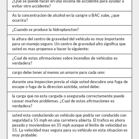
¿Que se puede hacer en una escena de accidente para ayudar a
cubiertas
evitar otro accidente?
por
el
As la concentracion de alcohol en la sangre o BAC sube, ¿que
manual
ocurrira?
de
controladores
¿Cuando se produce la hidroplancton?
CDL
la altura del centro de gravedad del vehiculo es muy importante
Minnesota
para un manejo seguro. Un centro de gravedad alto significa que
2026,
usted es mas propenso a hacer lo siguiente:
pero
puede
¿Cual de estas afirmaciones sobre incendios de vehiculos es
ser
verdadera?
confuso
y
cargo debe tener al menos un amarre para cada uno:
hay
mucha
durante una inspeccion previa al viaje usted descubre una fuga de
información
escape o fuga de la direccion asistida, usted debe:
en
el
la carga que no esta cargada o asegurada correctamente puede
libro.
causar muchos problemas. ¿Cual de estas afirmaciones es
Nuestras
verdadera?
pruebas
de
usted esta conduciendo un vehiculo que podria ser conducido con
práctica
seguridad a 55 mph en una carretera abierta. El trafico es ahora
eliminan
pesado y moviendose en 35 mph aunque el limite de velocidad es
el
55. La velocidad mas segura para su vehiculo en esta situacion es
estrés
muy probable:
de