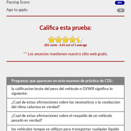
50)
Passing Score:
80%
o
Age to apply:
18
mejor
para
aprobar.
Califica esta prueba:
Tendrá
una
hora
para
281 votes - 4.45 out of 5 average
completar
la
** Los anuncios mantienen nuestro sitio web gratis.
prueba
de
conocimientos
generales,
y
se
Preguntas que aparecen en este examen de práctica de CDL:
le
la calificacion bruta del peso del vehiculo o GVWR significa lo
permitirá
siguiente:
perder
solo
¿Cual de estas afirmaciones sobre los neumaticos y la conduccion
10
del clima caluroso es verdad?
preguntas
antes
¿Cual de estas afirmaciones sobre el respaldo de un vehiculo
de
pesado es verdad?
tener
que
los vehiculos tanque se utilizan para transportar cualquier liquido