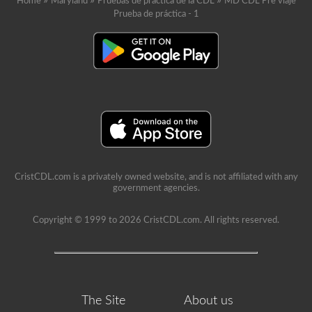
»
»
»
de
Home
Maryland
Pruebas de práctica de la CDL
MD CDL Pre viaje
aire,
Prueba de práctica - 1
deben
ser
seguras,
sin
roturas
ni
grietas,
y
sin
fugas.
Ecetra
CristCDL.com is a privately owned website, and is not affiliated with any
government agencies.
Copyright © 1999 to 2026 CristCDL.com. All rights reserved.
The Site
About us