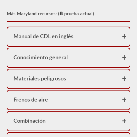
sería
necesario
verificar
Más Maryland recursos: (
prueba actual)
el
compresor
de
aire,
vamos
Manual de CDL en inglés
a
verificar
las
correas
Conocimiento general
(si
no
están
accionadas
Materiales peligrosos
por
engranajes),
las
líneas
de
Frenos de aire
aire
y
la
seguridad
Combinación
del
compresor
de