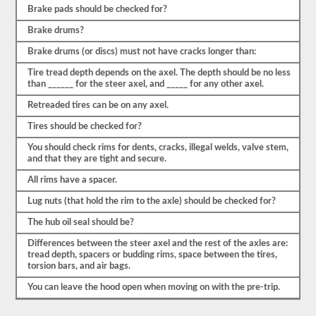
olvide
Brake pads should be checked for?
mencionar
también
Brake drums?
para
qué
Brake drums (or discs) must not have cracks longer than:
va
a
Tire tread depth depends on the axel. The depth should be no less
verificar
than ______ for the steer axel, and _____ for any other axel.
las
3-
Retreaded tires can be on any axel.
5
Tires should be checked for?
cosas.
Este
You should check rims for dents, cracks, illegal welds, valve stem,
es
and that they are tight and secure.
un
examen
All rims have a spacer.
muy
detallado
Lug nuts (that hold the rim to the axle) should be checked for?
del
vehículo
The hub oil seal should be?
y
sus
Differences between the steer axel and the rest of the axles are:
partes
tread depth, spacers or budding rims, space between the tires,
estarán
torsion bars, and air bags.
listas.
You can leave the hood open when moving on with the pre-trip.
Como
ejemplo,