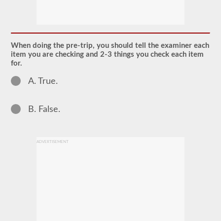
El
examen
previo
al
viaje
When doing the pre-trip, you should tell the examiner each
es
item you are checking and 2-3 things you check each item
un
for.
examen
oral
A. True.
que
deberá
aprobar
después
B. False.
de
haber
realizado
todas
ADVERTISEMENT
sus
pruebas
escritas
de
CDL,
y
que
se
encuentra
en