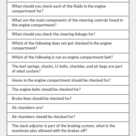
limita
a
What should you check each of the fluids in the engine
enumerar
compartment for?
los
What are the main components of the steering controls found in
componentes,
the engine compartment?
tendrá
que
What should you check the steering linkage for?
nombrar
el
Which of the following does not get checked in the engine
elemento
compartment?
por
su
Which of the following is not an engine compartment belt?
nombre
propio
The leaf springs, shocks, U-bolts, shackles, and air bags are part
y
of what system?
decir
al
Hoses in the engine compartment should be checked for?
menos
3-
The engine belts should be checked for?
5
cosas
Brake lines should be checked for?
para
Air chambers are?
las
que
Air chambers should be checked for?
comprobaría
ese
The slack adjuster is part of the braking system, what is the
elemento.
maximum play allowed with the brakes off?
No