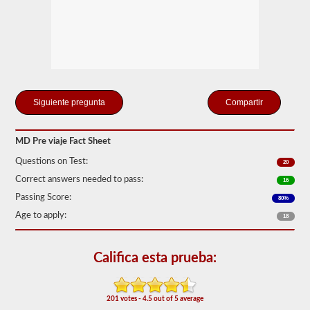
la
estación
de
examen
para
sus
exámenes
previos
al
Compartir
viaje,
habilidades
y
exámenes
MD Pre viaje Fact Sheet
de
manejo.
Questions on Test:
20
Durante
Correct answers needed to pass:
16
el
examen
Passing Score:
80%
previo,
Age to apply:
necesitará
18
verificar
verbalmente
los
Califica esta prueba:
componentes
para
asegurarse
de
201 votes - 4.5 out of 5 average
que