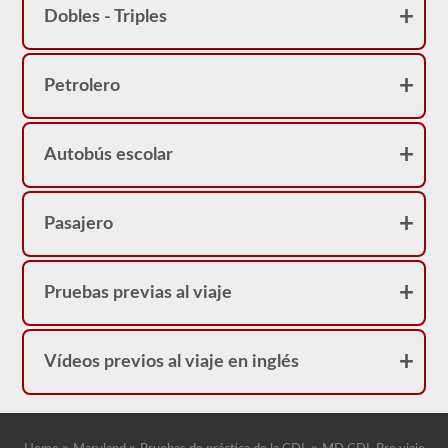
aire.
Dobles - Triples
Debido
a
que
mencionamos
los
Petrolero
cinturones
(si
no
son
Autobús escolar
conducidos
por
engranajes),
debemos
Pasajero
verificar
el
juego
en
el
Pruebas previas al viaje
cinturón,
verificar
si
están
Vídeos previos al viaje en inglés
desgastados
y
agrietados.
Las
líneas