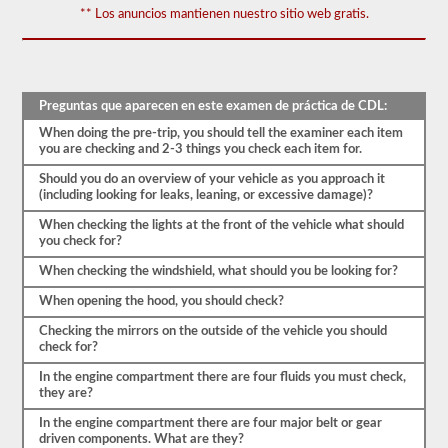
el
** Los anuncios mantienen nuestro sitio web gratis.
vehículo
sea
seguro
para
la
operación.
Preguntas que aparecen en este examen de práctica de CDL:
En
When doing the pre-trip, you should tell the examiner each item
algunos
you are checking and 2-3 things you check each item for.
estados
puede
Should you do an overview of your vehicle as you approach it
haber
(including looking for leaks, leaning, or excessive damage)?
más
de
When checking the lights at the front of the vehicle what should
100
you check for?
artículos
para
When checking the windshield, what should you be looking for?
revisar
en
When opening the hood, you should check?
un
remolque
Checking the mirrors on the outside of the vehicle you should
de
check for?
tractor.
In the engine compartment there are four fluids you must check,
El
they are?
examen
no
In the engine compartment there are four major belt or gear
se
driven components. What are they?