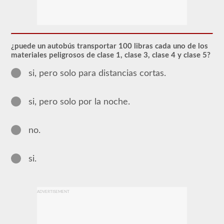
Se
requiere
el
endoso
de
CDL
¿puede un autobús transportar 100 libras cada uno de los
del
materiales peligrosos de clase 1, clase 3, clase 4 y clase 5?
pasajero
para
si, pero solo para distancias cortas.
cualquier
Vehículo
comercial
de
si, pero solo por la noche.
motor
(CMV)
diseñado
no.
para
transportar
16
o
si.
más
pasajeros,
incluido
el
ADVERTISEMENT
conductor.
Los
vehículos
de