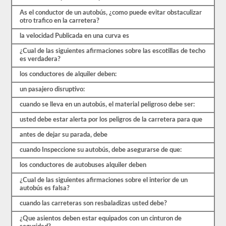
al
menos
As el conductor de un autobús, ¿como puede evitar obstaculizar
un
otro trafico en la carretera?
80%
(16
la velocidad Publicada en una curva es
de
20)
¿Cual de las siguientes afirmaciones sobre las escotillas de techo
para
es verdadera?
aprobar
el
los conductores de alquiler deben:
examen.
un pasajero disruptivo:
En
su
cuando se lleva en un autobús, el material peligroso debe ser:
mayor
usted debe estar alerta por los peligros de la carretera para que
parte,
un
antes de dejar su parada, debe
CMV
de
cuando Inspeccione su autobús, debe asegurarse de que:
pasajeros
se
los conductores de autobuses alquiler deben
considera
un
¿Cual de las siguientes afirmaciones sobre el interior de un
vehículo
autobús es falsa?
de
Clase
cuando las carreteras son resbaladizas usted debe?
B
o
¿Que asientos deben estar equipados con un cinturon de
Clase