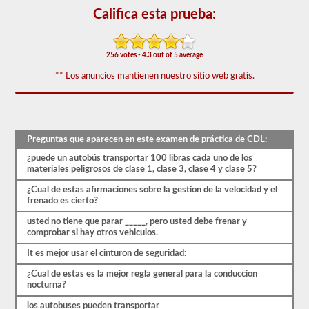
forma
Califica esta prueba:
gratuita,
y
nuestras
preguntas
256 votes - 4.3 out of 5 average
se
basan
** Los anuncios mantienen nuestro sitio web gratis.
en
el
manual
de
los
conductores
Preguntas que aparecen en este examen de práctica de CDL:
de
2026
¿puede un autobús transportar 100 libras cada uno de los
Maryland
materiales peligrosos de clase 1, clase 3, clase 4 y clase 5?
CDL.
El
¿Cual de estas afirmaciones sobre la gestion de la velocidad y el
examen
frenado es cierto?
tendrá
usted no tiene que parar _____, pero usted debe frenar y
20
comprobar si hay otros vehiculos.
preguntas
de
It es mejor usar el cinturon de seguridad:
opción
múltiple,
¿Cual de estas es la mejor regla general para la conduccion
y
nocturna?
debe
obtener
los autobuses pueden transportar