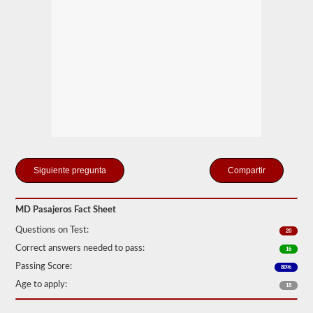
pasajeros
más
comunes
incluyen
autocares,
vehículos
de
servicio
público
y
vehículos
de
librea.
Tenemos
80
Compartir
de
las
preguntas
MD Pasajeros Fact Sheet
para
pasajeros
Questions on Test:
20
más
utilizadas
Correct answers needed to pass:
16
disponibles
Passing Score:
80%
para
que
Age to apply:
18
practiques
de