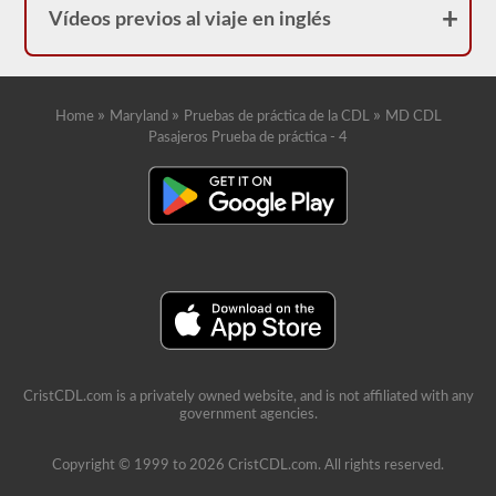
Vídeos previos al viaje en inglés
»
»
»
Home
Maryland
Pruebas de práctica de la CDL
MD CDL
Pasajeros Prueba de práctica - 4
CristCDL.com is a privately owned website, and is not affiliated with any
government agencies.
Copyright © 1999 to 2026 CristCDL.com. All rights reserved.