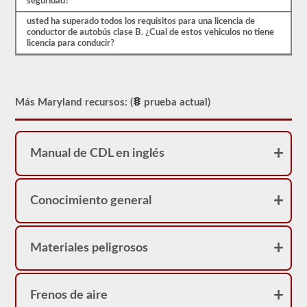
seguridad?
C,
sin
usted ha superado todos los requisitos para una licencia de
embargo,
conductor de autobús clase B. ¿Cual de estos vehiculos no tiene
los
licencia para conducir?
vehículos
de
Clase
A
existen
Más Maryland recursos: (
prueba actual)
en
ciudades
más
grandes.
Manual de CDL en inglés
Un
autobús
de
pasajeros
articulado
Conocimiento general
requiere
un
CDL
Clase
Materiales peligrosos
A
con
el
endoso
Frenos de aire
del
pasajero.