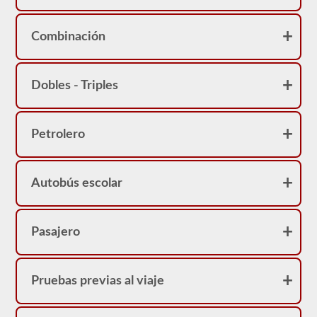
No
se
sorprenda
Combinación
si
su
CDL
tiene
Dobles - Triples
una
restricción
de
"no
Petrolero
pasajeros
Clase
A".
Autobús escolar
Pasajero
Pruebas previas al viaje