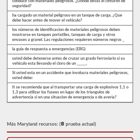
conducir con materiales peligrosos. ¿Donde llevas el cinturon de
para
seguridad?
llevar
una
ha cargado un material peligroso en un tanque de carga. ¿Que
aprobación
debe hacer antes de mover el vehiculo?
de
HazMat.
los números de identificacion de materiales peligrosos deben
Nuestra
mostrarse en tanques portatiles, tanques de carga y otros
prueba
envases a granel. Las regulaciones requieren números negros _
se
la guia de respuesta a emergencias (ERG)
ha
utilizado
usted debe detenerse antes de cruzar un grado ferroviario si su
desde
vehiculo esta llevando el cloro de un _____.
1999
para
Si usted esta en un accidente que involucra materiales peligrosos,
aprobar
usted debe:
el
examen
It se recomienda que al transportar una carga de explosivos 1,1 o
de
1,3 para utilizar los fusees en lugar de los triangulos de
aprobación
advertencia si en una situacion de emergencia o de averia?
HazMat.
Más Maryland recursos: (
prueba actual)