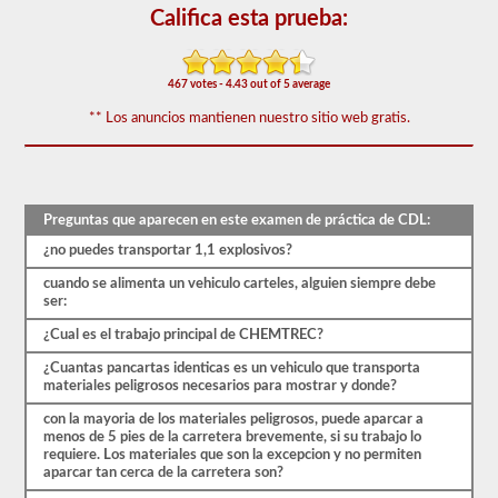
aparecen
Califica esta prueba:
en
el
examen
de
467 votes - 4.43 out of 5 average
aprobación
de
** Los anuncios mantienen nuestro sitio web gratis.
HazMat.
Las
preguntas
se
han
basado
Preguntas que aparecen en este examen de práctica de CDL:
en
¿no puedes transportar 1,1 explosivos?
el
manual
cuando se alimenta un vehiculo carteles, alguien siempre debe
de
ser:
los
conductores
¿Cual es el trabajo principal de CHEMTREC?
de
2026
¿Cuantas pancartas identicas es un vehiculo que transporta
Maryland
materiales peligrosos necesarios para mostrar y donde?
CDL.
El
con la mayoria de los materiales peligrosos, puede aparcar a
examen
menos de 5 pies de la carretera brevemente, si su trabajo lo
constará
requiere. Los materiales que son la excepcion y no permiten
de
aparcar tan cerca de la carretera son?
30