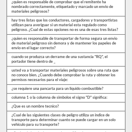
preguntas
¿quien es responsable de comprobar que el remitente ha
de
nombrado correctamente, etiquetado y marcado un envio de
opción
materiales peligrosos?
múltiple,
y
hay tres listas que los conductores, cargadores y transportistas
necesitará
utilizan para averiguar si un material esta regulado como
al
peligroso. ¿Cual de estas opciones no es una de esas tres listas?
menos
el
¿quien es responsable de transportar de forma segura un envio
80%
de material peligroso sin demora y de mantener los papeles de
(24
envio en el lugar correcto?
de
cuando se produzca un derrame de una sustancia "RQ", el
30)
portador tiene dentro de _
para
aprobar
usted va a transportar materiales peligrosos sobre una ruta que
el
no conoce bien. ¿Cuando debe comprobar la ruta y obtener los
examen
permisos necesarios para el viaje:
de
aprobación
¿se requiere una pancarta para un liquido combustible?
HazMat.
columna 1 o la columna de simbolos el signo "D" significa:
Aprobar
el
¿Que es un nombre tecnico?
examen
HazMat
¿Cual de las siguientes clases de peligro utiliza un indice de
es
transporte para determinar cuanto se puede cargar en un solo
el
vehiculo para su transporte?
primer
paso