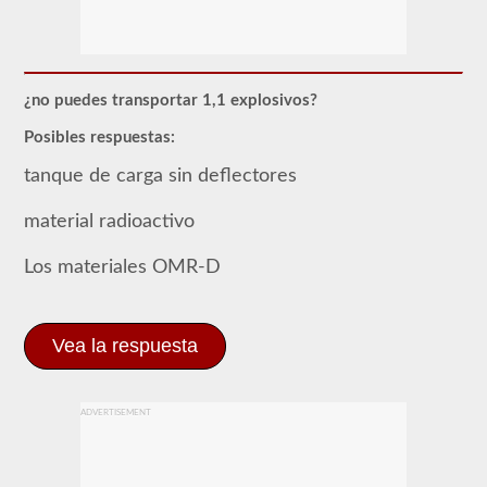
El
endoso
de
Materiales
Peligrosos
(HazMat)
¿no puedes transportar 1,1 explosivos?
deberá
agregarse
Posibles respuestas:
a
su
tanque de carga sin deflectores
CDL
si
planea
material radioactivo
transportar
cualquier
Los materiales OMR-D
material
que
haya
sido
considerado
Vea la respuesta
"peligroso"
por
las
pautas
ADVERTISEMENT
del
Reglamento
Federal
de