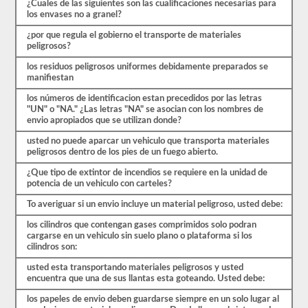
¿Cuales de las siguientes son las cualificaciones necesarias para
para
los envases no a granel?
obtener
el
¿por que regula el gobierno el transporte de materiales
respaldo.
peligrosos?
También
tendrá
los residuos peligrosos uniformes debidamente preparados se
que
manifiestan
tomar
sus
los números de identificacion estan precedidos por las letras
huellas
"UN" o "NA." ¿Las letras "NA" se asocian con los nombres de
digitales
envio apropiados que se utilizan donde?
y
usted no puede aparcar un vehiculo que transporta materiales
aprobar
peligrosos dentro de los pies de un fuego abierto.
una
evaluación
¿Que tipo de extintor de incendios se requiere en la unidad de
de
potencia de un vehiculo con carteles?
amenazas
de
To averiguar si un envio incluye un material peligroso, usted debe:
aprobación
de
los cilindros que contengan gases comprimidos solo podran
materiales
cargarse en un vehiculo sin suelo plano o plataforma si los
peligrosos
cilindros son:
de
la
usted esta transportando materiales peligrosos y usted
TSA
encuentra que una de sus llantas esta goteando. Usted debe:
para
ser
los papeles de envio deben guardarse siempre en un solo lugar al
aprobado