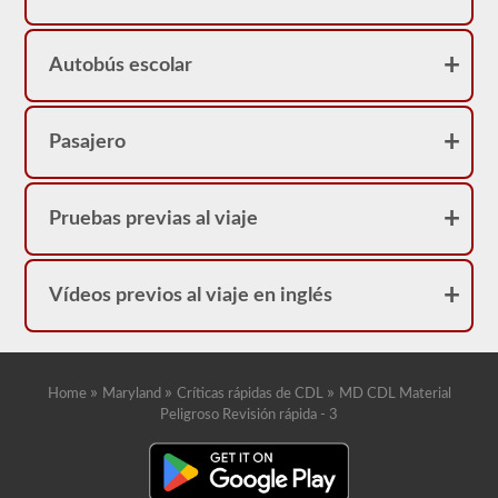
Autobús escolar
Pasajero
Pruebas previas al viaje
Vídeos previos al viaje en inglés
»
»
»
Home
Maryland
Críticas rápidas de CDL
MD CDL Material
Peligroso Revisión rápida - 3