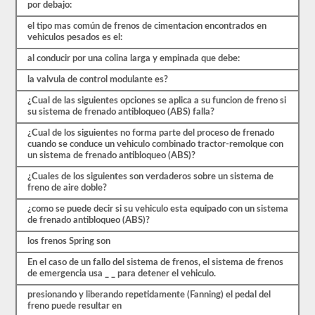
más.
por debajo:
Hay
un
el tipo mas común de frenos de cimentacion encontrados en
total
vehiculos pesados es el:
de
al conducir por una colina larga y empinada que debe:
25
preguntas
la valvula de control modulante es?
en
el
¿Cual de las siguientes opciones se aplica a su funcion de freno si
examen
su sistema de frenado antibloqueo (ABS) falla?
de
frenos
¿Cual de los siguientes no forma parte del proceso de frenado
de
cuando se conduce un vehiculo combinado tractor-remolque con
aire,
un sistema de frenado antibloqueo (ABS)?
y
debe
¿Cuales de los siguientes son verdaderos sobre un sistema de
obtener
freno de aire doble?
un
80%
¿como se puede decir si su vehiculo esta equipado con un sistema
(20
de frenado antibloqueo (ABS)?
de
25)
los frenos Spring son
para
aprobar
En el caso de un fallo del sistema de frenos, el sistema de frenos
el
de emergencia usa _ _ para detener el vehiculo.
examen.
presionando y liberando repetidamente (Fanning) el pedal del
Estas
freno puede resultar en
preguntas