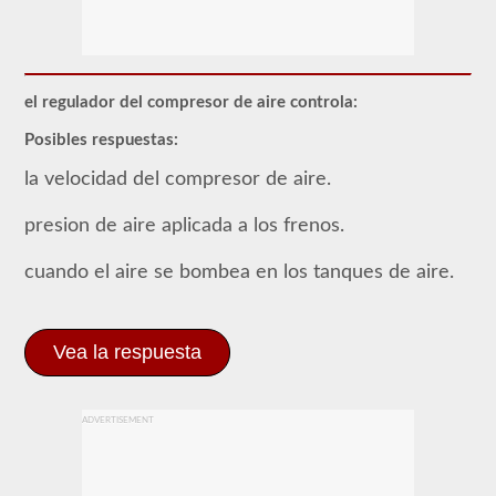
La
mayoría
de
los
vehículos
el regulador del compresor de aire controla:
comerciales
utilizan
Posibles respuestas:
un
sistema
la velocidad del compresor de aire.
de
frenos
de
presion de aire aplicada a los frenos.
aire
sobre
cuando el aire se bombea en los tanques de aire.
el
sistema
tradicional
de
frenos
Vea la respuesta
hidráulicos
de
los
turismos
ADVERTISEMENT
debido
al
suministro
"ilimitado"