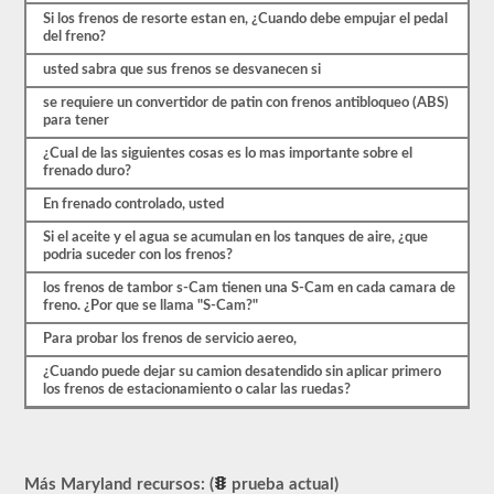
se
Si los frenos de resorte estan en, ¿Cuando debe empujar el pedal
basan
del freno?
en
el
usted sabra que sus frenos se desvanecen si
manual
del
se requiere un convertidor de patin con frenos antibloqueo (ABS)
conductor
para tener
de
2026
¿Cual de las siguientes cosas es lo mas importante sobre el
Maryland
frenado duro?
CDL.
En frenado controlado, usted
El
examen
Si el aceite y el agua se acumulan en los tanques de aire, ¿que
de
podria suceder con los frenos?
frenos
de
los frenos de tambor s-Cam tienen una S-Cam en cada camara de
aire
freno. ¿Por que se llama "S-Cam?"
es
diferente
Para probar los frenos de servicio aereo,
a
las
¿Cuando puede dejar su camion desatendido sin aplicar primero
otras
los frenos de estacionamiento o calar las ruedas?
pruebas
de
aprobación,
en
realidad
Más Maryland recursos: (
prueba actual)