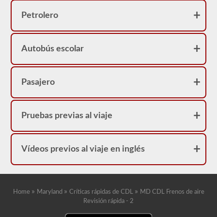
neumáticos
porque
Petrolero
su
licencia
tendrá
una
restricción
Autobús escolar
"L".
Pasajero
Pruebas previas al viaje
Vídeos previos al viaje en inglés
»
»
»
Home
Maryland
Críticas rápidas de CDL
MD CDL Frenos de aire
Revisión rápida - 2