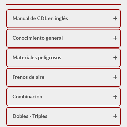
sirve
como
una
restricción
Manual de CDL en inglés
en
su
licencia.
Puede
obtener
Conocimiento general
un
CDL
sin
la
Materiales peligrosos
prueba
de
frenos
neumáticos,
Frenos de aire
pero
no
podrá
conducir
ningún
Combinación
vehículo
que
esté
equipado
Dobles - Triples
con
frenos