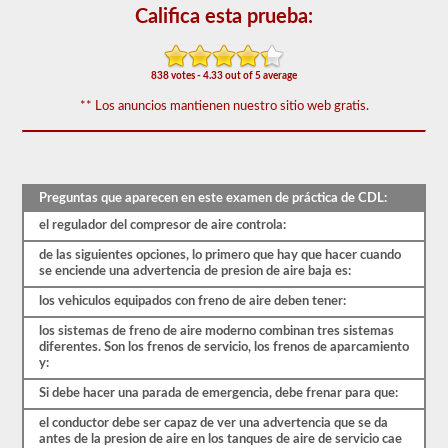
de
Califica esta prueba:
frenos
de
aire
cubre
838 votes - 4.33 out of 5 average
el
sistema
** Los anuncios mantienen nuestro sitio web gratis.
de
frenos
de
aire
en
detalle,
Preguntas que aparecen en este examen de práctica de CDL:
incluida
el regulador del compresor de aire controla:
la
pérdida
de las siguientes opciones, lo primero que hay que hacer cuando
de
se enciende una advertencia de presion de aire baja es:
aire
adecuada,
los vehiculos equipados con freno de aire deben tener:
el
retraso
los sistemas de freno de aire moderno combinan tres sistemas
del
diferentes. Son los frenos de servicio, los frenos de aparcamiento
freno,
y:
los
componentes
Si debe hacer una parada de emergencia, debe frenar para que:
del
sistema
el conductor debe ser capaz de ver una advertencia que se da
y
antes de la presion de aire en los tanques de aire de servicio cae