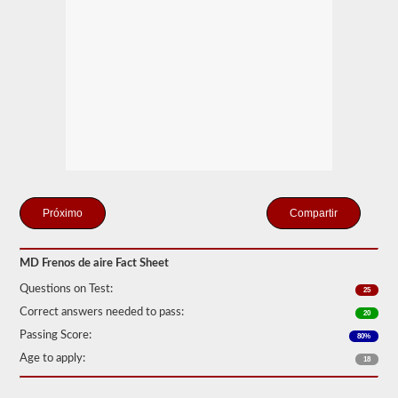
que
pueden
crear
el
compresor
de
aire
incluido
y
los
tanques
de
almacenamiento.
Esto
elimina
Compartir
la
necesidad
de
agregar
MD Frenos de aire Fact Sheet
fluido
Questions on Test:
hidráulico
25
al
Correct answers needed to pass:
20
conectar
un
Passing Score:
80%
remolque.
Age to apply:
18
La
prueba