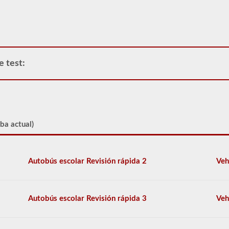
pautas
del
Reglamento
Federal
de
Seguridad
e test:
de
Autotransportes
(FMCSR).
Estos
pueden
incluir
líquidos
ba actual)
(también
se
requiere
la
Autobús escolar Revisión rápida 2
Veh
aprobación
del
buque
tanque),
Autobús escolar Revisión rápida 3
Veh
baterías,
venenos
y
explosivos.