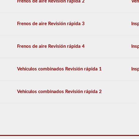
Frenos de aire Revisión rápida 2
Veh
los
conductores
de
2026
Frenos de aire Revisión rápida 3
Ins
Louisiana
CDL.
El
examen
Frenos de aire Revisión rápida 4
Ins
constará
de
30
preguntas
Vehículos combinados Revisión rápida 1
Ins
de
opción
múltiple,
y
Vehículos combinados Revisión rápida 2
necesitará
al
menos
el
80%
(24
de
30)