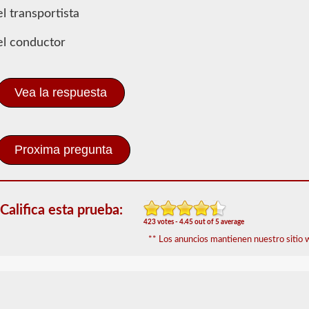
Peligroso
el transportista
El
el conductor
endoso
de
Materiales
Peligrosos
Vea la respuesta
(HazMat)
deberá
agregarse
a
su
CDL
si
planea
transportar
cualquier
Califica esta prueba:
material
423 votes - 4.45 out of 5 average
que
** Los anuncios mantienen nuestro sitio w
haya
sido
considerado
"peligroso"
por
las