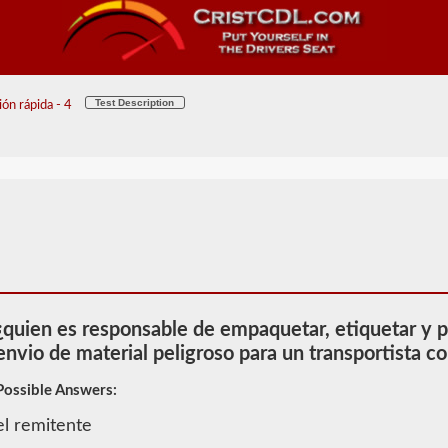
Test Description
ón rápida - 4
¿quien es responsable de empaquetar, etiquetar y 
envio de material peligroso para un transportista 
Possible Answers:
2026 LA
Información
el remitente
de Material