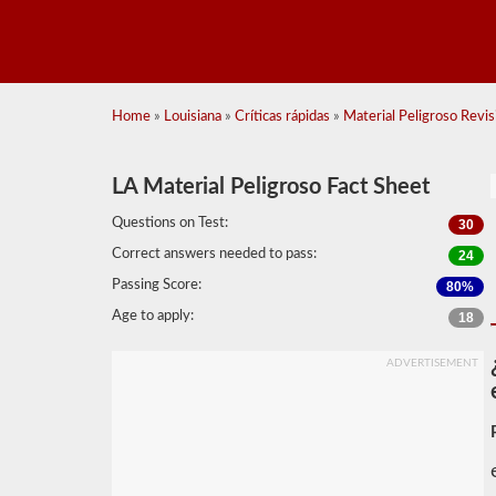
Home
»
Louisiana
»
Críticas rápidas
»
Material Peligroso Revisi
LA Material Peligroso Fact Sheet
Questions on Test:
30
Correct answers needed to pass:
24
Passing Score:
80%
Age to apply:
18
ADVERTISEMENT