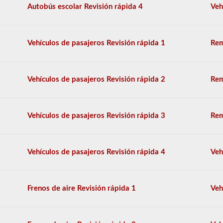
Autobús escolar Revisión rápida 4
Veh
Hemos
cumplido
las
Vehículos de pasajeros Revisión rápida 1
Rem
120
preguntas
principales
que
aparecen
Vehículos de pasajeros Revisión rápida 2
Rem
en
el
examen
de
Vehículos de pasajeros Revisión rápida 3
Rem
aprobación
de
HazMat.
Las
Vehículos de pasajeros Revisión rápida 4
Veh
preguntas
se
han
basado
Frenos de aire Revisión rápida 1
Veh
en
el
manual
de