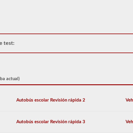
camión
o
unidad
de
potencia.
Tenga
en
cuenta
e test:
que
es
ilegal
tirar
de
remolques
triples
ba actual)
en
muchos
estados.
Los
Autobús escolar Revisión rápida 2
Veh
trabajos
dobles
y
triples
Autobús escolar Revisión rápida 3
Veh
normales
pueden