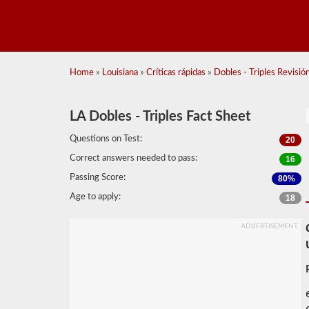
Home
»
Louisiana
»
Críticas rápidas
»
Dobles - Triples Revisión
LA Dobles - Triples Fact Sheet
Questions on Test:
20
Correct answers needed to pass:
16
Passing Score:
80%
Age to apply:
18
ADVERTISEMENT