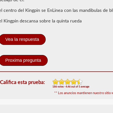
debajo de el.
Información
de Dobles -
Triples
el centro del Kingpin se EnLinea con las mandibulas de 
El
el Kingpin descansa sobre la quinta rueda
respaldo
de
CDL
en
Vea la respuesta
dobles
y
triples
otorga
la
capacidad
de
conducir
una
Califica esta prueba:
combinación
de
186 votes - 4.46 out of 5 average
múltiples
** Los anuncios mantienen nuestro sitio w
remolques
conectados
a
un