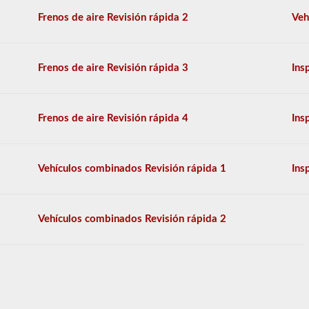
en
la
Frenos de aire Revisión rápida 2
Veh
información
provista
por
el
Frenos de aire Revisión rápida 3
Ins
manual
de
conductores
2026
Frenos de aire Revisión rápida 4
Ins
Louisiana
CDL.
El
examen
Vehículos combinados Revisión rápida 1
Ins
en
sí
tendrá
20
Vehículos combinados Revisión rápida 2
preguntas
de
opción
múltiple,
y
debe
obtener