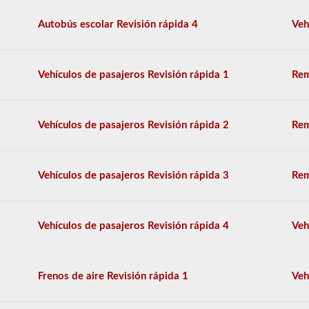
incluir
UPS,
Autobús escolar Revisión rápida 4
Veh
Fedex
y
más.
Vehículos de pasajeros Revisión rápida 1
Rem
Hemos
compilado
60
de
Vehículos de pasajeros Revisión rápida 2
Rem
las
preguntas
de
respaldo
Vehículos de pasajeros Revisión rápida 3
Rem
de
dobles
y
triples
Vehículos de pasajeros Revisión rápida 4
Veh
más
utilizadas,
y
nuestras
preguntas
Frenos de aire Revisión rápida 1
Veh
se
basan