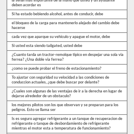
la senal mas importante de la mano que usted y un ayudante
están
deben acordar es
cubiertas
por
Si ha estado bebiendo alcohol, antes de conducir, debe
el
manual
el bloqueo de la carga para mantenerlo alejado del cambio debe
de
hacerse
controladores
CDL
cada vez que aparque su vehiculo y apague el motor, debe
Louisiana
2026,
Si usted esta siendo tailgated, usted debe
pero
puede
¿Cuanto tarda un tractor-remolque tipico en despejar una sola via
ser
ferrea? ¿Una doble via ferrea?
confuso
y
¿como se puede probar el freno de estacionamiento?
hay
To ajustar con seguridad su velocidad a las condiciones de
mucha
conduccion actuales, ¿que debe buscar por delante?
información
en
¿Cuales son algunas de las ventajas de ir a la derecha en lugar de
el
dejarse alrededor de un obstaculo?
libro.
Nuestras
los mejores pilotos son los que observan y se preparan para los
pruebas
peligros. Esto se llama ser
de
práctica
Is es seguro agregar refrigerante a un tanque de recuperacion de
eliminan
refrigerante o tanque de desbordamiento de refrigerante
el
mientras el motor esta a temperatura de funcionamiento?
estrés