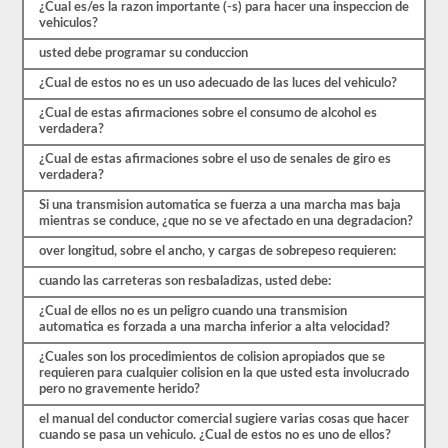
exámenes
¿Cual es/es la razon importante (-s) para hacer una inspeccion de
de
vehiculos?
práctica
disponibles
usted debe programar su conduccion
de
¿Cual de estos no es un uso adecuado de las luces del vehiculo?
forma
gratuita.
¿Cual de estas afirmaciones sobre el consumo de alcohol es
Asegúrate
verdadera?
de
realizar
¿Cual de estas afirmaciones sobre el uso de senales de giro es
todas
verdadera?
las
pruebas
Si una transmision automatica se fuerza a una marcha mas baja
y
mientras se conduce, ¿que no se ve afectado en una degradacion?
tener
un
over longitud, sobre el ancho, y cargas de sobrepeso requieren:
buen
conocimiento
cuando las carreteras son resbaladizas, usted debe:
del
material
¿Cual de ellos no es un peligro cuando una transmision
antes
automatica es forzada a una marcha inferior a alta velocidad?
de
salir
¿Cuales son los procedimientos de colision apropiados que se
para
requieren para cualquier colision en la que usted esta involucrado
tomar
pero no gravemente herido?
el
el manual del conductor comercial sugiere varias cosas que hacer
examen
cuando se pasa un vehiculo. ¿Cual de estos no es uno de ellos?
real.