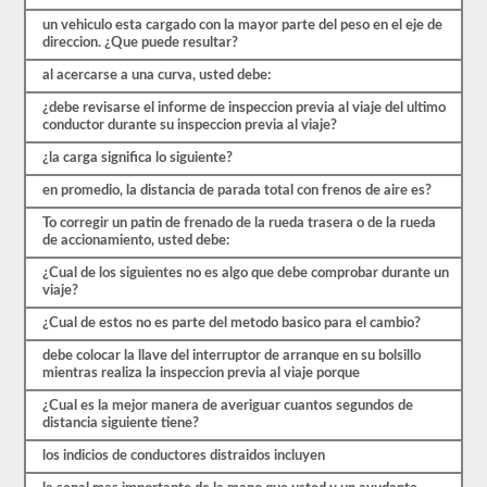
comenzar
el
un vehiculo esta cargado con la mayor parte del peso en el eje de
proceso
direccion. ¿Que puede resultar?
nuevamente.
al acercarse a una curva, usted debe:
Si
falla,
¿debe revisarse el informe de inspeccion previa al viaje del ultimo
no
conductor durante su inspeccion previa al viaje?
podrá
volver
¿la carga significa lo siguiente?
a
tomar
en promedio, la distancia de parada total con frenos de aire es?
la
prueba
To corregir un patin de frenado de la rueda trasera o de la rueda
el
de accionamiento, usted debe:
mismo
día,
¿Cual de los siguientes no es algo que debe comprobar durante un
por
viaje?
lo
que
¿Cual de estos no es parte del metodo basico para el cambio?
tendrá
que
debe colocar la llave del interruptor de arranque en su bolsillo
hacer
mientras realiza la inspeccion previa al viaje porque
otro
¿Cual es la mejor manera de averiguar cuantos segundos de
viaje.
distancia siguiente tiene?
Todas
los indicios de conductores distraidos incluyen
estas
preguntas