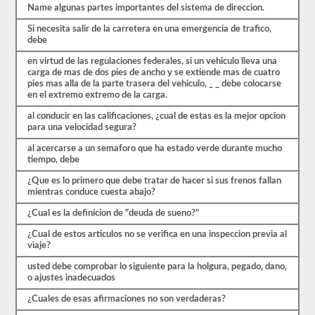
de
Name algunas partes importantes del sistema de direccion.
las
preguntas
Si necesita salir de la carretera en una emergencia de trafico,
con
debe
las
que
en virtud de las regulaciones federales, si un vehiculo lleva una
te
carga de mas de dos pies de ancho y se extiende mas de cuatro
encontrarás
pies mas alla de la parte trasera del vehiculo, _ _ debe colocarse
y
en el extremo extremo de la carga.
hacen
que
al conducir en las calificaciones, ¿cual de estas es la mejor opcion
pasar
para una velocidad segura?
sea
al acercarse a un semaforo que ha estado verde durante mucho
muy
tiempo, debe
fácil.
Tenemos
¿Que es lo primero que debe tratar de hacer si sus frenos fallan
400
mientras conduce cuesta abajo?
preguntas
que
¿Cual es la definicion de "deuda de sueno?"
pertenecen
al
¿Cual de estos articulos no se verifica en una inspeccion previa al
examen
viaje?
de
Conocimiento
usted debe comprobar lo siguiente para la holgura, pegado, dano,
general
o ajustes inadecuados
distribuidas
en
¿Cuales de esas afirmaciones no son verdaderas?
ocho