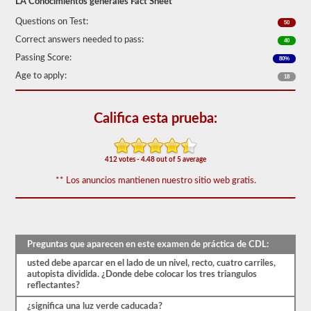
LA Conocimientos generales Fact Sheet
50)
o
Questions on Test:
50
mejor
Correct answers needed to pass:
para
40
aprobar.
Passing Score:
80%
Tendrá
Age to apply:
18
una
hora
para
Califica esta prueba:
completar
la
prueba
de
412 votes - 4.48 out of 5 average
conocimientos
generales,
** Los anuncios mantienen nuestro sitio web gratis.
y
se
le
permitirá
perder
solo
Preguntas que aparecen en este examen de práctica de CDL:
10
preguntas
usted debe aparcar en el lado de un nivel, recto, cuatro carriles,
antes
autopista dividida. ¿Donde debe colocar los tres triangulos
de
reflectantes?
tener
que
¿significa una luz verde caducada?