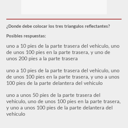
Para
obtener
un
CLP
(Permiso
de
¿Donde debe colocar los tres triangulos reflectantes?
Aprendizaje
Comercial),
Posibles respuestas:
que
es
uno a 10 pies de la parte trasera del vehiculo, uno
el
de unos 100 pies en la parte trasera, y uno de
primer
paso
unos 200 pies a la parte trasera
para
obtener
uno a 10 pies de la parte trasera del vehiculo, uno
un
CDL,
de unos 100 pies en la parte trasera, y uno a unos
que
100 pies de la parte delantera del vehiculo
necesitará
para
operar
uno a unos 50 pies de la parte trasera del
cualquier
vehiculo, uno de unos 100 pies en la parte trasera,
vehículo
y uno a unos 100 pies de la parte delantera del
comercial,
primero
vehiculo
tendrá
que
tomar