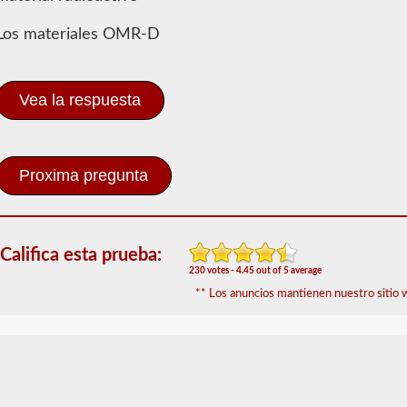
Peligroso
Los materiales OMR-D
El
endoso
de
Materiales
Vea la respuesta
Peligrosos
(HazMat)
deberá
agregarse
a
su
CDL
si
planea
Califica esta prueba:
transportar
230 votes - 4.45 out of 5 average
cualquier
material
** Los anuncios mantienen nuestro sitio w
que
haya
sido
considerado
"peligroso"
por
las