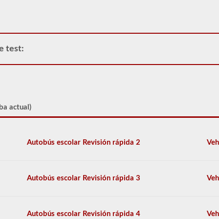
pautas
del
Reglamento
Federal
de
e test:
Seguridad
de
Autotransportes
(FMCSR).
Estos
pueden
incluir
ba actual)
líquidos
(también
se
requiere
Autobús escolar Revisión rápida 2
Veh
la
aprobación
del
buque
Autobús escolar Revisión rápida 3
Veh
tanque),
baterías,
venenos
y
Autobús escolar Revisión rápida 4
Veh
explosivos.