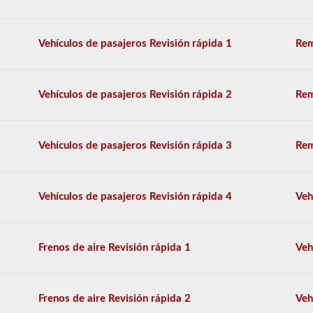
Hemos
cumplido
Vehículos de pasajeros Revisión rápida 1
Rem
las
120
preguntas
principales
Vehículos de pasajeros Revisión rápida 2
Rem
que
aparecen
en
el
Vehículos de pasajeros Revisión rápida 3
Rem
examen
de
aprobación
de
Vehículos de pasajeros Revisión rápida 4
Veh
HazMat.
Las
preguntas
se
Frenos de aire Revisión rápida 1
Veh
han
basado
en
el
Frenos de aire Revisión rápida 2
Veh
manual
de