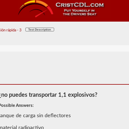
Test Description
ión rápida - 3
¿no puedes transportar 1,1 explosivos?
Possible Answers:
tanque de carga sin deflectores
2026 KY
Información
material radioactivo
de Material