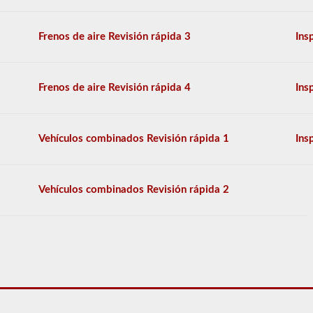
los
conductores
Frenos de aire Revisión rápida 3
Ins
de
2026
Kentucky
CDL.
El
Frenos de aire Revisión rápida 4
Ins
examen
constará
de
30
Vehículos combinados Revisión rápida 1
Ins
preguntas
de
opción
múltiple,
Vehículos combinados Revisión rápida 2
y
necesitará
al
menos
el
80%
(24
de
30)