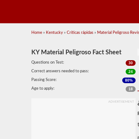
Home
»
Kentucky
»
Críticas rápidas
»
Material Peligroso Revis
KY Material Peligroso Fact Sheet
Questions on Test:
30
Correct answers needed to pass:
24
Passing Score:
80%
Age to apply:
18
ADVERTISEMENT