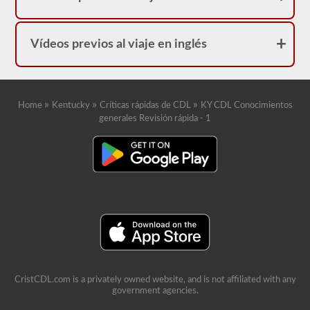
Vídeos previos al viaje en inglés
»
»
»
Home
Kentucky
Críticas rápidas de CDL
KY CDL Conocimientos
generales Revisión rápida - 1
CristCDL.com is a privately owned website, and is not affiliated with any
government agencies.