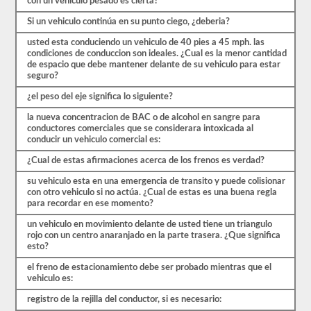
con un vehiculo pesado es cierta?
cubiertas
por
Si un vehiculo continúa en su punto ciego, ¿deberia?
el
usted esta conduciendo un vehiculo de 40 pies a 45 mph. las
manual
condiciones de conduccion son ideales. ¿Cual es la menor cantidad
de
de espacio que debe mantener delante de su vehiculo para estar
controladores
seguro?
CDL
Kentucky
¿el peso del eje significa lo siguiente?
2026,
pero
la nueva concentracion de BAC o de alcohol en sangre para
puede
conductores comerciales que se considerara intoxicada al
ser
conducir un vehiculo comercial es:
confuso
y
¿Cual de estas afirmaciones acerca de los frenos es verdad?
hay
mucha
su vehiculo esta en una emergencia de transito y puede colisionar
información
con otro vehiculo si no actúa. ¿Cual de estas es una buena regla
en
para recordar en ese momento?
el
libro.
un vehiculo en movimiento delante de usted tiene un triangulo
Nuestras
rojo con un centro anaranjado en la parte trasera. ¿Que significa
pruebas
esto?
de
práctica
el freno de estacionamiento debe ser probado mientras que el
eliminan
vehiculo es:
el
estrés
registro de la rejilla del conductor, si es necesario:
de