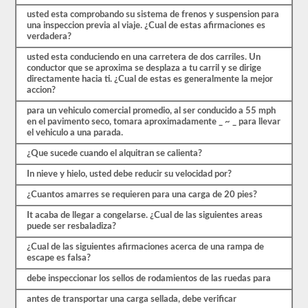
de
usted esta comprobando su sistema de frenos y suspension para
práctica
una inspeccion previa al viaje. ¿Cual de estas afirmaciones es
disponibles
verdadera?
de
forma
usted esta conduciendo en una carretera de dos carriles. Un
gratuita.
conductor que se aproxima se desplaza a tu carril y se dirige
Asegúrate
directamente hacia ti. ¿Cual de estas es generalmente la mejor
de
accion?
realizar
todas
para un vehiculo comercial promedio, al ser conducido a 55 mph
las
en el pavimento seco, tomara aproximadamente _ ~ _ para llevar
pruebas
el vehiculo a una parada.
y
tener
¿Que sucede cuando el alquitran se calienta?
un
In nieve y hielo, usted debe reducir su velocidad por?
buen
conocimiento
¿Cuantos amarres se requieren para una carga de 20 pies?
del
material
It acaba de llegar a congelarse. ¿Cual de las siguientes areas
antes
puede ser resbaladiza?
de
salir
¿Cual de las siguientes afirmaciones acerca de una rampa de
para
escape es falsa?
tomar
el
debe inspeccionar los sellos de rodamientos de las ruedas para
examen
real.
antes de transportar una carga sellada, debe verificar