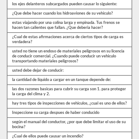
los ejes delanteros subcargados pueden causar lo siguiente:
las
preguntas
¿Que debe hacer cuando los hidroaviones de su vehiculo?
con
las
estas viajando por una colina larga y empinada. Tus frenos se
que
hacen tan calientes que fallan. ¿Que deberia hacer?
te
encontrarás
¿Cual de estas afirmaciones acerca de ciertos tipos de carga es
y
verdadera?
hacen
que
usted no tiene un endoso de materiales peligrosos en su licencia
pasar
de conducir comercial. ¿Cuando puede conducir un vehiculo
sea
transportando materiales peligrosos?
muy
fácil.
usted debe dejar de conducir:
Tenemos
400
la cantidad de liquido a cargar en un tanque depende de:
preguntas
que
las dos razones basicas para cubrir su carga son 1. para proteger
pertenecen
la carga del clima y 2.
al
hay tres tipos de inspecciones de vehiculos, ¿cual es uno de ellos?
examen
de
Inspeccione su carga despues de haber conducido
Conocimiento
general
según el manual del conductor, ¿por que debe limitar el uso de su
distribuidas
bocina?
en
ocho
¿Cual de ellos puede causar un incendio?
exámenes