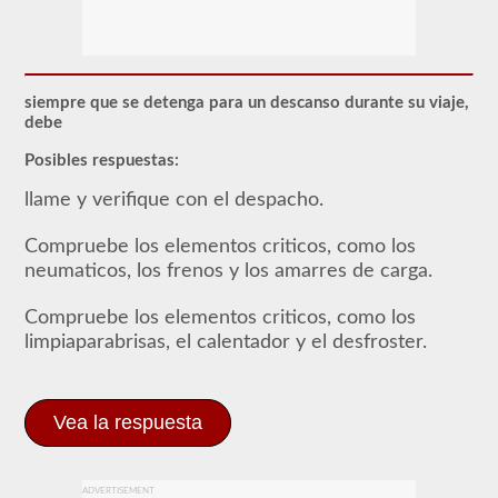
Para
obtener
un
CLP
(Permiso
de
siempre que se detenga para un descanso durante su viaje,
Aprendizaje
debe
Comercial),
que
Posibles respuestas:
es
el
llame y verifique con el despacho.
primer
paso
para
Compruebe los elementos criticos, como los
obtener
neumaticos, los frenos y los amarres de carga.
un
CDL,
que
Compruebe los elementos criticos, como los
necesitará
limpiaparabrisas, el calentador y el desfroster.
para
operar
cualquier
vehículo
comercial,
Vea la respuesta
primero
tendrá
que
tomar
ADVERTISEMENT