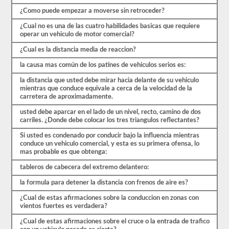
comenzar
el
¿Como puede empezar a moverse sin retroceder?
proceso
nuevamente.
¿Cual no es una de las cuatro habilidades basicas que requiere
Si
operar un vehiculo de motor comercial?
falla,
¿Cual es la distancia media de reaccion?
no
podrá
la causa mas común de los patines de vehiculos serios es:
volver
a
la distancia que usted debe mirar hacia delante de su vehiculo
tomar
mientras que conduce equivale a cerca de la velocidad de la
la
carretera de aproximadamente.
prueba
el
usted debe aparcar en el lado de un nivel, recto, camino de dos
mismo
carriles. ¿Donde debe colocar los tres triangulos reflectantes?
día,
por
Si usted es condenado por conducir bajo la influencia mientras
lo
conduce un vehiculo comercial, y esta es su primera ofensa, lo
que
mas probable es que obtenga:
tendrá
que
tableros de cabecera del extremo delantero:
hacer
otro
la formula para detener la distancia con frenos de aire es?
viaje.
¿Cual de estas afirmaciones sobre la conduccion en zonas con
Todas
vientos fuertes es verdadera?
estas
preguntas
¿Cual de estas afirmaciones sobre el cruce o la entrada de trafico
están