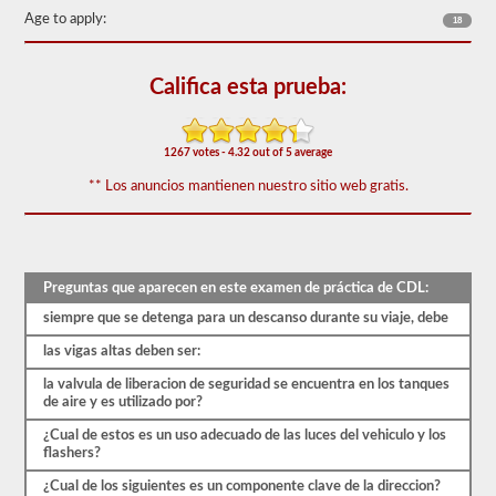
50)
Age to apply:
18
o
mejor
para
aprobar.
Califica esta prueba:
Tendrá
una
hora
1267 votes - 4.32 out of 5 average
para
completar
** Los anuncios mantienen nuestro sitio web gratis.
la
prueba
de
conocimientos
generales,
y
Preguntas que aparecen en este examen de práctica de CDL:
se
siempre que se detenga para un descanso durante su viaje, debe
le
permitirá
las vigas altas deben ser:
perder
solo
la valvula de liberacion de seguridad se encuentra en los tanques
10
de aire y es utilizado por?
preguntas
antes
¿Cual de estos es un uso adecuado de las luces del vehiculo y los
de
flashers?
tener
que
¿Cual de los siguientes es un componente clave de la direccion?