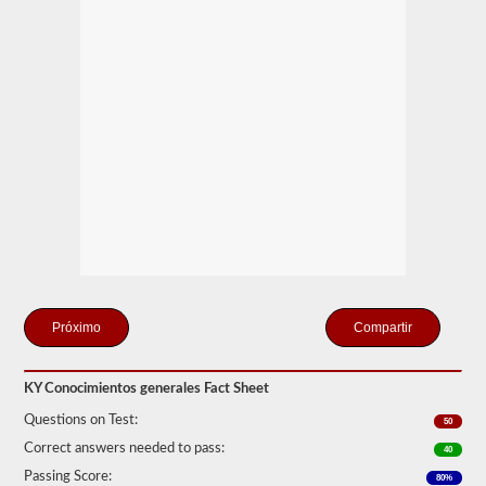
y
aprobar
la
prueba
de
Conocimiento
General.
La
prueba
de
conocimiento
general
consta
de
50
preguntas
de
opción
múltiple,
Compartir
y
se
requiere
una
KY Conocimientos generales Fact Sheet
puntuación
Questions on Test:
del
50
80%
Correct answers needed to pass:
40
(40
de
Passing Score:
80%