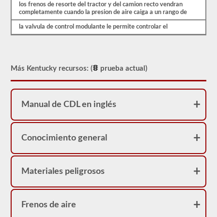
sirve
los frenos de resorte del tractor y del camion recto vendran
como
completamente cuando la presion de aire caiga a un rango de
una
restricción
la valvula de control modulante le permite controlar el
en
su
licencia.
Puede
obtener
Más Kentucky recursos: (
prueba actual)
un
CDL
sin
la
prueba
Manual de CDL en inglés
de
frenos
neumáticos,
pero
Conocimiento general
no
podrá
conducir
ningún
Materiales peligrosos
vehículo
que
esté
equipado
con
Frenos de aire
frenos