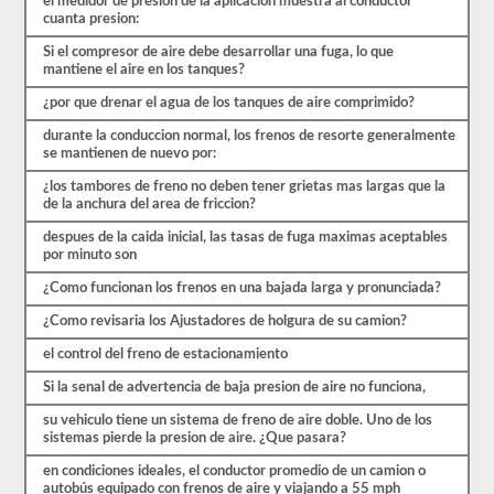
el medidor de presion de la aplicacion muestra al conductor
más.
cuanta presion:
Hay
un
Si el compresor de aire debe desarrollar una fuga, lo que
total
mantiene el aire en los tanques?
de
25
¿por que drenar el agua de los tanques de aire comprimido?
preguntas
en
durante la conduccion normal, los frenos de resorte generalmente
el
se mantienen de nuevo por:
examen
de
¿los tambores de freno no deben tener grietas mas largas que la
frenos
de la anchura del area de friccion?
de
aire,
despues de la caida inicial, las tasas de fuga maximas aceptables
y
por minuto son
debe
obtener
¿Como funcionan los frenos en una bajada larga y pronunciada?
un
¿Como revisaria los Ajustadores de holgura de su camion?
80%
(20
el control del freno de estacionamiento
de
25)
Si la senal de advertencia de baja presion de aire no funciona,
para
aprobar
su vehiculo tiene un sistema de freno de aire doble. Uno de los
el
sistemas pierde la presion de aire. ¿Que pasara?
examen.
Estas
en condiciones ideales, el conductor promedio de un camion o
preguntas
autobús equipado con frenos de aire y viajando a 55 mph