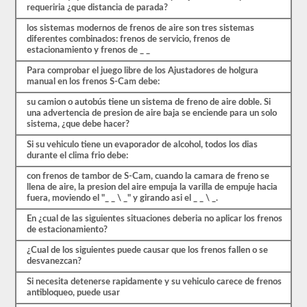
se
requeriria ¿que distancia de parada?
basan
en
los sistemas modernos de frenos de aire son tres sistemas
el
diferentes combinados: frenos de servicio, frenos de
manual
estacionamiento y frenos de _ _
del
conductor
Para comprobar el juego libre de los Ajustadores de holgura
de
manual en los frenos S-Cam debe:
2026
Kentucky
su camion o autobús tiene un sistema de freno de aire doble. Si
CDL.
una advertencia de presion de aire baja se enciende para un solo
sistema, ¿que debe hacer?
El
examen
Si su vehiculo tiene un evaporador de alcohol, todos los dias
de
durante el clima frio debe:
frenos
de
con frenos de tambor de S-Cam, cuando la camara de freno se
aire
llena de aire, la presion del aire empuja la varilla de empuje hacia
es
fuera, moviendo el "_ _ \ _" y girando asi el _ _ \ _.
diferente
En ¿cual de las siguientes situaciones deberia no aplicar los frenos
a
de estacionamiento?
las
otras
¿Cual de los siguientes puede causar que los frenos fallen o se
pruebas
desvanezcan?
de
aprobación,
Si necesita detenerse rapidamente y su vehiculo carece de frenos
en
antibloqueo, puede usar
realidad