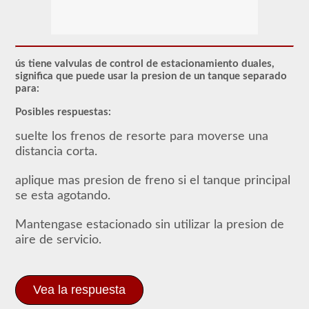
La
mayoría
de
los
vehículos
ús tiene valvulas de control de estacionamiento duales,
comerciales
significa que puede usar la presion de un tanque separado
utilizan
para:
un
sistema
Posibles respuestas:
de
frenos
suelte los frenos de resorte para moverse una
de
aire
distancia corta.
sobre
el
aplique mas presion de freno si el tanque principal
sistema
tradicional
se esta agotando.
de
frenos
Mantengase estacionado sin utilizar la presion de
hidráulicos
de
aire de servicio.
los
turismos
debido
al
Vea la respuesta
suministro
"ilimitado"