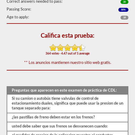
de
Correct answers needed to pass:
20
frenos
Passing Score:
80%
de
aire
Age to apply:
18
cubre
el
sistema
Califica esta prueba:
de
frenos
de
aire
364 votes - 4.47 out of 5 average
en
detalle,
** Los anuncios mantienen nuestro sitio web gratis.
incluida
la
pérdida
de
aire
adecuada,
Preguntas que aparecen en este examen de práctica de CDL:
el
retraso
Si su camion o autobús tiene valvulas de control de
del
estacionamiento duales, significa que puede usar la presion de un
freno,
tanque separado para:
los
componentes
¿las pastillas de freno deben estar en los frenos?
del
usted debe saber que sus frenos se desvanecen cuando:
sistema
y