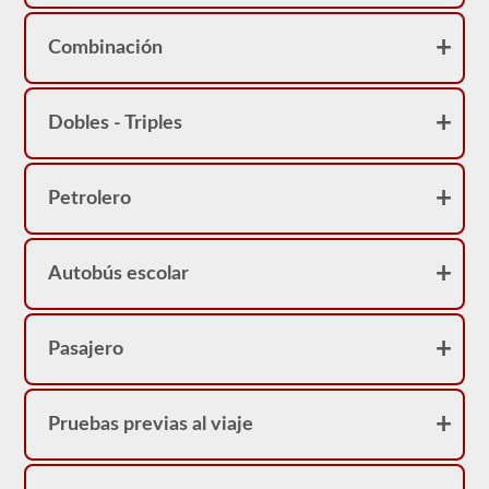
neumáticos
porque
su
Combinación
licencia
tendrá
una
restricción
Dobles - Triples
"L".
Petrolero
Autobús escolar
Pasajero
Pruebas previas al viaje