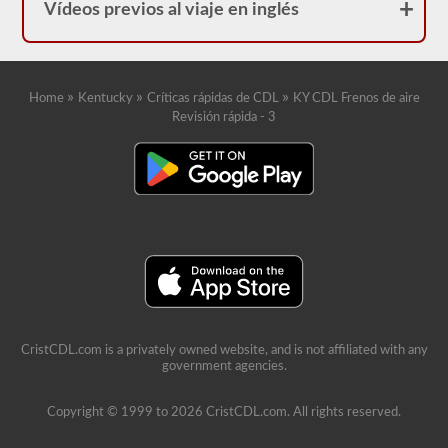
Vídeos previos al viaje en inglés
»
»
»
Home
Kentucky
Críticas rápidas de CDL
KY CDL Frenos de aire
Revisión rápida - 3
CristCDL.com is a privately owned website, and is not affiliated with any
government agencies.
Copyright © 1999 to 2026 CristCDL.com. All rights reserved.