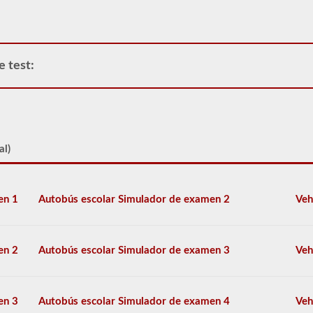
operar
cualquier
vehículo
comercial,
primero
e test:
tendrá
que
tomar
y
aprobar
la
prueba
al)
de
Conocimiento
General.
La
en 1
Autobús escolar Simulador de examen 2
Veh
prueba
de
conocimiento
general
en 2
Autobús escolar Simulador de examen 3
Veh
consta
de
50
preguntas
en 3
Autobús escolar Simulador de examen 4
Veh
de