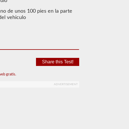
culo
uno de unos 100 pies en la parte
del vehiculo
Share this Test!
eb gratis.
ADVERTISEMENT