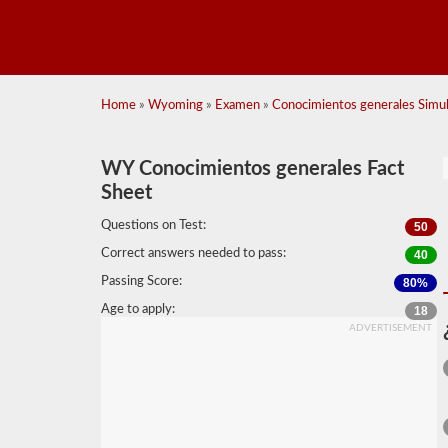
Home
»
Wyoming
»
Examen
»
Conocimientos generales Simul
WY Conocimientos generales Fact
Sheet
Questions on Test:
50
Correct answers needed to pass:
40
Passing Score:
80%
Age to apply:
18
ADVERTISEMENT