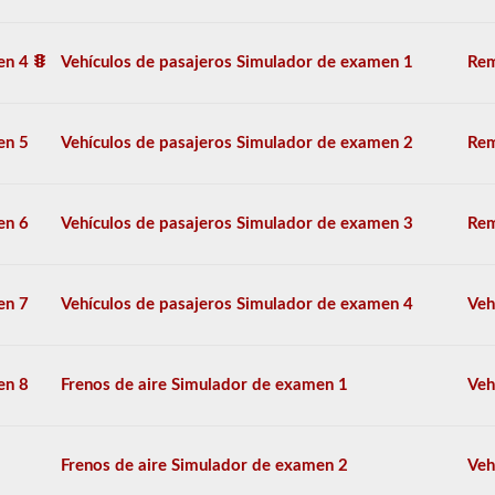
opción
múltiple,
y
en 4
Vehículos de pasajeros Simulador de examen 1
Rem
se
requiere
una
puntuación
en 5
Vehículos de pasajeros Simulador de examen 2
Rem
del
80%
(40
de
en 6
Vehículos de pasajeros Simulador de examen 3
Rem
50)
o
mejor
para
en 7
Vehículos de pasajeros Simulador de examen 4
Veh
aprobar.
Tendrá
una
hora
en 8
Frenos de aire Simulador de examen 1
Veh
para
completar
la
prueba
Frenos de aire Simulador de examen 2
Veh
de