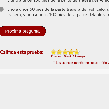
Información
y uno a unos 100 pies de la parte delantera del vehi
de
uno a unos 50 pies de la parte trasera del vehiculo, 
Conocimientos
trasera, y uno a unos 100 pies de la parte delantera 
generales
Para
obtener
un
CLP
(Permiso
de
Aprendizaje
Califica esta prueba:
Comercial),
22 votes - 4.68 out of 5 average
que
es
** Los anuncios mantienen nuestro sitio w
el
primer
paso
para
obtener
un
CDL,
que
necesitará
para