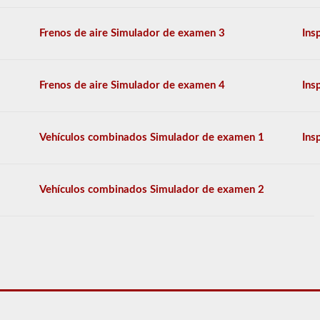
conocimientos
generales,
y
Frenos de aire Simulador de examen 3
Ins
se
le
permitirá
perder
Frenos de aire Simulador de examen 4
Ins
solo
10
preguntas
antes
Vehículos combinados Simulador de examen 1
Ins
de
tener
que
comenzar
Vehículos combinados Simulador de examen 2
el
proceso
nuevamente.
Si
falla,
no
podrá
volver
a
tomar