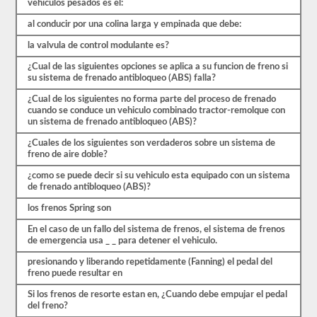
vehiculos pesados es el:
y
más.
al conducir por una colina larga y empinada que debe:
Hay
un
la valvula de control modulante es?
total
de
¿Cual de las siguientes opciones se aplica a su funcion de freno si
25
su sistema de frenado antibloqueo (ABS) falla?
preguntas
en
¿Cual de los siguientes no forma parte del proceso de frenado
el
cuando se conduce un vehiculo combinado tractor-remolque con
examen
un sistema de frenado antibloqueo (ABS)?
de
frenos
¿Cuales de los siguientes son verdaderos sobre un sistema de
de
freno de aire doble?
aire,
¿como se puede decir si su vehiculo esta equipado con un sistema
y
de frenado antibloqueo (ABS)?
debe
obtener
los frenos Spring son
un
80%
En el caso de un fallo del sistema de frenos, el sistema de frenos
(20
de emergencia usa _ _ para detener el vehiculo.
de
25)
presionando y liberando repetidamente (Fanning) el pedal del
para
freno puede resultar en
aprobar
el
Si los frenos de resorte estan en, ¿Cuando debe empujar el pedal
examen.
del freno?
Estas