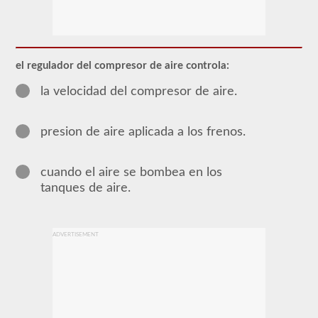
La
mayoría
de
el regulador del compresor de aire controla:
los
vehículos
comerciales
la velocidad del compresor de aire.
utilizan
un
sistema
presion de aire aplicada a los frenos.
de
frenos
de
aire
cuando el aire se bombea en los
sobre
tanques de aire.
el
sistema
tradicional
de
frenos
ADVERTISEMENT
hidráulicos
de
los
turismos
debido
al
suministro