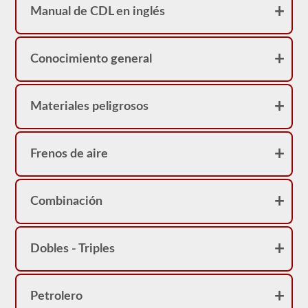
realidad
Manual de CDL en inglés
sirve
como
una
restricción
Conocimiento general
en
su
licencia.
Puede
obtener
Materiales peligrosos
un
CDL
sin
la
Frenos de aire
prueba
de
frenos
neumáticos,
Combinación
pero
no
podrá
conducir
ningún
Dobles - Triples
vehículo
que
esté
equipado
Petrolero
con