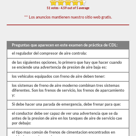
prueba
de
51 votes - 4.59 out of 5 average
frenos
** Los anuncios mantienen nuestro sitio web gratis.
de
aire
cubre
el
sistema
de
Preguntas que aparecen en este examen de práctica de CDL:
frenos
de
el regulador del compresor de aire controla:
aire
en
de las siguientes opciones, lo primero que hay que hacer cuando
detalle,
se enciende una advertencia de presion de aire baja es:
incluida
la
los vehiculos equipados con freno de aire deben tener:
pérdida
de
los sistemas de freno de aire moderno combinan tres sistemas
aire
diferentes. Son los frenos de servicio, los frenos de aparcamiento
adecuada,
y:
el
Si debe hacer una parada de emergencia, debe frenar para que:
retraso
del
el conductor debe ser capaz de ver una advertencia que se da
freno,
antes de la presion de aire en los tanques de aire de servicio cae
los
por debajo:
componentes
del
el tipo mas común de frenos de cimentacion encontrados en
sistema