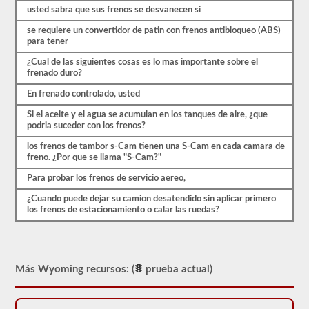
preguntas
usted sabra que sus frenos se desvanecen si
se
basan
se requiere un convertidor de patin con frenos antibloqueo (ABS)
en
para tener
el
manual
¿Cual de las siguientes cosas es lo mas importante sobre el
del
frenado duro?
conductor
En frenado controlado, usted
de
2026
Si el aceite y el agua se acumulan en los tanques de aire, ¿que
Wyoming
podria suceder con los frenos?
CDL.
los frenos de tambor s-Cam tienen una S-Cam en cada camara de
El
freno. ¿Por que se llama "S-Cam?"
examen
de
Para probar los frenos de servicio aereo,
frenos
de
¿Cuando puede dejar su camion desatendido sin aplicar primero
aire
los frenos de estacionamiento o calar las ruedas?
es
diferente
a
las
otras
Más Wyoming recursos: (
prueba actual)
pruebas
de
aprobación,
en