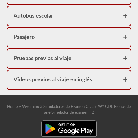
frenos
neumáticos
porque
Autobús escolar
su
licencia
tendrá
una
restricción
Pasajero
"L".
Pruebas previas al viaje
Vídeos previos al viaje en inglés
»
»
»
Home
Wyoming
Simuladores de Examen CDL
WY CDL Frenos de
aire Simulador de examen - 2