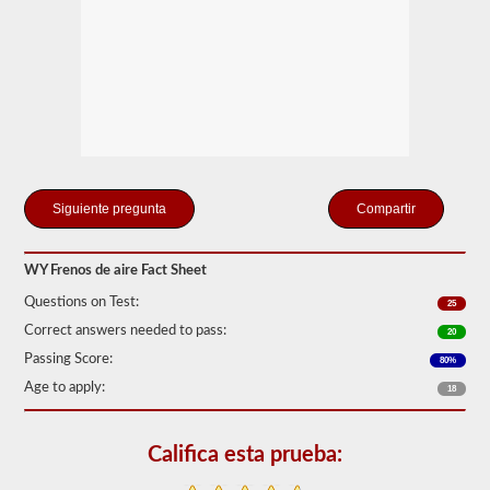
"ilimitado"
que
pueden
crear
el
compresor
de
aire
incluido
y
los
tanques
Compartir
de
almacenamiento.
Esto
WY Frenos de aire Fact Sheet
elimina
la
Questions on Test:
25
necesidad
de
Correct answers needed to pass:
20
agregar
Passing Score:
80%
fluido
hidráulico
Age to apply:
18
al
conectar
un
Califica esta prueba:
remolque.
La