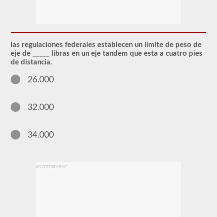
Se
requiere
el
endoso
de
CDL
las regulaciones federales establecen un limite de peso de
del
eje de _____ libras en un eje tandem que esta a cuatro pies
pasajero
de distancia.
para
cualquier
26.000
Vehículo
comercial
de
motor
32.000
(CMV)
diseñado
para
34.000
transportar
16
o
más
pasajeros,
ADVERTISEMENT
incluido
el
conductor.
Los
vehículos
de