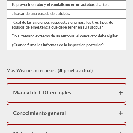
Clase
To prevenir el robo y el vandalismo en un autobús charter,
C,
sin
al sacar de una parada de autobús,
embargo,
los
¿Cual de las siguientes respuestas enumera los tres tipos de
vehículos
equipos de emergencia que debe tener en su autobús?
de
Clase
Do al tamano extremo de un autobús, el conductor debe vigilar:
A
existen
¿Cuando firma los informes de la inspeccion posterior?
en
ciudades
más
grandes.
Un
Más Wisconsin recursos: (
prueba actual)
autobús
de
pasajeros
articulado
requiere
Manual de CDL en inglés
un
CDL
Clase
A
Conocimiento general
con
el
endoso
del