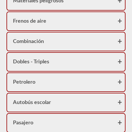
Materiales peligrosos
pasajero.
No
se
sorprenda
si
Frenos de aire
su
CDL
tiene
una
Combinación
restricción
de
"no
pasajeros
Dobles - Triples
Clase
A".
Petrolero
Autobús escolar
Pasajero