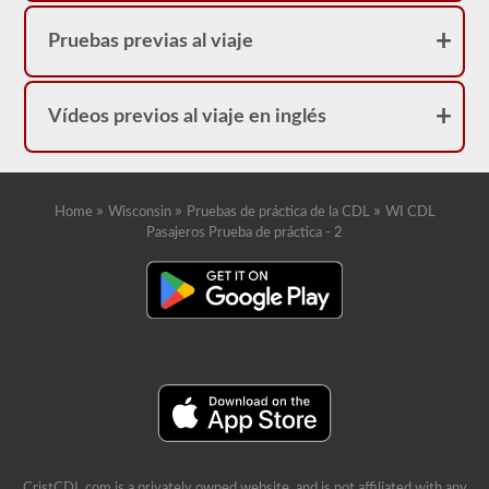
Pruebas previas al viaje
Vídeos previos al viaje en inglés
»
»
»
Home
Wisconsin
Pruebas de práctica de la CDL
WI CDL
Pasajeros Prueba de práctica - 2
CristCDL.com is a privately owned website, and is not affiliated with any