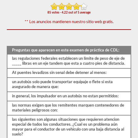
forma
gratuita,
y
85 votes - 4.22 out of 5 average
nuestras
preguntas
** Los anuncios mantienen nuestro sitio web gratis.
se
basan
en
el
manual
Preguntas que aparecen en este examen de práctica de CDL:
de
los
las regulaciones federales establecen un limite de peso de eje de
conductores
_____ libras en un eje tandem que esta a cuatro pies de distancia.
de
2026
At puentes levadizos sin senal debe detener al menos:
Wisconsin
CDL.
un autobús solo puede transportar equipaje o flete si esta
El
asegurado de manera que:
examen
tendrá
in general, los impulsador en un autobús no estan permitidos:
20
preguntas
las normas exigen que los remitentes marquen contenedores de
de
materiales peligrosos con:
opción
las siguientes son algunas situaciones que requieren atencion
múltiple,
especial de todos los conductores. ¿Cual es un problema aún
y
mayor para el conductor de un vehiculo con una baja distancia al
debe
suelo?
obtener