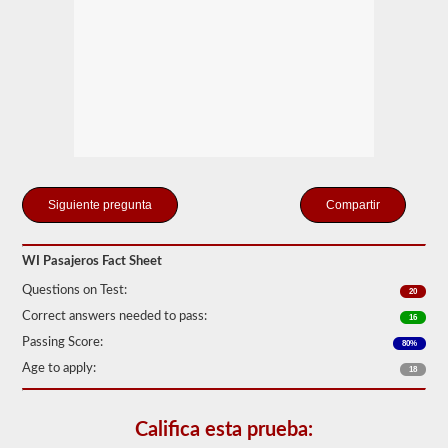
pasajeros
más
comunes
incluyen
autocares,
vehículos
de
servicio
público
y
vehículos
de
librea.
Compartir
Tenemos
80
WI Pasajeros Fact Sheet
de
las
Questions on Test:
20
preguntas
para
Correct answers needed to pass:
16
pasajeros
Passing Score:
más
80%
utilizadas
Age to apply:
18
disponibles
para
que
practiques
Califica esta prueba:
de