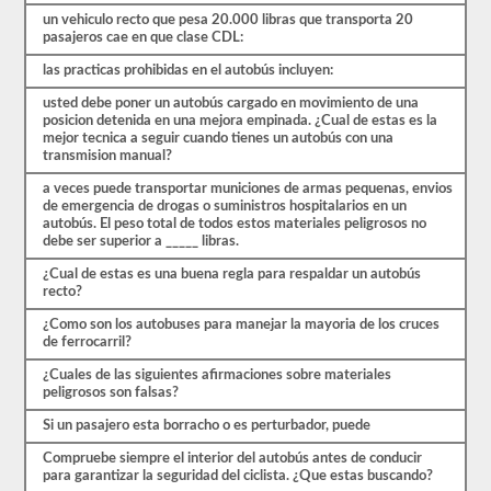
al
un vehiculo recto que pesa 20.000 libras que transporta 20
menos
pasajeros cae en que clase CDL:
un
80%
las practicas prohibidas en el autobús incluyen:
(16
de
usted debe poner un autobús cargado en movimiento de una
20)
posicion detenida en una mejora empinada. ¿Cual de estas es la
para
mejor tecnica a seguir cuando tienes un autobús con una
aprobar
transmision manual?
el
examen.
a veces puede transportar municiones de armas pequenas, envios
de emergencia de drogas o suministros hospitalarios en un
En
autobús. El peso total de todos estos materiales peligrosos no
su
debe ser superior a _____ libras.
mayor
parte,
¿Cual de estas es una buena regla para respaldar un autobús
un
recto?
CMV
de
¿Como son los autobuses para manejar la mayoria de los cruces
pasajeros
de ferrocarril?
se
considera
¿Cuales de las siguientes afirmaciones sobre materiales
un
peligrosos son falsas?
vehículo
de
Si un pasajero esta borracho o es perturbador, puede
Clase
Compruebe siempre el interior del autobús antes de conducir
B
para garantizar la seguridad del ciclista. ¿Que estas buscando?
o