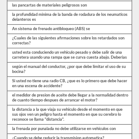
están
las pancartas de materiales peligrosos son
cubiertas
por
la profundidad minima de la banda de rodadura de los neumaticos
el
delanteros es
manual
de
An sistema de frenado antibloqueo (ABS) se
controladores
CDL
¿Cuales de las siguientes afirmaciones sobre los retardados son
Wisconsin
correctas?
2026,
pero
usted esta conduciendo un vehiculo pesado y debe salir de una
puede
carretera usando una rampa que se curva cuesta abajo. Deberias
ser
confuso
según el manual del conductor, ¿por que debe limitar el uso de su
y
bocina?
hay
mucha
Si usted no tiene una radio CB, ¿que es lo primero que debe hacer
información
en una escena de accidente?
en
el
el medidor de presion de aceite debe llegar a la normalidad dentro
libro.
de cuanto tiempo despues de arrancar el motor?
Nuestras
la distancia a la que viaja su vehiculo desde el momento en que
pruebas
sus ojos ven un peligro hasta el momento en que su cerebro lo
de
reconoce se llama "distancia".
práctica
eliminan
la frenada por punalada no debe utilizarse en vehiculos con
el
estrés
¿Cuando se debe reducir la transmision automatica?