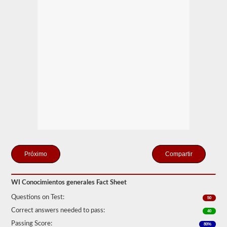
y
aprobar
la
prueba
de
Conocimiento
General.
La
prueba
de
conocimiento
general
consta
de
50
preguntas
de
opción
múltiple,
Compartir
y
se
requiere
WI Conocimientos generales Fact Sheet
una
puntuación
Questions on Test:
50
del
80%
Correct answers needed to pass:
40
(40
Passing Score:
de
80%