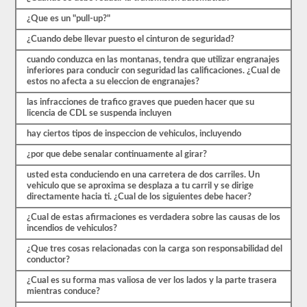
de
las
¿Que es un "pull-up?"
preguntas
con
¿Cuando debe llevar puesto el cinturon de seguridad?
las
que
cuando conduzca en las montanas, tendra que utilizar engranajes
te
inferiores para conducir con seguridad las calificaciones. ¿Cual de
encontrarás
estos no afecta a su eleccion de engranajes?
y
hacen
las infracciones de trafico graves que pueden hacer que su
que
licencia de CDL se suspenda incluyen
pasar
sea
hay ciertos tipos de inspeccion de vehiculos, incluyendo
muy
¿por que debe senalar continuamente al girar?
fácil.
Tenemos
usted esta conduciendo en una carretera de dos carriles. Un
400
vehiculo que se aproxima se desplaza a tu carril y se dirige
preguntas
directamente hacia ti. ¿Cual de los siguientes debe hacer?
que
pertenecen
¿Cual de estas afirmaciones es verdadera sobre las causas de los
al
incendios de vehiculos?
examen
de
¿Que tres cosas relacionadas con la carga son responsabilidad del
Conocimiento
conductor?
general
distribuidas
¿Cual es su forma mas valiosa de ver los lados y la parte trasera
en
mientras conduce?
ocho