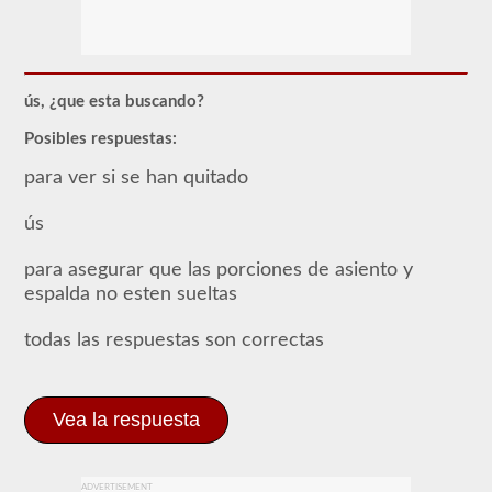
Para
obtener
un
CLP
(Permiso
de
ús, ¿que esta buscando?
Aprendizaje
Comercial),
Posibles respuestas:
que
es
para ver si se han quitado
el
primer
ús
paso
para
obtener
para asegurar que las porciones de asiento y
un
espalda no esten sueltas
CDL,
que
necesitará
todas las respuestas son correctas
para
operar
cualquier
vehículo
comercial,
Vea la respuesta
primero
tendrá
que
tomar
ADVERTISEMENT