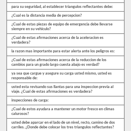
comenzar
el
para su seguridad, al establecer triangulos reflectantes debe:
proceso
¿Cual es la distancia media de percepcion?
nuevamente.
Si
¿Cual de estas piezas de equipo de emergencia debe llevarse
falla,
siempre en su vehiculo?
no
podrá
¿Cual de estas afirmaciones acerca de la aceleracion es
volver
verdadera?
a
tomar
la razon mas importante para estar alerta ante los peligros es:
la
prueba
¿Cual de estas afirmaciones acerca de la reduccion de los
el
cambios para un grado largo cuesta abajo es verdad?
mismo
día,
ya sea que cargue y asegure su carga usted mismo, usted es
por
responsable de:
lo
que
usted esta revisando sus llantas para una inspeccion previa al
tendrá
viaje. ¿Cual de estas afirmaciones es verdadera?
que
hacer
inspecciones de carga:
otro
¿Cual de estos ayudara a mantener un motor fresco en climas
viaje.
calurosos?
Todas
estas
usted debe aparcar en el lado de un nivel, recto, camino de dos
preguntas
carriles. ¿Donde debe colocar los tres triangulos reflectantes?