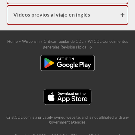
Vídeos previos al viaje en inglés
»
»
»
Home
Wisconsin
Críticas rápidas de CDL
WI CDL Conocimientos
generales Revisión rápida - 6
CristCDL.com is a privately owned website, and is not affiliated with any
government agencies.