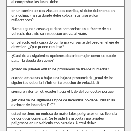
exámenes
al comprobar las luces, debe
de
práctica
en un camino de dos vias, de dos carriles, si debe detenerse en
disponibles
una colina, ¿hasta donde debe colocar sus triangulos
de
reflectantes?
forma
gratuita.
Name algunas cosas que debe comprobar en el frente de su
Asegúrate
vehiculo durante su inspeccion previa al viaje.
de
un vehiculo esta cargado con la mayor parte del peso en el eje de
realizar
direccion. ¿Que puede resultar?
todas
las
¿Cual de las siguientes opciones describe mejor como se puede
pruebas
pagar la deuda de sueno?
y
tener
¿como se pueden evitar los problemas de frenos húmedos?
un
buen
cuando empiezas a bajar una bajada pronunciada, ¿cual de los
conocimiento
siguientes deberia influir en tu eleccion de velocidad?
del
material
siempre intente retroceder hacia el lado del conductor porque
antes
de
¿en cual de los siguientes tipos de incendios no debe utilizar un
salir
extintor de incendios B:C?
para
tomar
usted no tiene un endoso de materiales peligrosos en su licencia
el
de conducir comercial. Se le pide transportar materiales
examen
peligrosos en un vehiculo con carteles. Usted debe:
real.