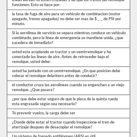
lineas aereas no esten cruzadas y de que los frenos del remolque
pesadas,
funcionen. Esto se hace por:
más
largas
la tasa de fuga de aire para un vehiculo de combinacion (motor
y
apagado, frenos apagados) no debe ser mas de $ _ _ de PSI por
requieren
minuto.
habilidades
adicionales.
Si la aerolinea de servicio se separa mientras conduce un vehiculo
Deberá
combinado, pero la linea de emergencia se mantiene unida, ¿que
obtener
sucedera de inmediato?
un
puntaje
usted esta acoplando un tractor y un semirremolque y ha
de
conectado las lineas de aire. Antes de retroceder bajo el
al
remolque, usted debe:
menos
el
usted ha juntado con un semirremolque. ¿En que posicion debe
80%
colocar el remolque delantero antes de conducir?
(16
de
el conductor cruza las aerolineas cuando se enganchan a un viejo
20)
remolque. ¿Que pasara?
para
¿por que debe estar seguro de que la placa de la quinta rueda
aprobar
esta engrasada según sea necesario?
el
examen
To prevenir vuelco, la carga debe ser
combinado.
¿Donde debe estar el tractor cuando Inspeccione el tren de
Tenemos
aterrizaje despues de desacoplar el remolque?
100
preguntas
Un sistema de frenado antibloqueo (ABS) es útil