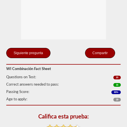
que
solo
se
conecte
un
remolque
a
la
unidad
de
potencia.
Si
Compartir
está
buscando
tirar
WI Combinación Fact Sheet
de
más
Questions on Test:
20
de
un
Correct answers needed to pass:
16
remolque,
Passing Score:
80%
también
tendrá
Age to apply:
18
que
tomar
el
Califica esta prueba:
respaldo
de
dobles