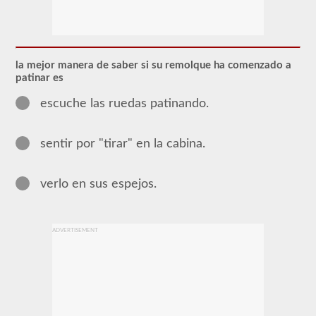
El
respaldo
combinado
le
permite
conducir
la mejor manera de saber si su remolque ha comenzado a
un
patinar es
vehículo
motorizado
escuche las ruedas patinando.
comercial
(CMV)
con
sentir por "tirar" en la cabina.
un
remolque
adjunto.
La
verlo en sus espejos.
aprobación
combinada
se
requiere
ADVERTISEMENT
para
un
CDL
de
Clase
A
y
permite