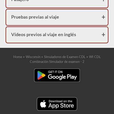
Pruebas previas al viaje
Vídeos previos al viaje en inglés
»
»
»
Home
Wisconsin
Simuladores de Examen CDL
WI CDL
Combinación Simulador de examen - 2