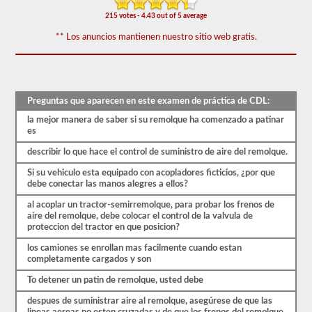
-
215 votes - 4.43 out of 5 average
triples.
** Los anuncios mantienen nuestro sitio web gratis.
El
examen
combinado
consta
de
20
Preguntas que aparecen en este examen de práctica de CDL:
preguntas
de
la mejor manera de saber si su remolque ha comenzado a patinar
opción
es
múltiple
que
describir lo que hace el control de suministro de aire del remolque.
cubren
las
Si su vehiculo esta equipado con acopladores ficticios, ¿por que
habilidades
debe conectar las manos alegres a ellos?
adicionales
necesarias
al acoplar un tractor-semirremolque, para probar los frenos de
para
aire del remolque, debe colocar el control de la valvula de
operar
proteccion del tractor en que posicion?
un
los camiones se enrollan mas facilmente cuando estan
vehículo
completamente cargados y son
combinado,
que
To detener un patin de remolque, usted debe
generalmente
son
despues de suministrar aire al remolque, asegúrese de que las
más