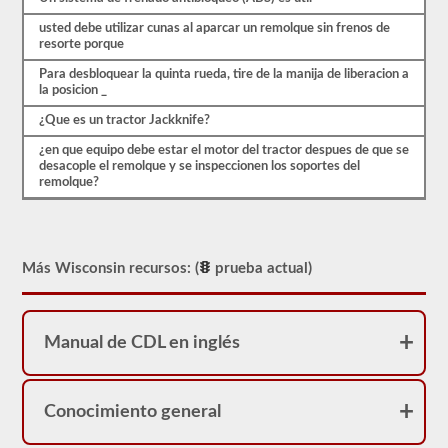
que
es
usted debe utilizar cunas al aparcar un remolque sin frenos de
probable
resorte porque
que
encuentre
Para desbloquear la quinta rueda, tire de la manija de liberacion a
en
la posicion _
el
examen
¿Que es un tractor Jackknife?
de
aprobación
¿en que equipo debe estar el motor del tractor despues de que se
combinado.
desacople el remolque y se inspeccionen los soportes del
Estas
remolque?
preguntas
siguen
las
pautas
del
Más Wisconsin recursos: (
prueba actual)
manual
para
conductores
de
Wisconsin
Manual de CDL en inglés
2026,
lo
ayudarán
a
Conocimiento general
agregar
el