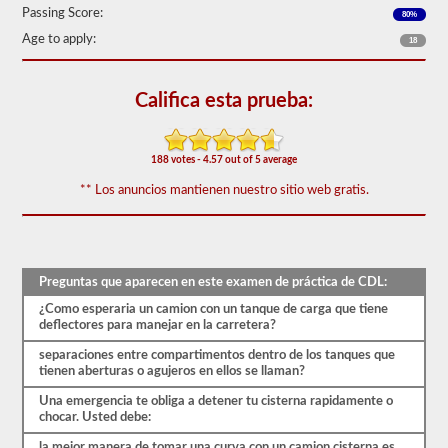
examen
Passing Score:
80%
de
aprobación
Age to apply:
18
del
buque
tanque
Califica esta prueba:
se
compone
de
20
188 votes - 4.57 out of 5 average
preguntas
de
** Los anuncios mantienen nuestro sitio web gratis.
opción
múltiple
que
cubren
la
interrupción
Preguntas que aparecen en este examen de práctica de CDL:
del
¿Como esperaria un camion con un tanque de carga que tiene
servicio,
deflectores para manejar en la carretera?
son
muy
separaciones entre compartimentos dentro de los tanques que
pesadas
tienen aberturas o agujeros en ellos se llaman?
y
otras
Una emergencia te obliga a detener tu cisterna rapidamente o
habilidades
chocar. Usted debe:
especiales
necesarias
la mejor manera de tomar una curva con un camion cisterna es