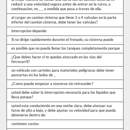
para
reducir a una velocidad segura antes de entrar en la curva, a
transportar
continuacion, no _ _ a medida que pasa a traves de ella.
carga
líquida.
al cargar un camion cisterna que tiene 3 o 4 valvulas en la parte
Deberá
inferior del camion cisterna, debe tener las valvulas?
obtener
un
interrupcion depende
puntaje
de
Si se dirige rapidamente durante el frenado, su cisterna puede
al
menos
es posible que no pueda llenar los tanques completamente porque
el
¿Que debes hacer si te quedas atascado en las vias del
80%
ferrocarril?
(16
de
un vehiculo con carteles para materiales peligrosos debe tener
20)
pancartas en los lados de _
para
aprobar
¿Como puede empezar a moverse sin retroceder?
el
examen
usted debe saber la interrupcion necesaria para los liquidos que
del
lleva porque?
buque
tanque.
usted esta conduciendo en una noche clara, debe atenuar sus
faros de alto a bajo, y debe ajustar su velocidad para que pueda
Hemos
detenerse dentro de:
compilado
60
camiones vacios:
preguntas