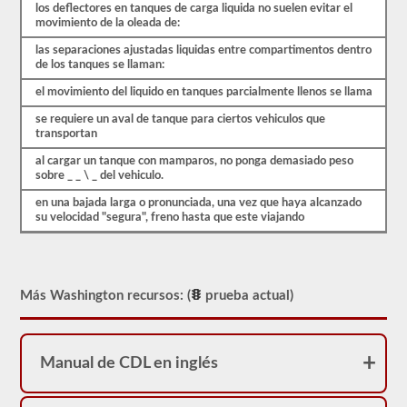
que
los deflectores en tanques de carga liquida no suelen evitar el
necesitará
movimiento de la oleada de:
saber
antes
las separaciones ajustadas liquidas entre compartimentos dentro
de
de los tanques se llaman:
dirigirse
al
el movimiento del liquido en tanques parcialmente llenos se llama
DVM
para
se requiere un aval de tanque para ciertos vehiculos que
tomar
transportan
su
al cargar un tanque con mamparos, no ponga demasiado peso
prueba
sobre _ _ \ _ del vehiculo.
de
aprobación
en una bajada larga o pronunciada, una vez que haya alcanzado
de
su velocidad "segura", freno hasta que este viajando
buque
tanque.
Estas
preguntas
se
basan
Más Washington recursos: (
prueba actual)
en
el
manual
del
Manual de CDL en inglés
conductor
de
2026