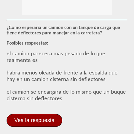
respaldo
del
buque
tanque
brinda
la
¿Como esperaria un camion con un tanque de carga que
capacidad
tiene deflectores para manejar en la carretera?
de
operar
Posibles respuestas:
un
vehículo
el camion parecera mas pesado de lo que
comercial
realmente es
de
motor
(CMV)
habra menos oleada de frente a la espalda que
que
hay en un camion cisterna sin deflectores
transporta
líquidos
a
el camion se encargara de lo mismo que un buque
granel.
cisterna sin deflectores
Se
requiere
la
aprobación
del
Vea la respuesta
buque
tanque
para