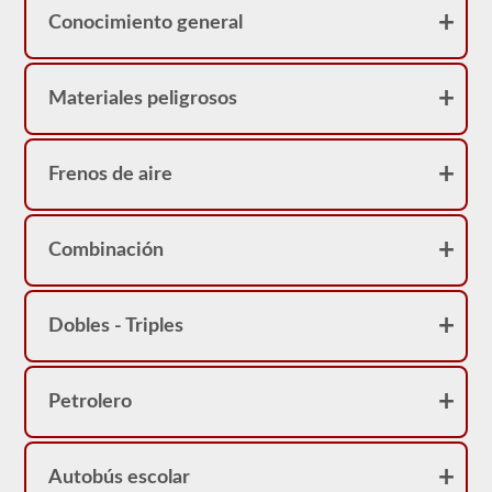
Washington
Conocimiento general
CDL
y
proporcionarán
la
información
Materiales peligrosos
que
necesita
saber
para
Frenos de aire
ponerse
en
el
asiento
Combinación
del
conductor.
Dobles - Triples
Petrolero
Autobús escolar