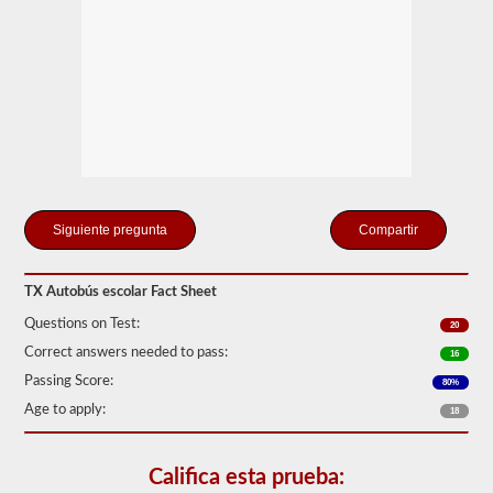
estados
solo
existe
el
requisito
de
cuántos
pasajeros,
incluido
el
conductor,
estarían
en
Compartir
el
vehículo
utilizado
para
TX Autobús escolar Fact Sheet
el
Questions on Test:
transporte
20
escolar.
Correct answers needed to pass:
16
En
algunos
Passing Score:
80%
casos,
Age to apply:
18
una
gran
camioneta
de
Califica esta prueba:
pasajeros