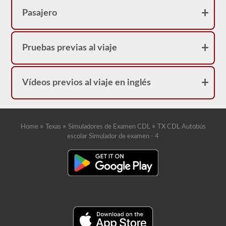
vidas
dependen
Pasajero
de
ti.
Pruebas previas al viaje
Vídeos previos al viaje en inglés
»
»
»
Home
Texas
Simuladores de Examen CDL
TX CDL Autobús
escolar Simulador de examen - 4