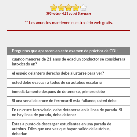
puede
requerir
el
393 votes - 4.23 out of 5 average
respaldo
del
** Los anuncios mantienen nuestro sitio web gratis.
autobús
escolar.
Tenemos
80
de
Preguntas que aparecen en este examen de práctica de CDL:
las
cuando menores de 21 anos de edad un conductor se considerara
preguntas
intoxicado en?
de
respaldo
el espejo delantero derecho debe ajustarse para ver?
de
autobuses
usted debe evacuar a todos de su autobus escolar si
escolares
más
inmediatamente despues de detenerse, primero debe
utilizadas
disponibles.
Si una senal de cruce de ferrocarril esta fallando, usted debe
La
prueba
En un cruce ferroviario, debe detenerse en la linea de parada. Si
tendrá
no hay linea de parada, debe detener
20
preguntas
Estas a punto de descargar estudiantes en una parada de
de
autobus. Diles que una vez que hayan salido del autobus,
opción
deberian