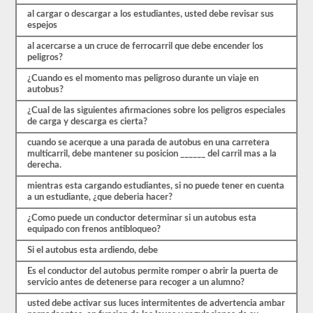
múltiple,
y
al cargar o descargar a los estudiantes, usted debe revisar sus
tendrá
espejos
que
al acercarse a un cruce de ferrocarril que debe encender los
obtener
peligros?
un
puntaje
¿Cuando es el momento mas peligroso durante un viaje en
mejor
autobus?
que
el
¿Cual de las siguientes afirmaciones sobre los peligros especiales
80%
de carga y descarga es cierta?
(16
de
cuando se acerque a una parada de autobus en una carretera
20)
multicarril, debe mantener su posicion ______ del carril mas a la
para
derecha.
aprobar
el
mientras esta cargando estudiantes, si no puede tener en cuenta
examen
a un estudiante, ¿que deberia hacer?
de
aprobación
¿Como puede un conductor determinar si un autobus esta
del
equipado con frenos antibloqueo?
autobús
escolar.
Si el autobus esta ardiendo, debe
Las
Es el conductor del autobus permite romper o abrir la puerta de
leyes
servicio antes de detenerse para recoger a un alumno?
y
regulaciones
usted debe activar sus luces intermitentes de advertencia ambar