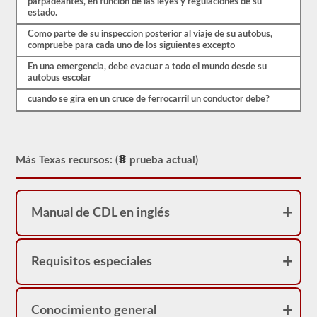
pueden
parpadeantes, en funcion de las leyes y regulaciones de su
cambiar
estado.
enormemente
Como parte de su inspeccion posterior al viaje de su autobus,
entre
compruebe para cada uno de los siguientes excepto
cada
estado,
En una emergencia, debe evacuar a todo el mundo desde su
por
autobus escolar
favor
asegúrese
cuando se gira en un cruce de ferrocarril un conductor debe?
de
leer
la
sección
del
autobús
Más Texas recursos: (
prueba actual)
escolar
del
manual
de
Manual de CDL en inglés
conductores
de
2026
Texas
Requisitos especiales
CDL
para
asegurarse
de
tener
Conocimiento general