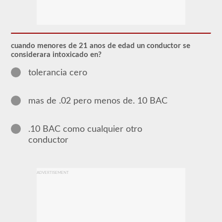
El
respaldo
del
autobús
escolar
cuando menores de 21 anos de edad un conductor se
le
considerara intoxicado en?
permite
transportar
tolerancia cero
a
los
niños
hacia
mas de .02 pero menos de. 10 BAC
y
desde
la
.10 BAC como cualquier otro
escuela
o
conductor
actividades
relacionadas
con
la
ADVERTISEMENT
escuela.
Para
la
mayoría
de
los