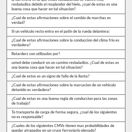
comenzar
resbaladiza debido al resplandor del hielo, ¿cual de estas es una
el
buena cosa que hacer en tal situacion?
proceso
nuevamente.
¿Cual de estas afirmaciones sobre el cambio de marchas es
Si
verdad?
falla,
no
Si un vehiculo recto entra en el patin de la rueda delantera:
podrá
volver
¿Cual de estas afirmaciones sobre la conduccion del clima frio es
a
verdadera?
tomar
la
Retarders son utilizados por?
prueba
el
usted debe conducir en un camino resbaladizo. ¿Cual de estas es
mismo
una buena cosa que hacer en tal situacion?
día,
por
¿Cual de estos es un signo de fallo de la llanta?
lo
¿Cual de estas afirmaciones sobre la marcacion de un vehiculo
que
detenido es verdadera?
tendrá
que
¿Cual de estas es una buena regla de conduccion para las zonas
hacer
de trabajo?
otro
viaje.
To transporte de carga de forma segura, ¿cual de los siguientes
no es responsable?
Todas
estas
¿Cuales de los siguientes CMVs tienen mas probabilidades de
preguntas
quedar atrapados en un cruce ferroviario elevado?
están