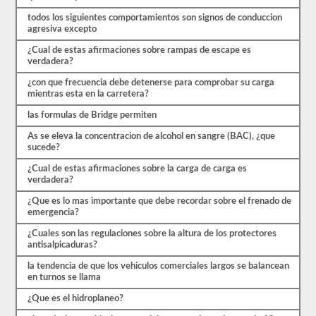
cubiertas
todos los siguientes comportamientos son signos de conduccion
por
agresiva excepto
el
manual
¿Cual de estas afirmaciones sobre rampas de escape es
de
verdadera?
controladores
CDL
¿con que frecuencia debe detenerse para comprobar su carga
Rhode
mientras esta en la carretera?
Island
2026,
las formulas de Bridge permiten
pero
puede
As se eleva la concentracion de alcohol en sangre (BAC), ¿que
ser
sucede?
confuso
y
¿Cual de estas afirmaciones sobre la carga de carga es
hay
verdadera?
mucha
¿Que es lo mas importante que debe recordar sobre el frenado de
información
emergencia?
en
el
¿Cuales son las regulaciones sobre la altura de los protectores
libro.
antisalpicaduras?
Nuestras
pruebas
la tendencia de que los vehiculos comerciales largos se balancean
de
en turnos se llama
práctica
eliminan
¿Que es el hidroplaneo?
el
estrés