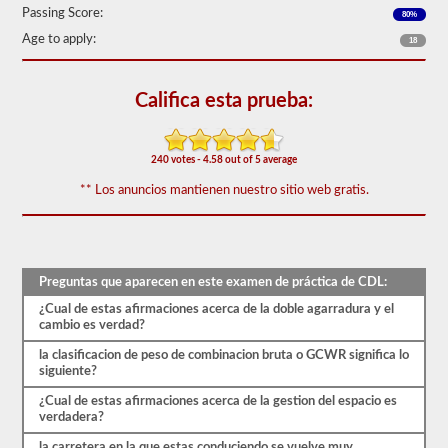
50)
Passing Score:
80%
o
mejor
Age to apply:
18
para
aprobar.
Califica esta prueba:
Tendrá
una
hora
para
240 votes - 4.58 out of 5 average
completar
la
** Los anuncios mantienen nuestro sitio web gratis.
prueba
de
conocimientos
generales,
y
se
Preguntas que aparecen en este examen de práctica de CDL:
le
permitirá
¿Cual de estas afirmaciones acerca de la doble agarradura y el
perder
cambio es verdad?
solo
10
la clasificacion de peso de combinacion bruta o GCWR significa lo
preguntas
siguiente?
antes
¿Cual de estas afirmaciones acerca de la gestion del espacio es
de
verdadera?
tener
que
la carretera en la que estas conduciendo se vuelve muy