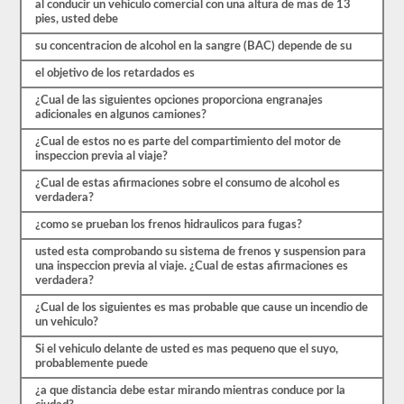
al conducir un vehiculo comercial con una altura de mas de 13
de
pies, usted debe
las
preguntas
su concentracion de alcohol en la sangre (BAC) depende de su
con
las
el objetivo de los retardados es
que
te
¿Cual de las siguientes opciones proporciona engranajes
encontrarás
adicionales en algunos camiones?
y
¿Cual de estos no es parte del compartimiento del motor de
hacen
inspeccion previa al viaje?
que
pasar
¿Cual de estas afirmaciones sobre el consumo de alcohol es
sea
verdadera?
muy
fácil.
¿como se prueban los frenos hidraulicos para fugas?
Tenemos
400
usted esta comprobando su sistema de frenos y suspension para
preguntas
una inspeccion previa al viaje. ¿Cual de estas afirmaciones es
que
verdadera?
pertenecen
al
¿Cual de los siguientes es mas probable que cause un incendio de
examen
un vehiculo?
de
Conocimiento
Si el vehiculo delante de usted es mas pequeno que el suyo,
general
probablemente puede
distribuidas
en
¿a que distancia debe estar mirando mientras conduce por la
ocho