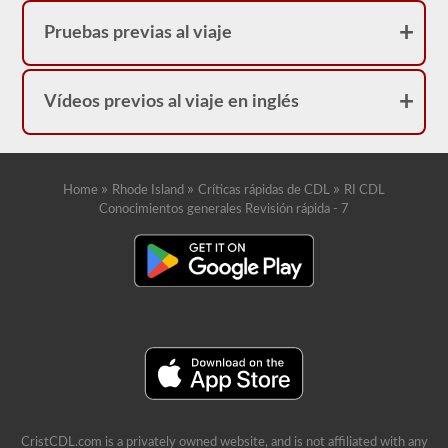
Pruebas previas al viaje
Vídeos previos al viaje en inglés
»
»
»
Home
Rhode Island
Críticas rápidas de CDL
RI CDL
Conocimientos generales Revisión rápida - 7
CristCDL.com is a privately owned website, and is not affiliated with any