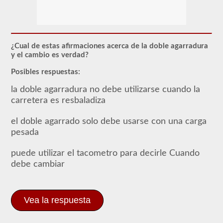
Para
obtener
un
CLP
(Permiso
de
¿Cual de estas afirmaciones acerca de la doble agarradura
Aprendizaje
y el cambio es verdad?
Comercial),
que
Posibles respuestas:
es
el
la doble agarradura no debe utilizarse cuando la
primer
paso
carretera es resbaladiza
para
obtener
el doble agarrado solo debe usarse con una carga
un
CDL,
pesada
que
necesitará
puede utilizar el tacometro para decirle Cuando
para
operar
debe cambiar
cualquier
vehículo
comercial,
primero
Vea la respuesta
tendrá
que
tomar