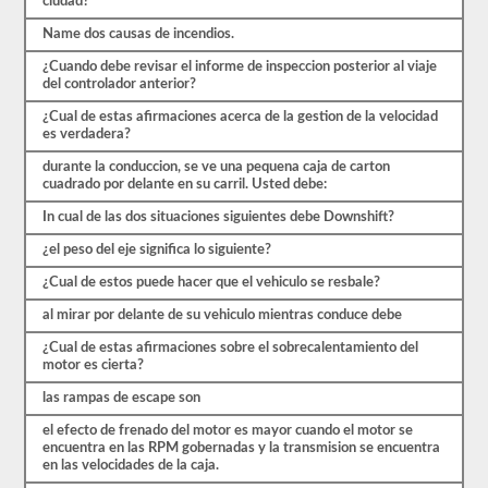
ciudad?
exámenes
de
Name dos causas de incendios.
práctica
¿Cuando debe revisar el informe de inspeccion posterior al viaje
disponibles
del controlador anterior?
de
forma
¿Cual de estas afirmaciones acerca de la gestion de la velocidad
gratuita.
es verdadera?
Asegúrate
de
durante la conduccion, se ve una pequena caja de carton
realizar
cuadrado por delante en su carril. Usted debe:
todas
las
In cual de las dos situaciones siguientes debe Downshift?
pruebas
y
¿el peso del eje significa lo siguiente?
tener
un
¿Cual de estos puede hacer que el vehiculo se resbale?
buen
conocimiento
al mirar por delante de su vehiculo mientras conduce debe
del
material
¿Cual de estas afirmaciones sobre el sobrecalentamiento del
antes
motor es cierta?
de
las rampas de escape son
salir
para
el efecto de frenado del motor es mayor cuando el motor se
tomar
encuentra en las RPM gobernadas y la transmision se encuentra
el
en las velocidades de la caja.
examen
real.