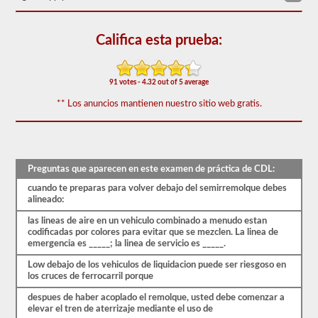
triples.
El
examen
Califica esta prueba:
combinado
consta
de
20
91 votes - 4.32 out of 5 average
preguntas
de
** Los anuncios mantienen nuestro sitio web gratis.
opción
múltiple
que
cubren
las
Preguntas que aparecen en este examen de práctica de CDL:
habilidades
adicionales
cuando te preparas para volver debajo del semirremolque debes
necesarias
alineado:
para
operar
las lineas de aire en un vehiculo combinado a menudo estan
un
codificadas por colores para evitar que se mezclen. La linea de
vehículo
emergencia es _____; la linea de servicio es _____.
combinado,
que
Low debajo de los vehiculos de liquidacion puede ser riesgoso en
generalmente
los cruces de ferrocarril porque
son
más
despues de haber acoplado el remolque, usted debe comenzar a
pesadas,
elevar el tren de aterrizaje mediante el uso de