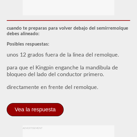
respaldo
combinado
le
permite
conducir
un
cuando te preparas para volver debajo del semirremolque
vehículo
debes alineado:
motorizado
comercial
Posibles respuestas:
(CMV)
con
unos 12 grados fuera de la linea del remolque.
un
remolque
adjunto.
para que el Kingpin enganche la mandibula de
La
bloqueo del lado del conductor primero.
aprobación
combinada
se
directamente en frente del remolque.
requiere
para
un
CDL
Vea la respuesta
de
Clase
A
y
permite
ADVERTISEMENT
que