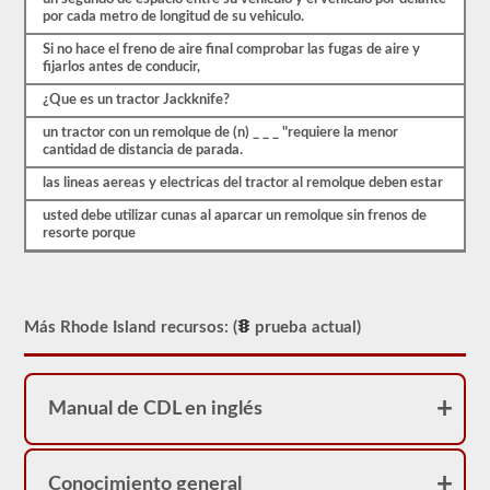
probable
por cada metro de longitud de su vehiculo.
que
encuentre
Si no hace el freno de aire final comprobar las fugas de aire y
en
fijarlos antes de conducir,
el
¿Que es un tractor Jackknife?
examen
de
un tractor con un remolque de (n) _ _ _ "requiere la menor
aprobación
cantidad de distancia de parada.
combinado.
Estas
las lineas aereas y electricas del tractor al remolque deben estar
preguntas
siguen
usted debe utilizar cunas al aparcar un remolque sin frenos de
las
resorte porque
pautas
del
manual
para
conductores
Más Rhode Island recursos: (
prueba actual)
de
Rhode
Island
2026,
lo
Manual de CDL en inglés
ayudarán
a
agregar
el
Conocimiento general
respaldo