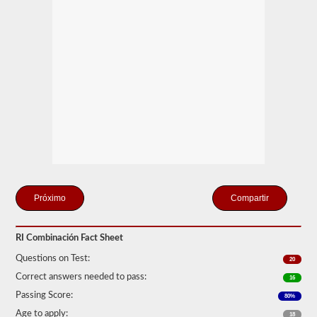
solo
se
conecte
un
remolque
a
la
unidad
de
potencia.
Si
está
buscando
tirar
de
más
de
un
Compartir
remolque,
también
tendrá
RI Combinación Fact Sheet
que
tomar
Questions on Test:
20
el
respaldo
Correct answers needed to pass:
16
de
Passing Score:
dobles
80%
-
Age to apply:
18