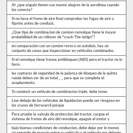
más
largas
At ¿que angulo tienen sus manos alegres de la aerolinea cuando
y
los conecta?
requieren
Si no hace el freno de aire final comprobar las fugas de aire y
habilidades
fijarlos antes de conducir,
adicionales.
Deberá
¿Que tipo de combinacion de camion-remolque tiene la mayor
obtener
probabilidad de un rollover de "crack-The-latigo"?
un
puntaje
en comparacion con un camion recto o un autobús, hay un
de
conjunto de cosas que inspeccionar en vehiculos combinados.
al
menos
Si el remolque tiene frenos antibloqueo (ABS) pero el tractor no lo
el
hace,
80%
(16
las capturas de seguridad de la palanca de bloqueo de la quinta
de
rueda deben ser de un total _ _ para que se complete el
20)
acoplamiento.
para
aprobar
To conducir un vehiculo de combinacion triple, debe tener
el
examen
Low debajo de los vehiculos de liquidacion puede ser riesgoso en
combinado.
los cruces de ferrocarril porque
Tenemos
Para pruebe la valvula de proteccion del tractor, cargue el
100
sistema de frenos de aire del remolque, apague el motor y
preguntas
que
bajo buenas condiciones de conduccion, debe dejar por lo menos
es
un segundo de espacio entre su vehiculo y el vehiculo por delante