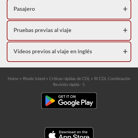
Pasajero
Pruebas previas al viaje
Vídeos previos al viaje en inglés
»
»
»
Home
Rhode Island
Críticas rápidas de CDL
RI CDL Combinación
Revisión rápida - 5