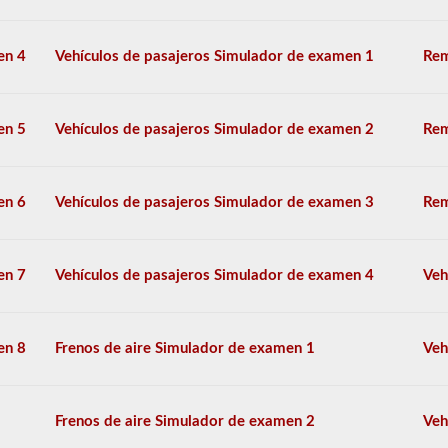
verificar
verbalmente
los
en 4
Vehículos de pasajeros Simulador de examen 1
Rem
componentes
para
asegurarse
de
en 5
Vehículos de pasajeros Simulador de examen 2
Rem
que
el
vehículo
sea
en 6
Vehículos de pasajeros Simulador de examen 3
Rem
seguro
para
la
operación.
En
en 7
Vehículos de pasajeros Simulador de examen 4
Veh
algunos
estados
puede
haber
en 8
Frenos de aire Simulador de examen 1
Veh
más
de
100
artículos
Frenos de aire Simulador de examen 2
Veh
para