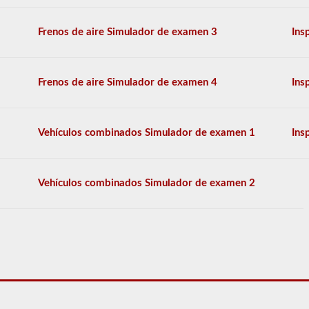
revisar
en
un
Frenos de aire Simulador de examen 3
Ins
remolque
de
tractor.
Frenos de aire Simulador de examen 4
Ins
El
examen
no
se
Vehículos combinados Simulador de examen 1
Ins
limita
a
enumerar
los
Vehículos combinados Simulador de examen 2
componentes,
tendrá
que
nombrar
el
elemento
por
su
nombre
propio