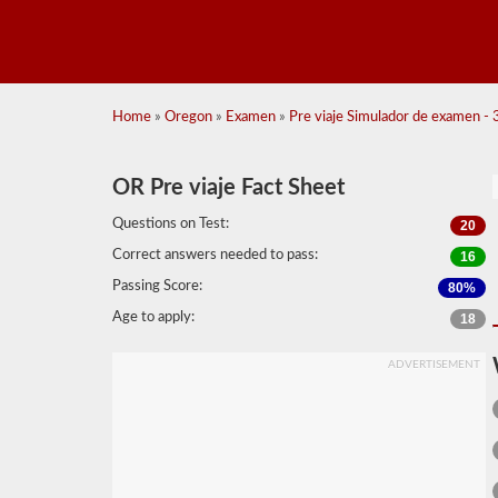
Home
»
Oregon
»
Examen
»
Pre viaje Simulador de examen - 
OR Pre viaje Fact Sheet
Questions on Test:
20
Correct answers needed to pass:
16
Passing Score:
80%
Age to apply:
18
ADVERTISEMENT