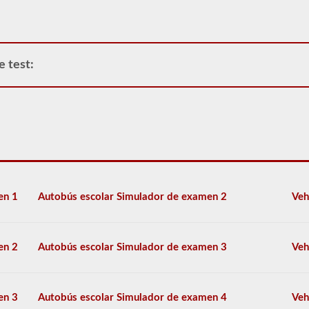
y
que
se
encuentra
en
e test:
la
estación
de
examen
para
sus
exámenes
previos
al
viaje,
habilidades
en 1
Autobús escolar Simulador de examen 2
Veh
y
exámenes
de
manejo.
en 2
Autobús escolar Simulador de examen 3
Veh
Durante
el
examen
previo,
en 3
Autobús escolar Simulador de examen 4
Veh
necesitará