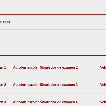
el
conductor.
Los
vehículos
de
e test:
pasajeros
más
comunes
incluyen
autocares,
vehículos
de
servicio
público
y
en 1
Autobús escolar Simulador de examen 2
Veh
vehículos
de
librea.
Tenemos
en 2
Autobús escolar Simulador de examen 3
Veh
80
de
las
preguntas
en 3
Autobús escolar Simulador de examen 4
Veh
para