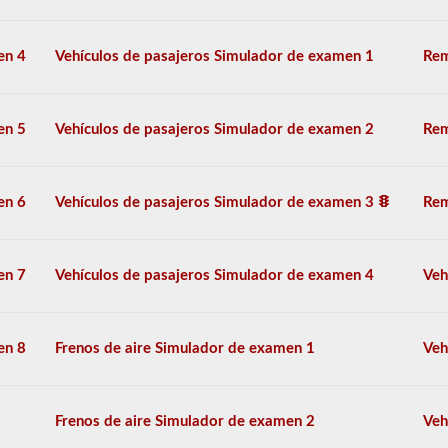
pasajeros
más
utilizadas
en 4
Vehículos de pasajeros Simulador de examen 1
Rem
disponibles
para
que
practiques
en 5
Vehículos de pasajeros Simulador de examen 2
Rem
de
forma
gratuita,
y
en 6
Vehículos de pasajeros Simulador de examen 3
Rem
nuestras
preguntas
se
basan
en 7
Vehículos de pasajeros Simulador de examen 4
Veh
en
el
manual
de
en 8
Frenos de aire Simulador de examen 1
Veh
los
conductores
de
2026
Frenos de aire Simulador de examen 2
Veh
Oregon
CDL.