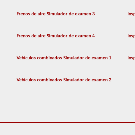
El
examen
Frenos de aire Simulador de examen 3
Ins
tendrá
20
preguntas
de
Frenos de aire Simulador de examen 4
Ins
opción
múltiple,
y
debe
Vehículos combinados Simulador de examen 1
Ins
obtener
al
menos
un
Vehículos combinados Simulador de examen 2
80%
(16
de
20)
para
aprobar
el
examen.
En
su