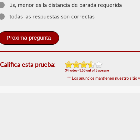
Pasajeros
ús, menor es la distancia de parada requerida
Se
todas las respuestas son correctas
requiere
el
endoso
de
CDL
del
pasajero
para
Califica esta prueba:
cualquier
34 votes - 3.53 out of 5 average
Vehículo
comercial
** Los anuncios mantienen nuestro sitio w
de
motor
(CMV)
diseñado
para
transportar
16
o
más
pasajeros,
incluido