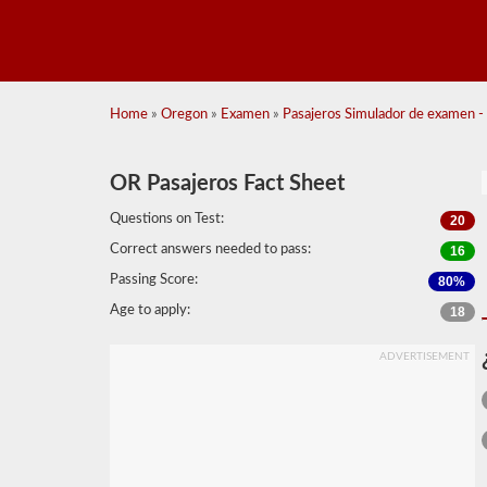
Home
»
Oregon
»
Examen
»
Pasajeros Simulador de examen -
OR Pasajeros Fact Sheet
Questions on Test:
20
Correct answers needed to pass:
16
Passing Score:
80%
Age to apply:
18
ADVERTISEMENT