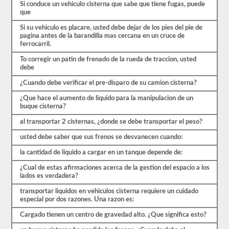
necesarias
Si conduce un vehiculo cisterna que sabe que tiene fugas, puede
para
que
transportar
carga
Si su vehiculo es placare, usted debe dejar de los pies del pie de
líquida.
pagina antes de la barandilla mas cercana en un cruce de
Deberá
ferrocarril.
obtener
un
To corregir un patin de frenado de la rueda de traccion, usted
puntaje
debe
de
¿Cuando debe verificar el pre-disparo de su camion cisterna?
al
menos
¿Que hace el aumento de liquido para la manipulacion de un
el
buque cisterna?
80%
(16
al transportar 2 cisternas, ¿donde se debe transportar el peso?
de
20)
usted debe saber que sus frenos se desvanecen cuando:
para
aprobar
la cantidad de liquido a cargar en un tanque depende de:
el
examen
¿Cual de estas afirmaciones acerca de la gestion del espacio a los
del
lados es verdadera?
buque
tanque.
transportar liquidos en vehiculos cisterna requiere un cuidado
especial por dos razones. Una razon es:
Hemos
compilado
Cargado tienen un centro de gravedad alto. ¿Que significa esto?
60