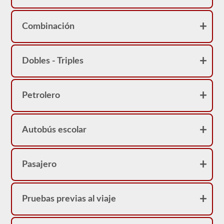
2026
Ohio
CDL
y
Combinación
proporcionarán
la
información
que
Dobles - Triples
necesita
saber
para
ponerse
Petrolero
en
el
asiento
del
conductor.
Autobús escolar
Pasajero
Pruebas previas al viaje