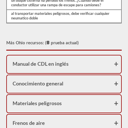
preguntas
un buque cisterna ha perdido los frenos. ¿Cuando debe el
que
conductor utilizar una rampa de escape para camiones?
necesitará
al transportar materiales peligrosos, debe verificar cualquier
saber
neumatico doble
antes
de
dirigirse
al
DVM
para
Más Ohio recursos: (
prueba actual)
tomar
su
prueba
de
Manual de CDL en inglés
aprobación
de
buque
tanque.
Estas
Conocimiento general
preguntas
se
basan
en
Materiales peligrosos
el
manual
del
conductor
Frenos de aire
de