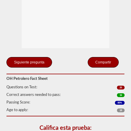
para
tanques
portátiles,
tanques
adjuntos,
conductores
que
llevan
cilindros
llenos
o
contenedores
a
Compartir
granel
intermedios
(IBC)
llenos
OH Petrolero Fact Sheet
de
líquido,
Questions on Test:
20
incluso
Correct answers needed to pass:
16
si
se
Passing Score:
80%
transportan
en
Age to apply:
18
una
camioneta
seca.
Califica esta prueba: