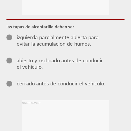
El
respaldo
del
buque
tanque
brinda
las tapas de alcantarilla deben ser
la
capacidad
izquierda parcialmente abierta para
de
evitar la acumulacion de humos.
operar
un
vehículo
comercial
abierto y reclinado antes de conducir
de
el vehiculo.
motor
(CMV)
que
transporta
cerrado antes de conducir el vehiculo.
líquidos
a
granel.
Se
ADVERTISEMENT
requiere
la
aprobación
del
buque
tanque