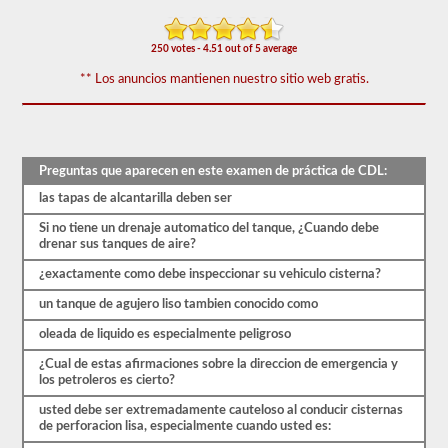
El
examen
de
250 votes - 4.51 out of 5 average
aprobación
del
** Los anuncios mantienen nuestro sitio web gratis.
buque
tanque
se
compone
de
20
Preguntas que aparecen en este examen de práctica de CDL:
preguntas
de
las tapas de alcantarilla deben ser
opción
múltiple
Si no tiene un drenaje automatico del tanque, ¿Cuando debe
que
drenar sus tanques de aire?
cubren
¿exactamente como debe inspeccionar su vehiculo cisterna?
la
interrupción
un tanque de agujero liso tambien conocido como
del
servicio,
oleada de liquido es especialmente peligroso
son
muy
¿Cual de estas afirmaciones sobre la direccion de emergencia y
pesadas
los petroleros es cierto?
y
otras
usted debe ser extremadamente cauteloso al conducir cisternas
habilidades
de perforacion lisa, especialmente cuando usted es:
especiales