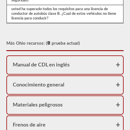
Clase
seguridad?
C,
usted ha superado todos los requisitos para una licencia de
sin
conductor de autobús clase B. ¿Cual de estos vehiculos no tiene
embargo,
licencia para conducir?
los
vehículos
de
Clase
A
existen
Más Ohio recursos: (
prueba actual)
en
ciudades
más
grandes.
Manual de CDL en inglés
Un
autobús
de
pasajeros
articulado
Conocimiento general
requiere
un
CDL
Clase
Materiales peligrosos
A
con
el
endoso
Frenos de aire
del