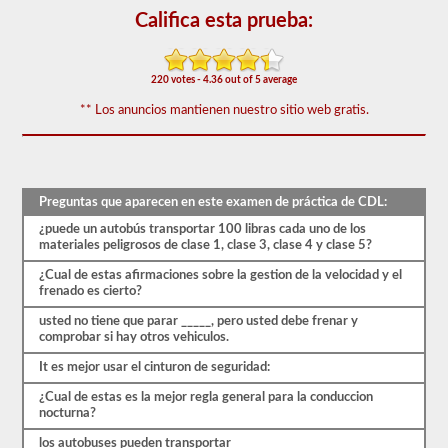
forma
Califica esta prueba:
gratuita,
y
nuestras
preguntas
220 votes - 4.36 out of 5 average
se
basan
** Los anuncios mantienen nuestro sitio web gratis.
en
el
manual
de
los
conductores
Preguntas que aparecen en este examen de práctica de CDL:
de
2026
¿puede un autobús transportar 100 libras cada uno de los
Ohio
materiales peligrosos de clase 1, clase 3, clase 4 y clase 5?
CDL.
¿Cual de estas afirmaciones sobre la gestion de la velocidad y el
El
frenado es cierto?
examen
tendrá
usted no tiene que parar _____, pero usted debe frenar y
20
comprobar si hay otros vehiculos.
preguntas
de
It es mejor usar el cinturon de seguridad:
opción
múltiple,
¿Cual de estas es la mejor regla general para la conduccion
y
nocturna?
debe
obtener
los autobuses pueden transportar