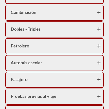
pasajero.
No
se
sorprenda
Combinación
si
su
CDL
tiene
Dobles - Triples
una
restricción
de
"no
Petrolero
pasajeros
Clase
A".
Autobús escolar
Pasajero
Pruebas previas al viaje