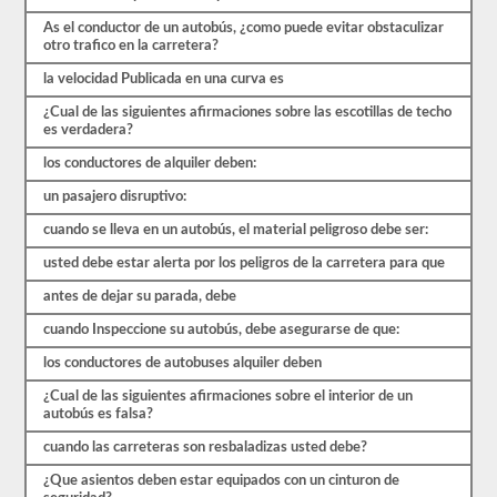
al
menos
As el conductor de un autobús, ¿como puede evitar obstaculizar
un
otro trafico en la carretera?
80%
(16
la velocidad Publicada en una curva es
de
20)
¿Cual de las siguientes afirmaciones sobre las escotillas de techo
para
es verdadera?
aprobar
los conductores de alquiler deben:
el
examen.
un pasajero disruptivo:
En
cuando se lleva en un autobús, el material peligroso debe ser:
su
mayor
usted debe estar alerta por los peligros de la carretera para que
parte,
un
antes de dejar su parada, debe
CMV
de
cuando Inspeccione su autobús, debe asegurarse de que:
pasajeros
se
los conductores de autobuses alquiler deben
considera
un
¿Cual de las siguientes afirmaciones sobre el interior de un
vehículo
autobús es falsa?
de
Clase
cuando las carreteras son resbaladizas usted debe?
B
o
¿Que asientos deben estar equipados con un cinturon de