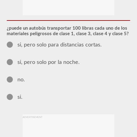
Se
requiere
el
endoso
de
CDL
¿puede un autobús transportar 100 libras cada uno de los
del
materiales peligrosos de clase 1, clase 3, clase 4 y clase 5?
pasajero
para
si, pero solo para distancias cortas.
cualquier
Vehículo
comercial
de
si, pero solo por la noche.
motor
(CMV)
diseñado
no.
para
transportar
16
o
si.
más
pasajeros,
incluido
el
ADVERTISEMENT
conductor.
Los
vehículos
de