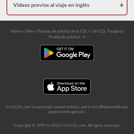
Vídeos previos al viaje en inglés
»
»
»
Home
Ohio
Pruebas de práctica de la CDL
OH CDL Pasajeros
Prueba de práctica - 4
CristCDL.com is a privately owned website, and is not affiliated with any
government agencies.
Copyright © 1999 to 2026 CristCDL.com. All rights reserved.