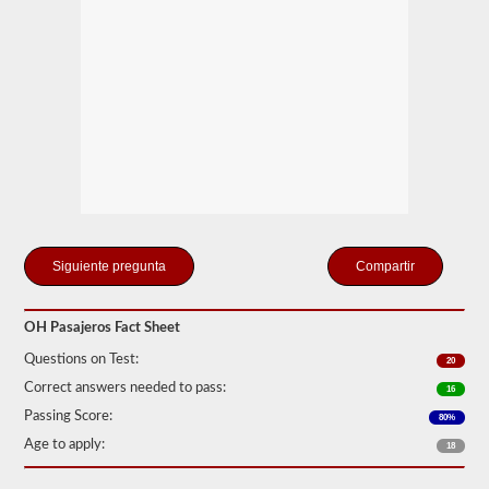
pasajeros
más
comunes
incluyen
autocares,
vehículos
de
servicio
público
y
vehículos
de
librea.
Tenemos
Compartir
80
de
las
preguntas
OH Pasajeros Fact Sheet
para
pasajeros
Questions on Test:
20
más
Correct answers needed to pass:
utilizadas
16
disponibles
Passing Score:
80%
para
que
Age to apply:
18
practiques
de