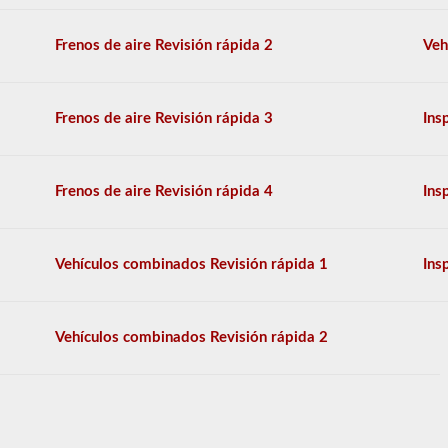
autobuses
escolares
más
Frenos de aire Revisión rápida 2
Veh
utilizadas
disponibles.
La
prueba
Frenos de aire Revisión rápida 3
Ins
tendrá
20
preguntas
de
Frenos de aire Revisión rápida 4
Ins
opción
múltiple,
y
tendrá
Vehículos combinados Revisión rápida 1
Ins
que
obtener
un
puntaje
Vehículos combinados Revisión rápida 2
mejor
que
el
80%
(16
de