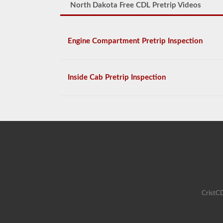
North Dakota Free CDL Pretrip Videos
Engine Compartment Pretrip Inspection
Inside Cab Pretrip Inspection
CristCD