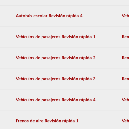
escolar.
En
algunos
Autobús escolar Revisión rápida 4
Veh
casos,
una
gran
camioneta
Vehículos de pasajeros Revisión rápida 1
Rem
de
pasajeros
puede
requerir
Vehículos de pasajeros Revisión rápida 2
Rem
el
respaldo
del
autobús
Vehículos de pasajeros Revisión rápida 3
Rem
escolar.
Tenemos
80
de
Vehículos de pasajeros Revisión rápida 4
Veh
las
preguntas
de
respaldo
Frenos de aire Revisión rápida 1
Veh
de