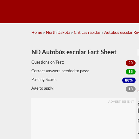
Home
»
North Dakota
»
Críticas rápidas
»
Autobús escolar Rev
ND Autobús escolar Fact Sheet
Questions on Test:
20
Correct answers needed to pass:
16
Passing Score:
80%
Age to apply:
18
ADVERTISEMENT