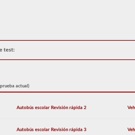
escuela.
Para
la
mayoría
de
los
estados
solo
existe
e test:
el
requisito
de
cuántos
pasajeros,
incluido
el
 prueba actual)
conductor,
estarían
en
el
Autobús escolar Revisión rápida 2
Veh
vehículo
utilizado
para
el
Autobús escolar Revisión rápida 3
Veh
transporte