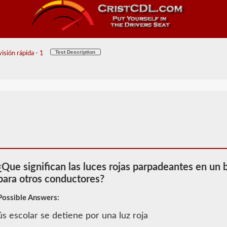
Test Description
isión rápida - 1
¿Que significan las luces rojas parpadeantes en un
para otros conductores?
Possible Answers:
ús escolar se detiene por una luz roja
2026 ND