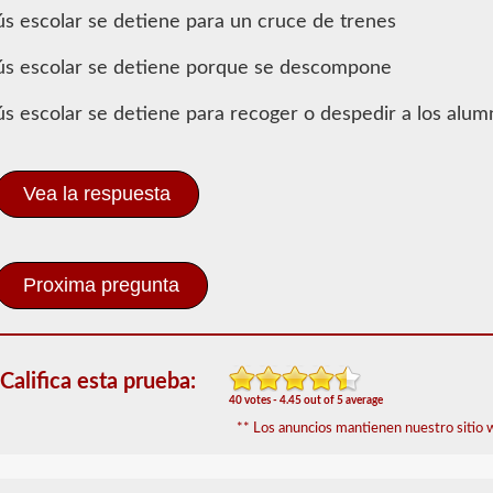
Información
ús escolar se detiene para un cruce de trenes
de Autobús
escolar
ús escolar se detiene porque se descompone
El
respaldo
ús escolar se detiene para recoger o despedir a los alum
del
autobús
escolar
le
Vea la respuesta
permite
transportar
a
los
niños
hacia
y
desde
la
Califica esta prueba:
escuela
o
40 votes - 4.45 out of 5 average
actividades
** Los anuncios mantienen nuestro sitio w
relacionadas
con
la