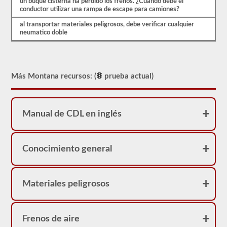
un buque cisterna ha perdido los frenos. ¿Cuando debe el
que
conductor utilizar una rampa de escape para camiones?
necesitará
saber
al transportar materiales peligrosos, debe verificar cualquier
antes
neumatico doble
de
dirigirse
al
DVM
para
Más Montana recursos: (
prueba actual)
tomar
su
prueba
de
Manual de CDL en inglés
aprobación
de
buque
tanque.
Estas
Conocimiento general
preguntas
se
basan
en
Materiales peligrosos
el
manual
del
conductor
Frenos de aire
de
2026