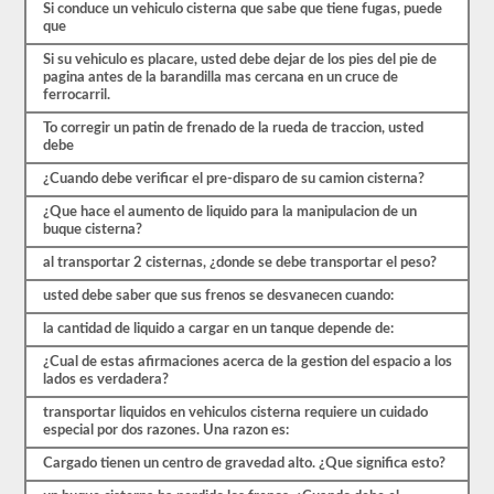
necesarias
Si conduce un vehiculo cisterna que sabe que tiene fugas, puede
para
que
transportar
carga
Si su vehiculo es placare, usted debe dejar de los pies del pie de
líquida.
pagina antes de la barandilla mas cercana en un cruce de
Deberá
ferrocarril.
obtener
un
To corregir un patin de frenado de la rueda de traccion, usted
puntaje
debe
de
al
¿Cuando debe verificar el pre-disparo de su camion cisterna?
menos
¿Que hace el aumento de liquido para la manipulacion de un
el
buque cisterna?
80%
(16
al transportar 2 cisternas, ¿donde se debe transportar el peso?
de
20)
usted debe saber que sus frenos se desvanecen cuando:
para
aprobar
la cantidad de liquido a cargar en un tanque depende de:
el
examen
¿Cual de estas afirmaciones acerca de la gestion del espacio a los
del
lados es verdadera?
buque
tanque.
transportar liquidos en vehiculos cisterna requiere un cuidado
especial por dos razones. Una razon es:
Hemos
compilado
Cargado tienen un centro de gravedad alto. ¿Que significa esto?
60
preguntas