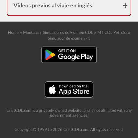
Vídeos previos al viaje en inglés
»
»
»
Home
Montana
Simuladores de Examen CDL
MT CDL Petrolero
Simulador de examen - 3
CristCDL.com is a privately owned website, and is not affiliated with any
government agencies.
Copyright © 1999 to 2026 CristCDL.com. All rights reserved.