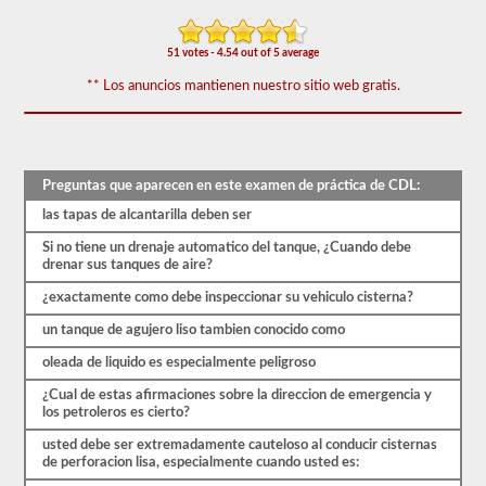
El
examen
de
51 votes - 4.54 out of 5 average
aprobación
del
** Los anuncios mantienen nuestro sitio web gratis.
buque
tanque
se
compone
de
20
Preguntas que aparecen en este examen de práctica de CDL:
preguntas
de
las tapas de alcantarilla deben ser
opción
múltiple
Si no tiene un drenaje automatico del tanque, ¿Cuando debe
que
drenar sus tanques de aire?
cubren
la
¿exactamente como debe inspeccionar su vehiculo cisterna?
interrupción
un tanque de agujero liso tambien conocido como
del
servicio,
oleada de liquido es especialmente peligroso
son
muy
¿Cual de estas afirmaciones sobre la direccion de emergencia y
pesadas
los petroleros es cierto?
y
otras
usted debe ser extremadamente cauteloso al conducir cisternas
habilidades
de perforacion lisa, especialmente cuando usted es:
especiales