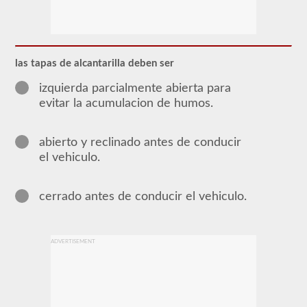
El
respaldo
del
buque
tanque
brinda
las tapas de alcantarilla deben ser
la
capacidad
izquierda parcialmente abierta para
de
evitar la acumulacion de humos.
operar
un
vehículo
comercial
abierto y reclinado antes de conducir
de
el vehiculo.
motor
(CMV)
que
transporta
cerrado antes de conducir el vehiculo.
líquidos
a
granel.
Se
ADVERTISEMENT
requiere
la
aprobación
del
buque
tanque