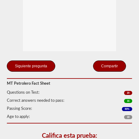
para
tanques
portátiles,
tanques
adjuntos,
conductores
que
llevan
cilindros
llenos
o
contenedores
a
Compartir
granel
intermedios
(IBC)
llenos
MT Petrolero Fact Sheet
de
líquido,
Questions on Test:
20
incluso
Correct answers needed to pass:
si
16
se
Passing Score:
80%
transportan
en
Age to apply:
18
una
camioneta
seca.
Califica esta prueba: