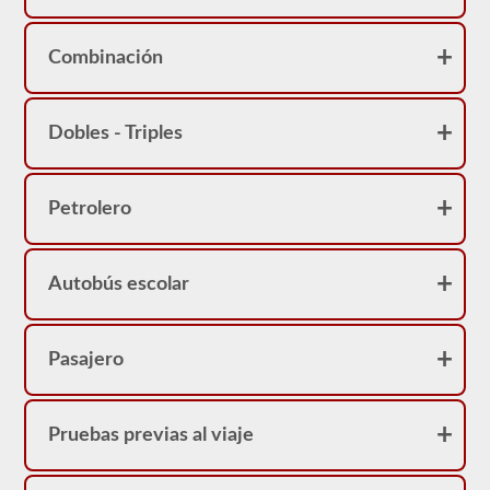
Montana
CDL
y
Combinación
proporcionarán
la
información
que
Dobles - Triples
necesita
saber
para
ponerse
Petrolero
en
el
asiento
del
conductor.
Autobús escolar
Pasajero
Pruebas previas al viaje