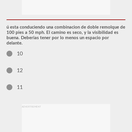
El
respaldo
de
CDL
ú esta conduciendo una combinacion de doble remolque de
en
100 pies a 50 mph. El camino es seco, y la visibilidad es
dobles
buena. Deberias tener por lo menos un espacio por
y
delante.
triples
otorga
10
la
capacidad
de
conducir
12
una
combinación
de
11
múltiples
remolques
conectados
a
un
ADVERTISEMENT
camión
o
unidad
de
potencia.