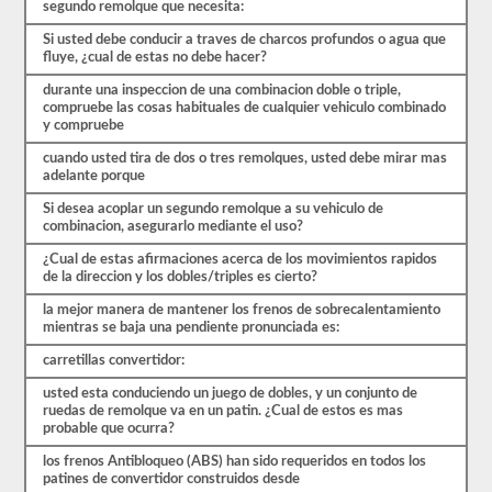
CDL.
segundo remolque que necesita:
El
Si usted debe conducir a traves de charcos profundos o agua que
examen
fluye, ¿cual de estas no debe hacer?
en
sí
durante una inspeccion de una combinacion doble o triple,
tendrá
compruebe las cosas habituales de cualquier vehiculo combinado
20
y compruebe
preguntas
de
cuando usted tira de dos o tres remolques, usted debe mirar mas
opción
adelante porque
múltiple,
y
Si desea acoplar un segundo remolque a su vehiculo de
debe
combinacion, asegurarlo mediante el uso?
obtener
al
¿Cual de estas afirmaciones acerca de los movimientos rapidos
menos
de la direccion y los dobles/triples es cierto?
un
80%
la mejor manera de mantener los frenos de sobrecalentamiento
(16
mientras se baja una pendiente pronunciada es:
de
20)
carretillas convertidor:
para
aprobar
usted esta conduciendo un juego de dobles, y un conjunto de
el
ruedas de remolque va en un patin. ¿Cual de estos es mas
examen
probable que ocurra?
de
los frenos Antibloqueo (ABS) han sido requeridos en todos los
dobles
patines de convertidor construidos desde
y