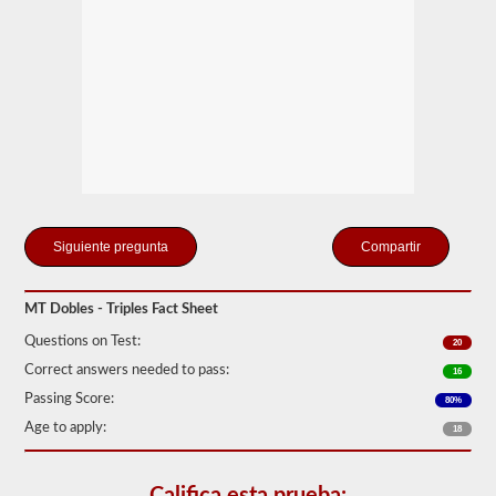
Tenga
en
cuenta
que
es
ilegal
tirar
de
remolques
triples
en
muchos
estados.
Los
Compartir
trabajos
dobles
y
MT Dobles - Triples Fact Sheet
triples
normales
Questions on Test:
20
pueden
incluir
Correct answers needed to pass:
16
UPS,
Passing Score:
Fedex
80%
y
Age to apply:
18
más.
Hemos
compilado
Califica esta prueba: