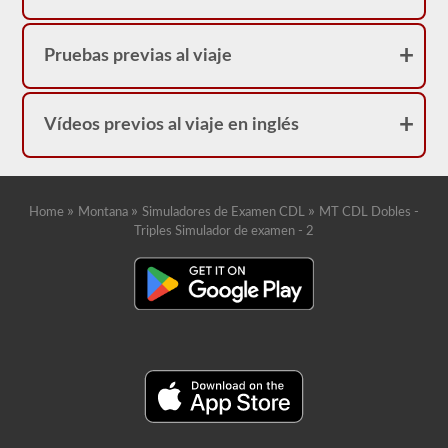
correcta.
Pruebas previas al viaje
Vídeos previos al viaje en inglés
»
»
»
Home
Montana
Simuladores de Examen CDL
MT CDL Dobles -
Triples Simulador de examen - 2