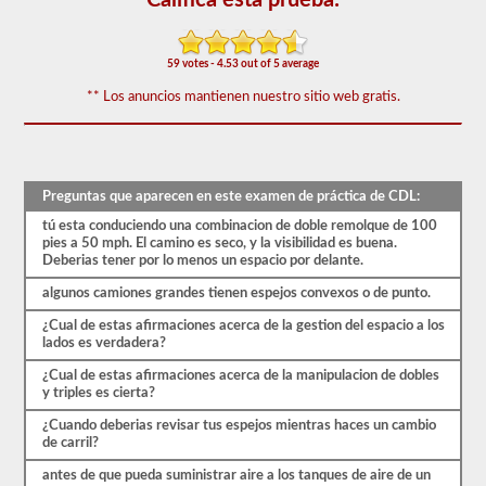
60
de
las
preguntas
59 votes - 4.53 out of 5 average
de
respaldo
** Los anuncios mantienen nuestro sitio web gratis.
de
dobles
y
triples
más
Preguntas que aparecen en este examen de práctica de CDL:
utilizadas,
y
tú esta conduciendo una combinacion de doble remolque de 100
nuestras
pies a 50 mph. El camino es seco, y la visibilidad es buena.
preguntas
Deberias tener por lo menos un espacio por delante.
se
basan
algunos camiones grandes tienen espejos convexos o de punto.
en
la
¿Cual de estas afirmaciones acerca de la gestion del espacio a los
información
lados es verdadera?
provista
por
¿Cual de estas afirmaciones acerca de la manipulacion de dobles
el
y triples es cierta?
manual
de
¿Cuando deberias revisar tus espejos mientras haces un cambio
conductores
de carril?
2026
Montana
antes de que pueda suministrar aire a los tanques de aire de un