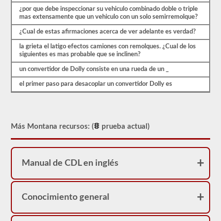
triples.
¿por que debe inspeccionar su vehiculo combinado doble o triple
mas extensamente que un vehiculo con un solo semirremolque?
Nuestras
pruebas
¿Cual de estas afirmaciones acerca de ver adelante es verdad?
de
práctica
la grieta el latigo efectos camiones con remolques. ¿Cual de los
de
siguientes es mas probable que se inclinen?
CDL
se
un convertidor de Dolly consiste en una rueda de un _
basan
en
el primer paso para desacoplar un convertidor Dolly es
el
examen
real,
una
pregunta
Más Montana recursos: (
prueba actual)
por
página,
respuestas
de
opción
Manual de CDL en inglés
múltiple
y
una
oportunidad
Conocimiento general
para
hacerlo
bien.