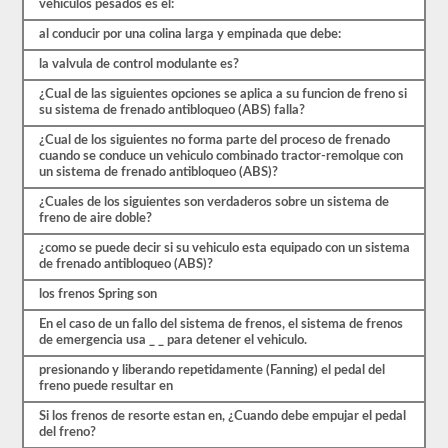
vehiculos pesados es el:
y
más.
al conducir por una colina larga y empinada que debe:
Hay
un
la valvula de control modulante es?
total
de
¿Cual de las siguientes opciones se aplica a su funcion de freno si
25
su sistema de frenado antibloqueo (ABS) falla?
preguntas
en
¿Cual de los siguientes no forma parte del proceso de frenado
el
cuando se conduce un vehiculo combinado tractor-remolque con
examen
un sistema de frenado antibloqueo (ABS)?
de
frenos
¿Cuales de los siguientes son verdaderos sobre un sistema de
de
freno de aire doble?
aire,
y
¿como se puede decir si su vehiculo esta equipado con un sistema
debe
de frenado antibloqueo (ABS)?
obtener
un
los frenos Spring son
80%
En el caso de un fallo del sistema de frenos, el sistema de frenos
(20
de emergencia usa _ _ para detener el vehiculo.
de
25)
presionando y liberando repetidamente (Fanning) el pedal del
para
freno puede resultar en
aprobar
el
Si los frenos de resorte estan en, ¿Cuando debe empujar el pedal
examen.
del freno?
Estas