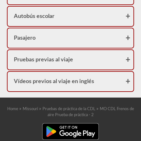
frenos
neumáticos
porque
Autobús escolar
su
licencia
tendrá
una
restricción
Pasajero
"L".
Pruebas previas al viaje
Vídeos previos al viaje en inglés
»
»
»
Home
Missouri
Pruebas de práctica de la CDL
MO CDL Frenos de
aire Prueba de práctica - 2