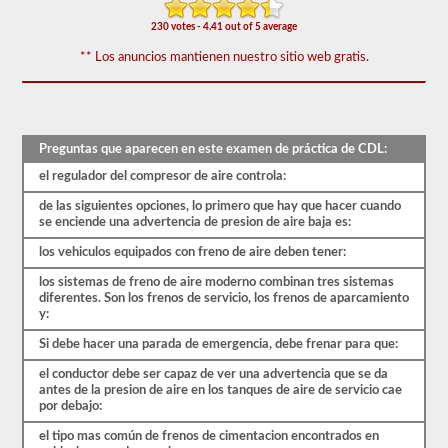
prueba
de
230 votes - 4.41 out of 5 average
frenos
de
** Los anuncios mantienen nuestro sitio web gratis.
aire
cubre
el
sistema
de
Preguntas que aparecen en este examen de práctica de CDL:
frenos
de
el regulador del compresor de aire controla:
aire
en
de las siguientes opciones, lo primero que hay que hacer cuando
detalle,
se enciende una advertencia de presion de aire baja es:
incluida
la
los vehiculos equipados con freno de aire deben tener:
pérdida
de
los sistemas de freno de aire moderno combinan tres sistemas
aire
diferentes. Son los frenos de servicio, los frenos de aparcamiento
adecuada,
y:
el
retraso
Si debe hacer una parada de emergencia, debe frenar para que:
del
freno,
el conductor debe ser capaz de ver una advertencia que se da
los
antes de la presion de aire en los tanques de aire de servicio cae
componentes
por debajo:
del
el tipo mas común de frenos de cimentacion encontrados en
sistema