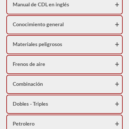
realidad
Manual de CDL en inglés
sirve
como
una
restricción
en
Conocimiento general
su
licencia.
Puede
obtener
Materiales peligrosos
un
CDL
sin
la
Frenos de aire
prueba
de
frenos
neumáticos,
Combinación
pero
no
podrá
conducir
ningún
Dobles - Triples
vehículo
que
esté
equipado
Petrolero
con