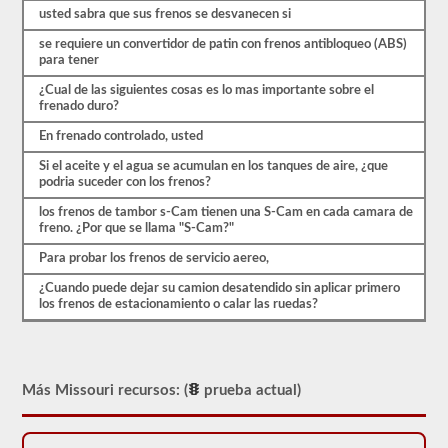
preguntas
usted sabra que sus frenos se desvanecen si
se
basan
se requiere un convertidor de patin con frenos antibloqueo (ABS)
en
para tener
el
manual
¿Cual de las siguientes cosas es lo mas importante sobre el
del
frenado duro?
conductor
de
En frenado controlado, usted
2026
Missouri
Si el aceite y el agua se acumulan en los tanques de aire, ¿que
CDL.
podria suceder con los frenos?
El
los frenos de tambor s-Cam tienen una S-Cam en cada camara de
examen
freno. ¿Por que se llama "S-Cam?"
de
Para probar los frenos de servicio aereo,
frenos
de
¿Cuando puede dejar su camion desatendido sin aplicar primero
aire
los frenos de estacionamiento o calar las ruedas?
es
diferente
a
las
otras
pruebas
Más Missouri recursos: (
prueba actual)
de
aprobación,
en