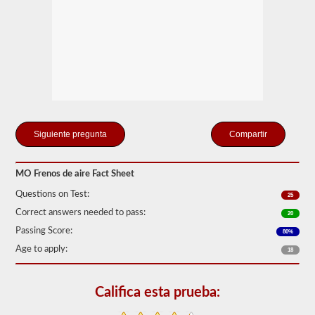
"ilimitado"
que
pueden
crear
el
compresor
de
aire
incluido
y
los
tanques
Compartir
de
almacenamiento.
Esto
MO Frenos de aire Fact Sheet
elimina
la
Questions on Test:
25
necesidad
de
Correct answers needed to pass:
20
agregar
Passing Score:
fluido
80%
hidráulico
Age to apply:
18
al
conectar
un
remolque.
Califica esta prueba:
La