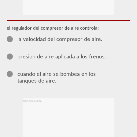
La
mayoría
de
los
el regulador del compresor de aire controla:
vehículos
comerciales
la velocidad del compresor de aire.
utilizan
un
sistema
presion de aire aplicada a los frenos.
de
frenos
de
aire
cuando el aire se bombea en los
sobre
tanques de aire.
el
sistema
tradicional
de
frenos
ADVERTISEMENT
hidráulicos
de
los
turismos
debido
al
suministro