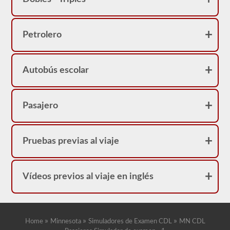
Petrolero
Autobús escolar
Pasajero
Pruebas previas al viaje
Vídeos previos al viaje en inglés
»
»
»
Home
Minnesota
Simuladores de Examen CDL
MN CDL