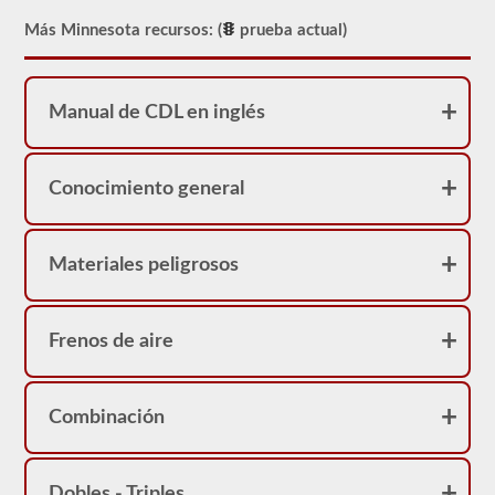
No
Más Minnesota recursos: (
prueba actual)
se
sorprenda
si
su
CDL
Manual de CDL en inglés
tiene
una
restricción
de
Conocimiento general
"no
pasajeros
Clase
A".
Materiales peligrosos
Frenos de aire
Combinación
Dobles - Triples