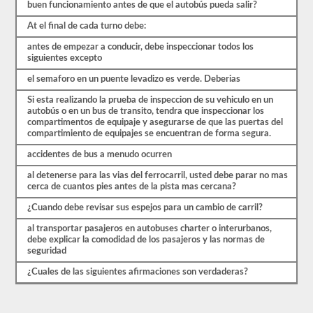
buen funcionamiento antes de que el autobús pueda salir?
C,
sin
At el final de cada turno debe:
embargo,
los
antes de empezar a conducir, debe inspeccionar todos los
vehículos
siguientes excepto
de
Clase
el semaforo en un puente levadizo es verde. Deberias
A
existen
Si esta realizando la prueba de inspeccion de su vehiculo en un
en
autobús o en un bus de transito, tendra que inspeccionar los
ciudades
compartimentos de equipaje y asegurarse de que las puertas del
más
compartimiento de equipajes se encuentran de forma segura.
grandes.
accidentes de bus a menudo ocurren
Un
autobús
al detenerse para las vias del ferrocarril, usted debe parar no mas
de
cerca de cuantos pies antes de la pista mas cercana?
pasajeros
articulado
¿Cuando debe revisar sus espejos para un cambio de carril?
requiere
un
al transportar pasajeros en autobuses charter o interurbanos,
CDL
debe explicar la comodidad de los pasajeros y las normas de
Clase
seguridad
A
con
¿Cuales de las siguientes afirmaciones son verdaderas?
el
endoso
del
pasajero.