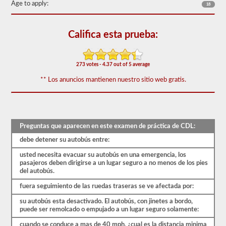
forma
Age to apply:
18
gratuita,
y
nuestras
Califica esta prueba:
preguntas
se
basan
en
273 votes - 4.37 out of 5 average
el
manual
** Los anuncios mantienen nuestro sitio web gratis.
de
los
conductores
de
2026
Minnesota
Preguntas que aparecen en este examen de práctica de CDL:
CDL.
El
debe detener su autobús entre:
examen
tendrá
usted necesita evacuar su autobús en una emergencia, los
20
pasajeros deben dirigirse a un lugar seguro a no menos de los pies
preguntas
del autobús.
de
fuera seguimiento de las ruedas traseras se ve afectada por:
opción
múltiple,
su autobús esta desactivado. El autobús, con jinetes a bordo,
y
puede ser remolcado o empujado a un lugar seguro solamente:
debe
obtener
cuando se conduce a mas de 40 mph, ¿cual es la distancia minima