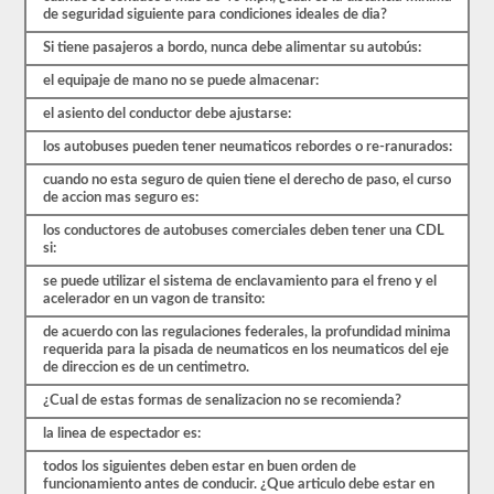
al
de seguridad siguiente para condiciones ideales de dia?
menos
un
Si tiene pasajeros a bordo, nunca debe alimentar su autobús:
80%
(16
el equipaje de mano no se puede almacenar:
de
20)
el asiento del conductor debe ajustarse:
para
aprobar
los autobuses pueden tener neumaticos rebordes o re-ranurados:
el
examen.
cuando no esta seguro de quien tiene el derecho de paso, el curso
de accion mas seguro es:
En
su
los conductores de autobuses comerciales deben tener una CDL
mayor
si:
parte,
un
se puede utilizar el sistema de enclavamiento para el freno y el
CMV
acelerador en un vagon de transito:
de
de acuerdo con las regulaciones federales, la profundidad minima
pasajeros
requerida para la pisada de neumaticos en los neumaticos del eje
se
de direccion es de un centimetro.
considera
un
¿Cual de estas formas de senalizacion no se recomienda?
vehículo
de
la linea de espectador es:
Clase
B
todos los siguientes deben estar en buen orden de
o
funcionamiento antes de conducir. ¿Que articulo debe estar en
Clase