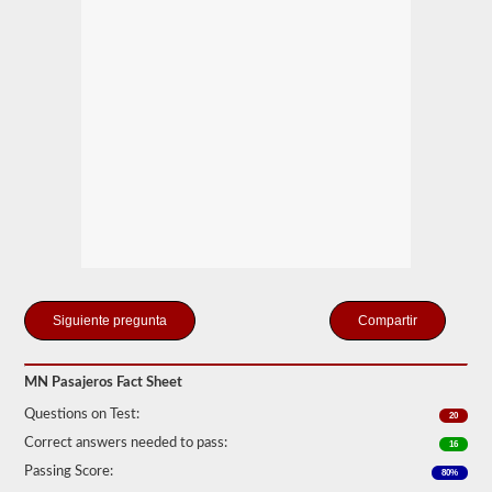
pasajeros
más
comunes
incluyen
autocares,
vehículos
de
servicio
público
y
vehículos
de
librea.
Tenemos
80
de
las
preguntas
Compartir
para
pasajeros
más
MN Pasajeros Fact Sheet
utilizadas
disponibles
Questions on Test:
20
para
que
Correct answers needed to pass:
16
practiques
Passing Score:
80%
de