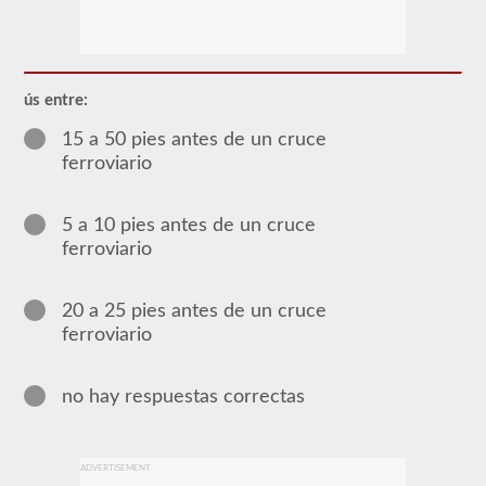
Se
requiere
el
endoso
de
CDL
ús entre:
del
pasajero
15 a 50 pies antes de un cruce
para
ferroviario
cualquier
Vehículo
comercial
de
5 a 10 pies antes de un cruce
motor
ferroviario
(CMV)
diseñado
para
transportar
20 a 25 pies antes de un cruce
16
ferroviario
o
más
pasajeros,
incluido
no hay respuestas correctas
el
conductor.
Los
vehículos
ADVERTISEMENT
de