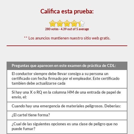
que
aparecen
Califica esta prueba:
en
el
examen
de
280 votes - 4.39 out of 5 average
aprobación
de
** Los anuncios mantienen nuestro sitio web gratis.
HazMat.
Las
preguntas
se
han
basado
Preguntas que aparecen en este examen de práctica de CDL:
en
el
El conductor siempre debe llevar consigo a su persona un
manual
certificado con fecha firmado por el empleador. Este certificado
de
tambien debe actualizarse cada
los
conductores
Si hay una X o RQ en la columna HM de una entrada de papel de
de
envio, el:
2026
Cuando hay una emergencia de materiales peligrosos. Deberias:
Minnesota
CDL.
¿El cartel tiene forma?
El
examen
¿Cual de las siguientes opciones es una clase de peligro que no
constará
puede fumar?
de