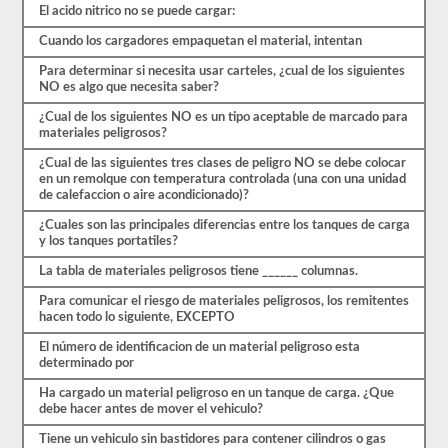
primer
El acido nitrico no se puede cargar:
paso
para
Cuando los cargadores empaquetan el material, intentan
obtener
el
Para determinar si necesita usar carteles, ¿cual de los siguientes
respaldo.
NO es algo que necesita saber?
También
tendrá
¿Cual de los siguientes NO es un tipo aceptable de marcado para
que
materiales peligrosos?
tomar
sus
¿Cual de las siguientes tres clases de peligro NO se debe colocar
huellas
en un remolque con temperatura controlada (una con una unidad
digitales
de calefaccion o aire acondicionado)?
y
aprobar
¿Cuales son las principales diferencias entre los tanques de carga
una
y los tanques portatiles?
evaluación
La tabla de materiales peligrosos tiene ______ columnas.
de
amenazas
Para comunicar el riesgo de materiales peligrosos, los remitentes
de
hacen todo lo siguiente, EXCEPTO
aprobación
de
El número de identificacion de un material peligroso esta
materiales
determinado por
peligrosos
de
Ha cargado un material peligroso en un tanque de carga. ¿Que
la
debe hacer antes de mover el vehiculo?
TSA
para
Tiene un vehiculo sin bastidores para contener cilindros o gas