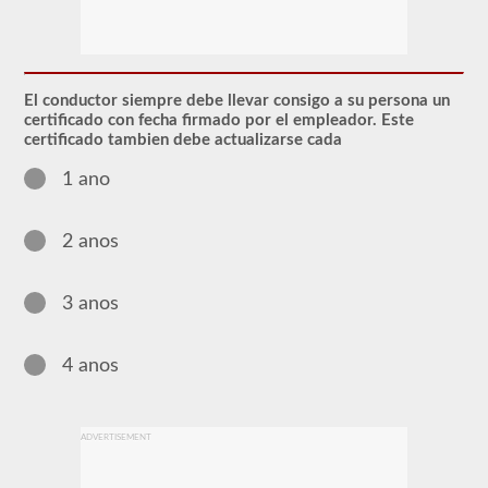
El
endoso
de
Materiales
Peligrosos
El conductor siempre debe llevar consigo a su persona un
(HazMat)
certificado con fecha firmado por el empleador. Este
deberá
certificado tambien debe actualizarse cada
agregarse
a
1 ano
su
CDL
si
planea
2 anos
transportar
cualquier
material
3 anos
que
haya
sido
considerado
4 anos
"peligroso"
por
las
pautas
ADVERTISEMENT
del
Reglamento
Federal