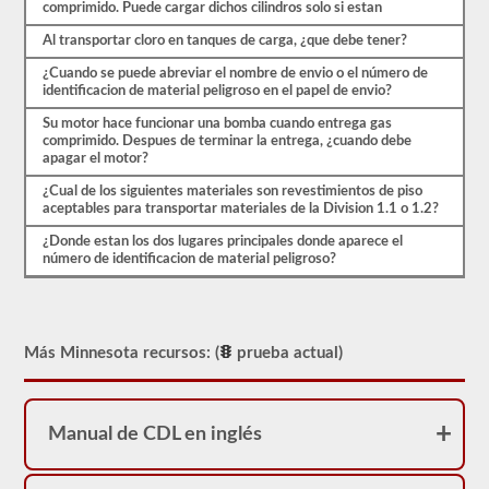
ser
comprimido. Puede cargar dichos cilindros solo si estan
aprobado
para
Al transportar cloro en tanques de carga, ¿que debe tener?
llevar
una
¿Cuando se puede abreviar el nombre de envio o el número de
aprobación
identificacion de material peligroso en el papel de envio?
de
HazMat.
Su motor hace funcionar una bomba cuando entrega gas
Nuestra
comprimido. Despues de terminar la entrega, ¿cuando debe
prueba
apagar el motor?
se
¿Cual de los siguientes materiales son revestimientos de piso
ha
aceptables para transportar materiales de la Division 1.1 o 1.2?
utilizado
desde
¿Donde estan los dos lugares principales donde aparece el
1999
número de identificacion de material peligroso?
para
aprobar
el
examen
de
aprobación
Más Minnesota recursos: (
prueba actual)
HazMat.
Manual de CDL en inglés