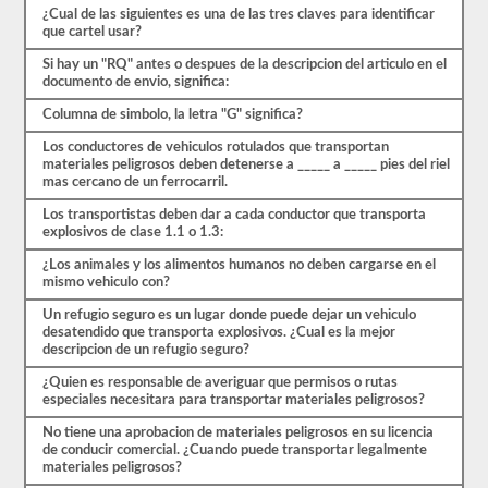
30
¿Cual de las siguientes es una de las tres claves para identificar
preguntas
que cartel usar?
de
opción
Si hay un "RQ" antes o despues de la descripcion del articulo en el
múltiple,
documento de envio, significa:
y
necesitará
Columna de simbolo, la letra "G" significa?
al
menos
Los conductores de vehiculos rotulados que transportan
el
materiales peligrosos deben detenerse a _____ a _____ pies del riel
80%
mas cercano de un ferrocarril.
(24
de
Los transportistas deben dar a cada conductor que transporta
30)
explosivos de clase 1.1 o 1.3:
para
¿Los animales y los alimentos humanos no deben cargarse en el
aprobar
mismo vehiculo con?
el
examen
Un refugio seguro es un lugar donde puede dejar un vehiculo
de
desatendido que transporta explosivos. ¿Cual es la mejor
aprobación
descripcion de un refugio seguro?
HazMat.
¿Quien es responsable de averiguar que permisos o rutas
Aprobar
especiales necesitara para transportar materiales peligrosos?
el
examen
No tiene una aprobacion de materiales peligrosos en su licencia
HazMat
de conducir comercial. ¿Cuando puede transportar legalmente
es
materiales peligrosos?
el