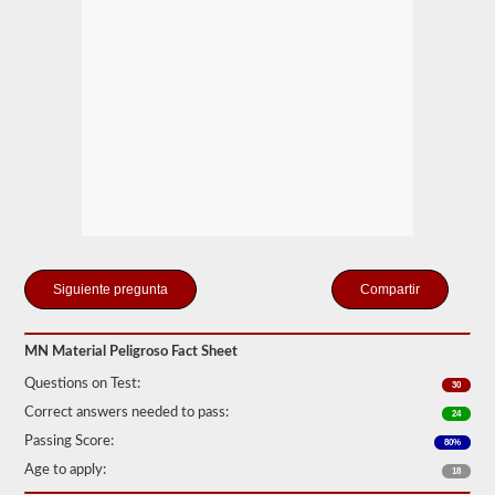
de
Seguridad
de
Autotransportes
(FMCSR).
Estos
pueden
incluir
líquidos
(también
se
requiere
la
aprobación
del
buque
Compartir
tanque),
baterías,
venenos
y
MN Material Peligroso Fact Sheet
explosivos.
Questions on Test:
30
Hemos
cumplido
Correct answers needed to pass:
24
las
Passing Score:
80%
120
preguntas
Age to apply:
18
principales