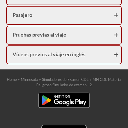
Pasajero
Pruebas previas al viaje
Vídeos previos al viaje en inglés
»
»
»
Home
Minnesota
Simuladores de Examen CDL
MN CDL Material
Peligroso Simulador de examen - 2