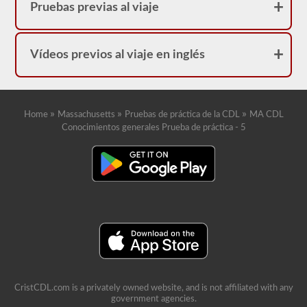
Pruebas previas al viaje
Vídeos previos al viaje en inglés
»
»
»
Home
Massachusetts
Pruebas de práctica de la CDL
MA CDL
Conocimientos generales Prueba de práctica - 5
CristCDL.com is a privately owned website, and is not affiliated with any
government agencies.