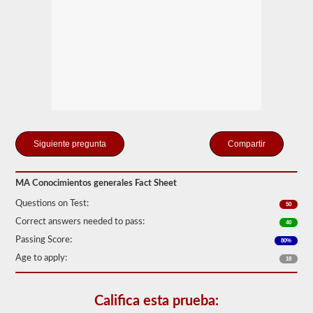
tomar
y
aprobar
la
prueba
de
Conocimiento
General.
La
prueba
de
conocimiento
general
Compartir
consta
de
50
MA Conocimientos generales Fact Sheet
preguntas
de
Questions on Test:
50
opción
múltiple,
Correct answers needed to pass:
40
y
Passing Score:
80%
se
requiere
Age to apply:
18
una
puntuación
del
80%
Califica esta prueba:
(40