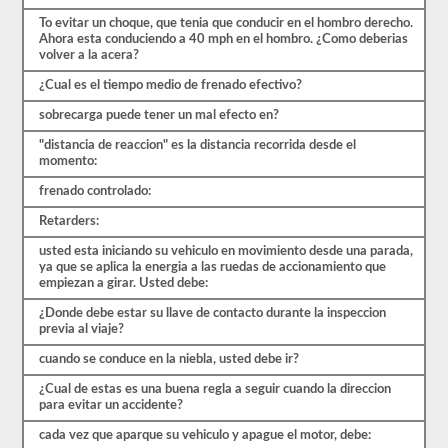
ocho
exámenes
To evitar un choque, que tenia que conducir en el hombro derecho.
de
Ahora esta conduciendo a 40 mph en el hombro. ¿Como deberias
práctica
volver a la acera?
disponibles
de
¿Cual es el tiempo medio de frenado efectivo?
forma
sobrecarga puede tener un mal efecto en?
gratuita.
Asegúrate
"distancia de reaccion" es la distancia recorrida desde el
de
momento:
realizar
todas
frenado controlado:
las
pruebas
Retarders:
y
tener
usted esta iniciando su vehiculo en movimiento desde una parada,
un
ya que se aplica la energia a las ruedas de accionamiento que
buen
empiezan a girar. Usted debe:
conocimiento
del
¿Donde debe estar su llave de contacto durante la inspeccion
material
previa al viaje?
antes
de
cuando se conduce en la niebla, usted debe ir?
salir
para
¿Cual de estas es una buena regla a seguir cuando la direccion
tomar
para evitar un accidente?
el
cada vez que aparque su vehiculo y apague el motor, debe:
examen