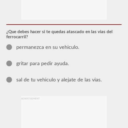
Para
obtener
un
CLP
(Permiso
de
¿Que debes hacer si te quedas atascado en las vias del
Aprendizaje
ferrocarril?
Comercial),
que
permanezca en su vehiculo.
es
el
primer
paso
gritar para pedir ayuda.
para
obtener
un
sal de tu vehiculo y alejate de las vias.
CDL,
que
necesitará
para
operar
ADVERTISEMENT
cualquier
vehículo
comercial,
primero
tendrá
que