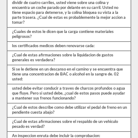
estrés
dividir de cuatro carriles, usted viene sobre una colina y
de
encuentra un coche parado por delante en su carril. Usted no
las
tiene espacio para detenerse, y la colina bloquea su vista a la
preguntas
parte trasera. ¿Cual de estas es probablemente la mejor accion a
con
tomar?
las
que
¿Cuales de estos le dicen que la carga contiene materiales
te
peligrosos?
encontrarás
y
los certificados medicos deben renovarse cada:
hacen
¿Cual de estas afirmaciones sobre la liquidacion de gastos
que
generales es verdadera?
pasar
sea
Si se le detiene en un descanso en el camino y se encuentra que
muy
tiene una concentracion de BAC o alcohol en la sangre de. 02
fácil.
usted:
Tenemos
400
usted debe evitar conducir a traves de charcos profundos o agua
preguntas
que fluye. Pero si usted debe, ¿cual de estos pasos puede ayudar
que
a mantener sus frenos funcionando?
pertenecen
al
¿Cual de estos describe como debe utilizar el pedal de freno en un
examen
pendiente cuesta abajo?
de
Conocimiento
¿Cual de estas afirmaciones sobre el respaldo de un vehiculo
general
pesado es verdad?
distribuidas
en
An inspeccion enruta debe incluir la comprobacion: