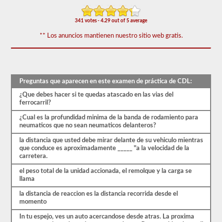
de
50)
o
341 votes - 4.29 out of 5 average
mejor
** Los anuncios mantienen nuestro sitio web gratis.
para
aprobar.
Tendrá
una
hora
Preguntas que aparecen en este examen de práctica de CDL:
para
completar
¿Que debes hacer si te quedas atascado en las vias del
la
ferrocarril?
prueba
de
¿Cual es la profundidad minima de la banda de rodamiento para
conocimientos
neumaticos que no sean neumaticos delanteros?
generales,
y
la distancia que usted debe mirar delante de su vehiculo mientras
se
que conduce es aproximadamente _____ "a la velocidad de la
le
carretera.
permitirá
perder
el peso total de la unidad accionada, el remolque y la carga se
solo
llama
10
preguntas
la distancia de reaccion es la distancia recorrida desde el
antes
momento
de
In tu espejo, ves un auto acercandose desde atras. La proxima
tener