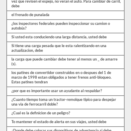
vez que revisen el espejo, no veran el auto. Para cambiar de carril,
que
debe
comenzar
el
el frenado de punalada
proceso
nuevamente.
¿los inspectores federales pueden inspeccionar su camion o
Si
autobús?
falla,
no
Si usted esta conduciendo una larga distancia, usted debe
podrá
volver
Si tiene una carga pesada que le esta ralentizando en una
a
actualizacion, debe
tomar
la
la carga que puede cambiar debe tener al menos un _ de amarre
prueba
(s).
el
mismo
los patines de convertidor construidos en o despues del 1 de
día,
marzo de 1998 estan obligados a tener frenos anti-bloqueo.
por
Estas patines tendran
lo
que
¿por que es importante usar un ayudante al respaldar?
tendrá
¿Cuanto tiempo toma un tractor-remolque tipico para despejar
que
una via de ferrocarril doble?
hacer
otro
¿Cual es la definicion de un peligro?
viaje.
To mantener el estado de alerta en sus viajes, usted debe
Todas
estas
¿Donde debe colocar sus dispositivos de advertencia si debe