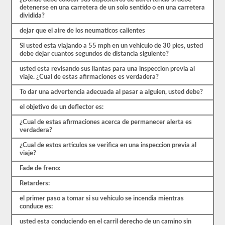
preguntas
detenerse en una carretera de un solo sentido o en una carretera
están
dividida?
cubiertas
por
dejar que el aire de los neumaticos calientes
el
manual
Si usted esta viajando a 55 mph en un vehiculo de 30 pies, usted
de
debe dejar cuantos segundos de distancia siguiente?
controladores
CDL
usted esta revisando sus llantas para una inspeccion previa al
Massachusetts
viaje. ¿Cual de estas afirmaciones es verdadera?
2026,
pero
To dar una advertencia adecuada al pasar a alguien, usted debe?
puede
ser
el objetivo de un deflector es:
confuso
¿Cual de estas afirmaciones acerca de permanecer alerta es
y
verdadera?
hay
mucha
¿Cual de estos articulos se verifica en una inspeccion previa al
información
viaje?
en
el
Fade de freno:
libro.
Nuestras
Retarders:
pruebas
de
el primer paso a tomar si su vehiculo se incendia mientras
práctica
conduce es:
eliminan
el
usted esta conduciendo en el carril derecho de un camino sin