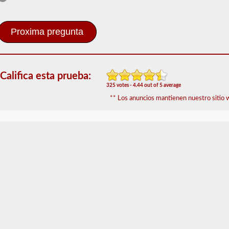
Combinación
El
respaldo
combinado
le
permite
conducir
Califica esta prueba:
un
325 votes - 4.44 out of 5 average
vehículo
** Los anuncios mantienen nuestro sitio w
motorizado
comercial
(CMV)
con
un
remolque
adjunto.
La
aprobación
combinada
se
requiere
para
un
CDL