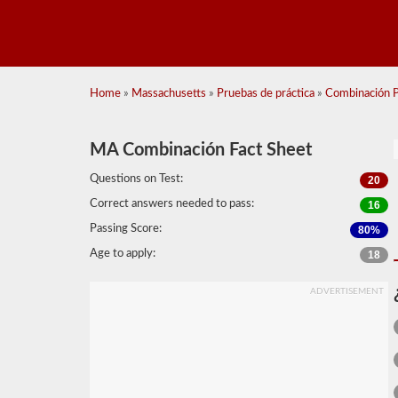
Home
»
Massachusetts
»
Pruebas de práctica
»
Combinación Pr
MA Combinación Fact Sheet
Questions on Test:
20
Correct answers needed to pass:
16
Passing Score:
80%
Age to apply:
18
ADVERTISEMENT