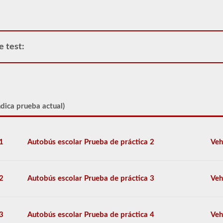
de
Clase
A
y
permite
e test:
que
solo
se
conecte
un
remolque
ndica prueba actual)
a
la
unidad
de
1
Autobús escolar Prueba de práctica 2
Veh
potencia.
Si
está
buscando
tirar
2
Autobús escolar Prueba de práctica 3
Veh
de
más
de
un
3
Autobús escolar Prueba de práctica 4
Veh
remolque,