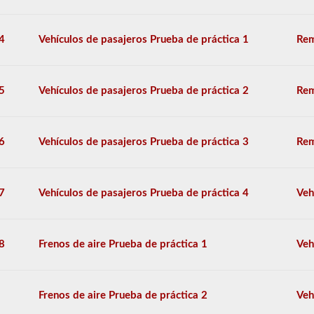
también
tendrá
que
4
Vehículos de pasajeros Prueba de práctica 1
Rem
tomar
el
respaldo
de
5
Vehículos de pasajeros Prueba de práctica 2
Rem
dobles
-
triples.
6
Vehículos de pasajeros Prueba de práctica 3
Rem
El
examen
combinado
consta
7
Vehículos de pasajeros Prueba de práctica 4
Veh
de
20
preguntas
de
8
Frenos de aire Prueba de práctica 1
Veh
opción
múltiple
que
cubren
Frenos de aire Prueba de práctica 2
Veh
las
habilidades