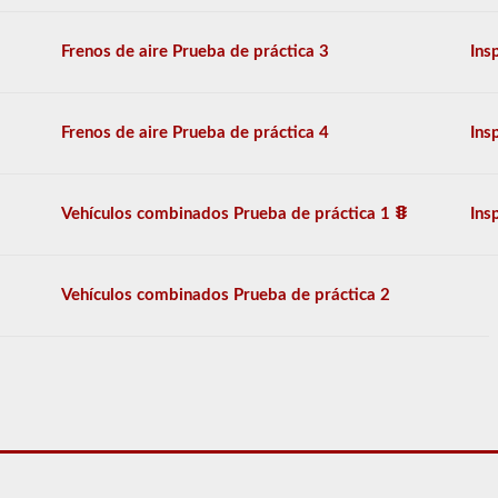
adicionales
necesarias
Frenos de aire Prueba de práctica 3
Ins
para
operar
un
vehículo
Frenos de aire Prueba de práctica 4
Ins
combinado,
que
generalmente
son
Vehículos combinados Prueba de práctica 1
Ins
más
pesadas,
más
largas
Vehículos combinados Prueba de práctica 2
y
requieren
habilidades
adicionales.
Deberá
obtener
un
puntaje
de
al