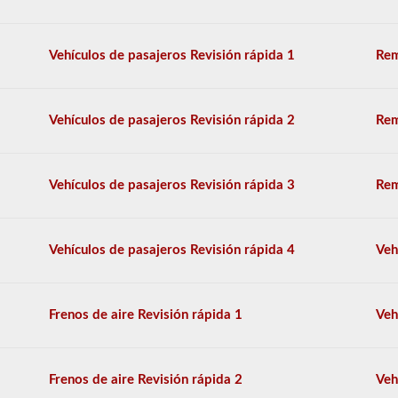
algunos
casos,
una
Vehículos de pasajeros Revisión rápida 1
Rem
gran
camioneta
de
pasajeros
Vehículos de pasajeros Revisión rápida 2
Rem
puede
requerir
el
respaldo
Vehículos de pasajeros Revisión rápida 3
Rem
del
autobús
escolar.
Vehículos de pasajeros Revisión rápida 4
Veh
Tenemos
80
de
las
Frenos de aire Revisión rápida 1
Veh
preguntas
de
respaldo
de
Frenos de aire Revisión rápida 2
Veh
autobuses
escolares