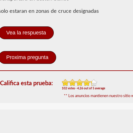
escolar
solo estaran en zonas de cruce designadas
El
respaldo
del
autobús
Vea la respuesta
escolar
le
permite
transportar
a
los
niños
hacia
y
Califica esta prueba:
desde
102 votes - 4.26 out of 5 average
la
escuela
** Los anuncios mantienen nuestro sitio w
o
actividades
relacionadas
con
la
escuela.
Para