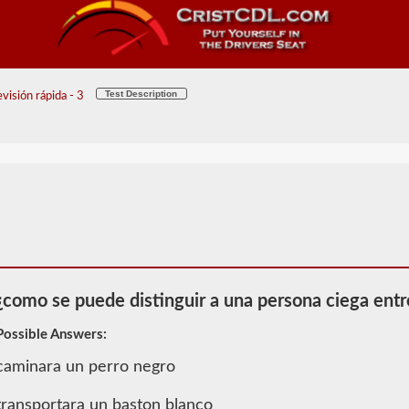
Test Description
visión rápida - 3
¿como se puede distinguir a una persona ciega entr
Possible Answers:
caminara un perro negro
2026 MA
Información
transportara un baston blanco
de Autobús