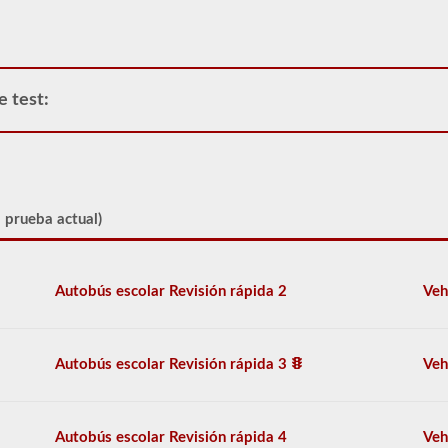
la
mayoría
de
los
estados
e test:
solo
existe
el
requisito
de
cuántos
pasajeros,
a prueba actual)
incluido
el
conductor,
estarían
Autobús escolar Revisión rápida 2
Veh
en
el
vehículo
utilizado
Autobús escolar Revisión rápida 3
Veh
para
el
transporte
escolar.
Autobús escolar Revisión rápida 4
Veh
En