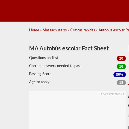
Home
»
Massachusetts
»
Críticas rápidas
»
Autobús escolar Re
MA Autobús escolar Fact Sheet
Questions on Test:
20
Correct answers needed to pass:
16
Passing Score:
80%
Age to apply:
18
ADVERTISEMENT