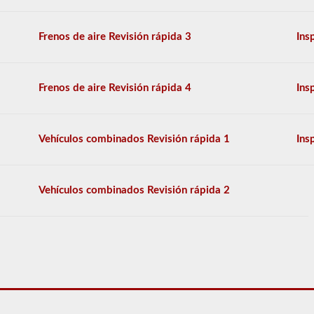
más
utilizadas
Frenos de aire Revisión rápida 3
Ins
disponibles.
La
prueba
tendrá
20
Frenos de aire Revisión rápida 4
Ins
preguntas
de
opción
múltiple,
Vehículos combinados Revisión rápida 1
Ins
y
tendrá
que
obtener
Vehículos combinados Revisión rápida 2
un
puntaje
mejor
que
el
80%
(16
de
20)