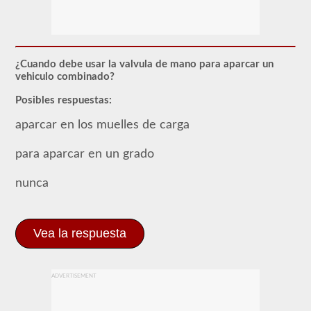
respaldo
combinado
le
permite
conducir
un
¿Cuando debe usar la valvula de mano para aparcar un
vehículo
vehiculo combinado?
motorizado
comercial
Posibles respuestas:
(CMV)
con
aparcar en los muelles de carga
un
remolque
adjunto.
para aparcar en un grado
La
aprobación
nunca
combinada
se
requiere
para
un
Vea la respuesta
CDL
de
Clase
A
ADVERTISEMENT
y
permite
que