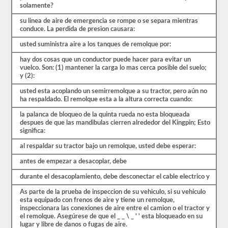
más
solamente?
largas
y
su linea de aire de emergencia se rompe o se separa mientras
requieren
conduce. La perdida de presion causara:
habilidades
adicionales.
usted suministra aire a los tanques de remolque por:
Deberá
obtener
hay dos cosas que un conductor puede hacer para evitar un
un
vuelco. Son: (1) mantener la carga lo mas cerca posible del suelo;
puntaje
y (2):
de
al
usted esta acoplando un semirremolque a su tractor, pero aún no
menos
ha respaldado. El remolque esta a la altura correcta cuando:
el
la palanca de bloqueo de la quinta rueda no esta bloqueada
80%
despues de que las mandibulas cierren alrededor del Kingpin; Esto
(16
significa:
de
20)
al respaldar su tractor bajo un remolque, usted debe esperar:
para
aprobar
antes de empezar a desacoplar, debe
el
examen
durante el desacoplamiento, debe desconectar el cable electrico y
combinado.
As parte de la prueba de inspeccion de su vehiculo, si su vehiculo
Tenemos
esta equipado con frenos de aire y tiene un remolque,
100
inspeccionara las conexiones de aire entre el camion o el tractor y
preguntas
el remolque. Asegúrese de que el _ _ \ _ ' ' esta bloqueado en su
que
lugar y libre de danos o fugas de aire.