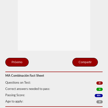
solo
se
conecte
un
remolque
a
la
unidad
de
potencia.
Si
está
buscando
tirar
de
más
Compartir
de
un
remolque,
también
MA Combinación Fact Sheet
tendrá
que
Questions on Test:
20
tomar
Correct answers needed to pass:
16
el
respaldo
Passing Score:
80%
de
Age to apply:
dobles
18
-