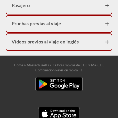
Pasajero
Pruebas previas al viaje
Vídeos previos al viaje en inglés
»
»
»
Home
Massachusetts
Críticas rápidas de CDL
MA CDL
Combinación Revisión rápida - 1