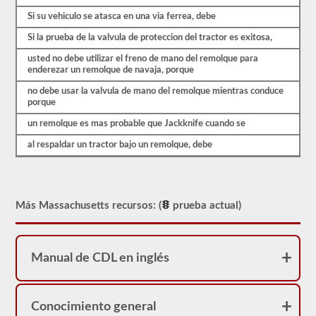
es
probable
Si su vehiculo se atasca en una via ferrea, debe
que
encuentre
Si la prueba de la valvula de proteccion del tractor es exitosa,
en
el
usted no debe utilizar el freno de mano del remolque para
examen
enderezar un remolque de navaja, porque
de
aprobación
no debe usar la valvula de mano del remolque mientras conduce
combinado.
porque
Estas
un remolque es mas probable que Jackknife cuando se
preguntas
siguen
al respaldar un tractor bajo un remolque, debe
las
pautas
del
manual
para
conductores
Más Massachusetts recursos: (
prueba actual)
de
Massachusetts
2026,
lo
Manual de CDL en inglés
ayudarán
a
agregar
el
respaldo
Conocimiento general