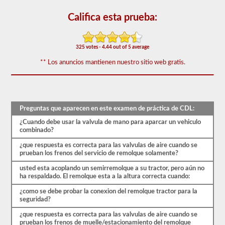
triples.
Califica esta prueba:
El
examen
combinado
consta
325 votes - 4.44 out of 5 average
de
20
** Los anuncios mantienen nuestro sitio web gratis.
preguntas
de
opción
múltiple
que
cubren
Preguntas que aparecen en este examen de práctica de CDL:
las
habilidades
¿Cuando debe usar la valvula de mano para aparcar un vehiculo
adicionales
combinado?
necesarias
¿que respuesta es correcta para las valvulas de aire cuando se
para
prueban los frenos del servicio de remolque solamente?
operar
un
usted esta acoplando un semirremolque a su tractor, pero aún no
vehículo
ha respaldado. El remolque esta a la altura correcta cuando:
combinado,
que
¿como se debe probar la conexion del remolque tractor para la
generalmente
seguridad?
son
más
¿que respuesta es correcta para las valvulas de aire cuando se
pesadas,
prueban los frenos de muelle/estacionamiento del remolque