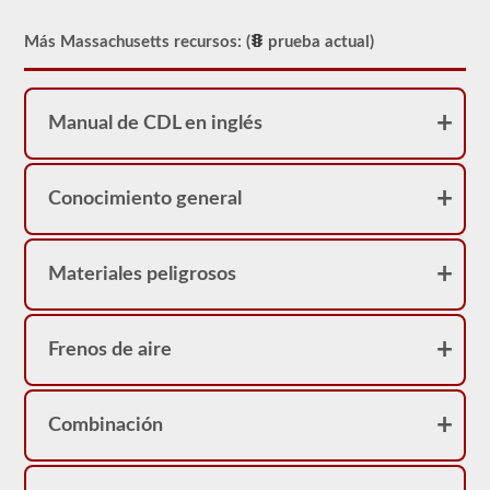
Sin
embargo,
Más Massachusetts recursos: (
prueba actual)
nuestras
pruebas
de
práctica
proporcionarán
Manual de CDL en inglés
comentarios
inmediatos,
mostrando
la
Conocimiento general
pregunta
nuevamente,
destacando
la
respuesta
Materiales peligrosos
correcta
y
dando
una
Frenos de aire
breve
explicación
de
por
Combinación
qué
esa
respuesta
es