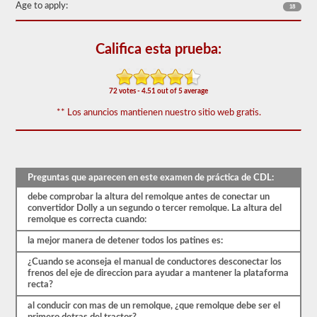
Age to apply:
60
18
de
las
preguntas
Califica esta prueba:
de
respaldo
de
dobles
72 votes - 4.51 out of 5 average
y
triples
** Los anuncios mantienen nuestro sitio web gratis.
más
utilizadas,
y
nuestras
preguntas
se
Preguntas que aparecen en este examen de práctica de CDL:
basan
debe comprobar la altura del remolque antes de conectar un
en
convertidor Dolly a un segundo o tercer remolque. La altura del
la
remolque es correcta cuando:
información
provista
la mejor manera de detener todos los patines es:
por
el
¿Cuando se aconseja el manual de conductores desconectar los
manual
frenos del eje de direccion para ayudar a mantener la plataforma
de
recta?
conductores
2026
al conducir con mas de un remolque, ¿que remolque debe ser el
Massachusetts