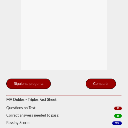
Tenga
en
cuenta
que
es
ilegal
tirar
de
remolques
triples
en
muchos
estados.
Los
trabajos
dobles
y
triples
Compartir
normales
pueden
incluir
UPS,
MA Dobles - Triples Fact Sheet
Fedex
Questions on Test:
y
20
más.
Correct answers needed to pass:
16
Hemos
Passing Score:
80%
compilado