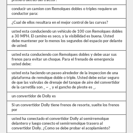
primero detras del tractor?
CDL.
El
conducir un camion con Remolques dobles o triples requiere un
examen
conductor para:
en
sí
¿Cual de ellos resultara en el mejor control de las curvas?
tendrá
20
usted esta conduciendo un vehiculo de 100 con Remolques dobles
preguntas
a 30 MPH. El camino es seco, y la visibilidad es buena. Usted
de
debe mantener por lo menos los segundos del espacio por delante
opción
de usted:
múltiple,
usted esta conduciendo con Remolques dobles y debe usar sus
y
frenos para evitar un choque. Para el frenado de emergencia
debe
usted debe:
obtener
al
usted esta haciendo un paseo alrededor de la inspeccion de una
menos
plataforma de remolque doble o triple. Usted debe estar seguro
un
de que las valvulas de drenaje del tanque de aire del convertidor
80%
de la carretilla son _ ~ _ y el gancho de pivote es _.
(16
de
un convertidor de Dolly es
20)
para
Si un convertidor Dolly tiene frenos de resorte, suelte los frenos
aprobar
por
el
examen
usted ha conectado el convertidor Dolly al semirremolque
de
delantero y luego conecto el semirremolque trasero al
dobles
convertidor Dolly. ¿Como se debe probar el acoplamiento?
y