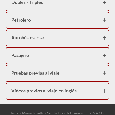
correcta.
Dobles - Triples
Petrolero
Autobús escolar
Pasajero
Pruebas previas al viaje
Vídeos previos al viaje en inglés
»
»
»
Home
Massachusetts
Simuladores de Examen CDL
MA CDL