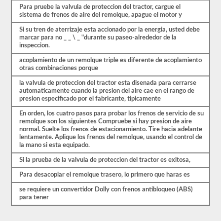
triples.
Para pruebe la valvula de proteccion del tractor, cargue el
sistema de frenos de aire del remolque, apague el motor y
Nuestras
pruebas
Si su tren de aterrizaje esta accionado por la energia, usted debe
de
marcar para no _ _ \ _ "durante su paseo-alrededor de la
práctica
inspeccion.
de
CDL
acoplamiento de un remolque triple es diferente de acoplamiento
se
otras combinaciones porque
basan
en
la valvula de proteccion del tractor esta disenada para cerrarse
el
automaticamente cuando la presion del aire cae en el rango de
examen
presion especificado por el fabricante, tipicamente
real,
una
En orden, los cuatro pasos para probar los frenos de servicio de su
pregunta
remolque son los siguientes Compruebe si hay presion de aire
por
normal. Suelte los frenos de estacionamiento. Tire hacia adelante
página,
lentamente. Aplique los frenos del remolque, usando el control de
respuestas
la mano si esta equipado.
de
Si la prueba de la valvula de proteccion del tractor es exitosa,
opción
múltiple
Para desacoplar el remolque trasero, lo primero que haras es
y
una
se requiere un convertidor Dolly con frenos antibloqueo (ABS)
oportunidad
para tener
para
hacerlo
bien.