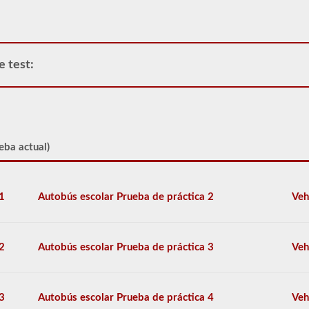
la
aprobación
del
buque
tanque
e test:
para
tanques
portátiles,
tanques
adjuntos,
conductores
eba actual)
que
llevan
cilindros
llenos
1
Autobús escolar Prueba de práctica 2
Veh
o
contenedores
a
granel
intermedios
2
Autobús escolar Prueba de práctica 3
Veh
(IBC)
llenos
de
líquido,
3
Autobús escolar Prueba de práctica 4
Veh
incluso