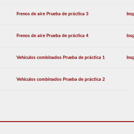
la
interrupción
Frenos de aire Prueba de práctica 3
Ins
del
servicio,
son
muy
Frenos de aire Prueba de práctica 4
Ins
pesadas
y
otras
habilidades
Vehículos combinados Prueba de práctica 1
Ins
especiales
necesarias
para
transportar
Vehículos combinados Prueba de práctica 2
carga
líquida.
Deberá
obtener
un
puntaje
de
al
menos
el