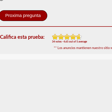
Petrolero
El
respaldo
del
buque
tanque
brinda
Califica esta prueba:
la
34 votes - 4.65 out of 5 average
capacidad
** Los anuncios mantienen nuestro sitio w
de
operar
un
vehículo
comercial
de
motor
(CMV)
que
transporta
líquidos
a
granel.
Se
requiere