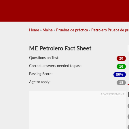
Home
»
Maine
»
Pruebas de práctica
»
Petrolero Prueba de prá
ME Petrolero Fact Sheet
Questions on Test:
20
Correct answers needed to pass:
16
Passing Score:
80%
Age to apply:
18
ADVERTISEMENT