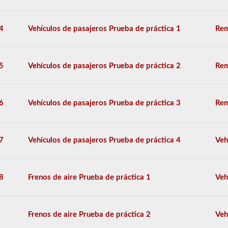
si
se
transportan
4
Vehículos de pasajeros Prueba de práctica 1
Rem
en
una
camioneta
seca.
5
Vehículos de pasajeros Prueba de práctica 2
Rem
El
examen
de
6
Vehículos de pasajeros Prueba de práctica 3
Rem
aprobación
del
buque
tanque
7
Vehículos de pasajeros Prueba de práctica 4
Veh
se
compone
de
20
8
Frenos de aire Prueba de práctica 1
Veh
preguntas
de
opción
múltiple
Frenos de aire Prueba de práctica 2
Veh
que
cubren