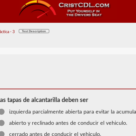
Test Description
ctica - 3
las tapas de alcantarilla deben ser
izquierda parcialmente abierta para evitar la acumu
2026 ME
abierto y reclinado antes de conducir el vehiculo.
Información
cerrado antes de conducir el vehiculo.
de