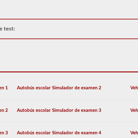
por
las
pautas
del
Reglamento
e test:
Federal
de
Seguridad
de
Autotransportes
(FMCSR).
Estos
pueden
incluir
líquidos
(también
en 1
Autobús escolar Simulador de examen 2
Veh
se
requiere
la
aprobación
en 2
Autobús escolar Simulador de examen 3
Veh
del
buque
tanque),
baterías,
en 3
Autobús escolar Simulador de examen 4
Veh
venenos