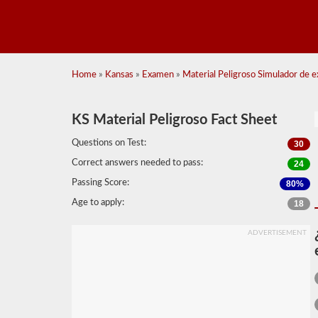
Home
»
Kansas
»
Examen
»
Material Peligroso Simulador de 
KS Material Peligroso Fact Sheet
Questions on Test:
30
Correct answers needed to pass:
24
Passing Score:
80%
Age to apply:
18
ADVERTISEMENT