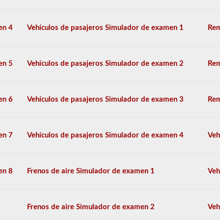
y
explosivos.
en 4
Vehículos de pasajeros Simulador de examen 1
Rem
Hemos
cumplido
las
120
en 5
Vehículos de pasajeros Simulador de examen 2
Rem
preguntas
principales
que
aparecen
en
en 6
Vehículos de pasajeros Simulador de examen 3
Rem
el
examen
de
aprobación
en 7
Vehículos de pasajeros Simulador de examen 4
Veh
de
HazMat.
Las
preguntas
en 8
Frenos de aire Simulador de examen 1
Veh
se
han
basado
en
Frenos de aire Simulador de examen 2
Veh
el