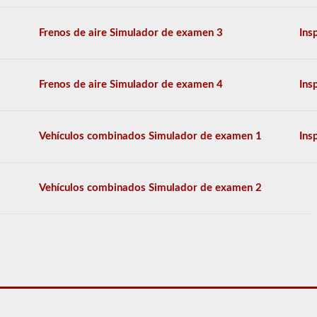
manual
de
los
Frenos de aire Simulador de examen 3
Ins
conductores
de
2026
Kansas
Frenos de aire Simulador de examen 4
Ins
CDL.
El
examen
constará
Vehículos combinados Simulador de examen 1
Ins
de
30
preguntas
de
Vehículos combinados Simulador de examen 2
opción
múltiple,
y
necesitará
al
menos
el
80%
(24
de